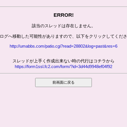
ERROR!
該当のスレッドは存在しません。
ログへ移動した可能性がありますので、以下をクリックしてくだ
http://umabbs.com/patio.cgi?read=28802&log=past&res=6
スレッドが上手く作成出来ない時の代行はコチラから
https://form1ssl.fc2.com/form/?id=3d44d9948ef04f92