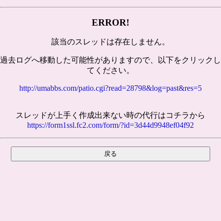
ERROR!
該当のスレッドは存在しません。
過去ログへ移動した可能性がありますので、以下をクリックし
てください。
http://umabbs.com/patio.cgi?read=28798&log=past&res=5
スレッドが上手く作成出来ない時の代行はコチラから
https://form1ssl.fc2.com/form/?id=3d44d9948ef04f92