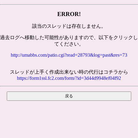
ERROR!
該当のスレッドは存在しません。
過去ログへ移動した可能性がありますので、以下をクリックし
てください。
http://umabbs.com/patio.cgi?read=28793&log=past&res=73
スレッドが上手く作成出来ない時の代行はコチラから
https://form1ssl.fc2.com/form/?id=3d44d9948ef04f92