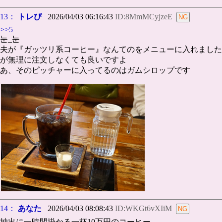
13：
トレぴ
2026/04/03 06:16:43
ID:8MmMCyjzeE
>>5
눈_눈
夫が『ガッツリ系コーヒー』なんてのをメニューに入れました
が無理に注文しなくても良いですよ
あ、そのピッチャーに入ってるのはガムシロップです
14：
あなた
2026/04/03 08:08:43
ID:WKGt6vXIiM
抽出に一時間掛かる一杯10万円のコーヒー