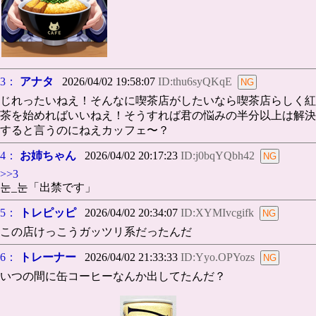
3：
アナタ
2026/04/02 19:58:07
ID:thu6syQKqE
じれったいねえ！そんなに喫茶店がしたいなら喫茶店らしく紅
茶を始めればいいねえ！そうすれば君の悩みの半分以上は解決
すると言うのにねえカッフェ〜？
4：
お姉ちゃん
2026/04/02 20:17:23
ID:j0bqYQbh42
>>3
눈_눈「出禁です」
5：
トレピッピ
2026/04/02 20:34:07
ID:XYMIvcgifk
この店けっこうガッツリ系だったんだ
6：
トレーナー
2026/04/02 21:33:33
ID:Yyo.OPYozs
いつの間に缶コーヒーなんか出してたんだ？