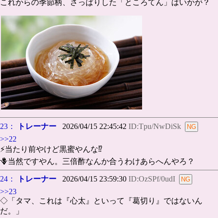
これからの季節柄、さっぱりした「ところてん」はいかが？
23：
トレーナー
2026/04/15 22:45:42
ID:Tpu/NwDiSk
>>22
⚡️当たり前やけど黒蜜やんな⁉️
🪻当然ですやん。三倍酢なんか合うわけあらへんやろ？
24：
トレーナー
2026/04/15 23:59:30
ID:OzSPf/0udI
>>23
◇「タマ、これは『心太』といって『葛切り』ではないん
だ。」