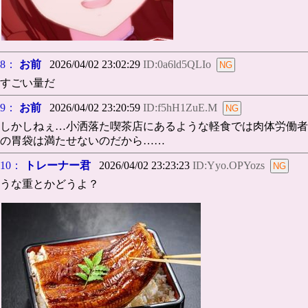
8：
お前
2026/04/02 23:02:29
ID:0a6ld5QLIo
すごい量だ
9：
お前
2026/04/02 23:20:59
ID:f5hH1ZuE.M
しかしねぇ…小洒落た喫茶店にあるような軽食では肉体労働者
の胃袋は満たせないのだから……
10：
トレーナー君
2026/04/02 23:23:23
ID:Yyo.OPYozs
うな重とかどうよ？