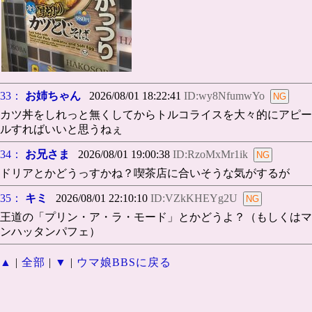
33：
お姉ちゃん
2026/08/01 18:22:41
ID:wy8NfumwYo
カツ丼をしれっと無くしてからトルコライスを大々的にアピー
ルすればいいと思うねぇ
34：
お兄さま
2026/08/01 19:00:38
ID:RzoMxMr1ik
ドリアとかどうっすかね？喫茶店に合いそうな気がするが
35：
キミ
2026/08/01 22:10:10
ID:VZkKHEYg2U
王道の「プリン・ア・ラ・モード」とかどうよ？（もしくはマ
ンハッタンパフェ）
▲
|
全部
|
▼
|
ウマ娘BBSに戻る