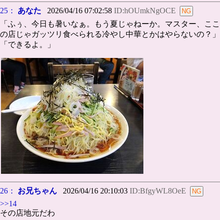
25：
あなた
2026/04/16 07:02:58
ID:hOUmkNgOCE
「ふぅ、今日も暑いなぁ。もう夏じゃねーか。マスター、ここ
の店じゃガッツリ食べられる冷やし中華とかはやらないの？」
「できるよ。」
26：
お兄ちゃん
2026/04/16 20:10:03
ID:BfgyWL8OeE
>>14
その店地元だわ