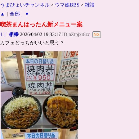
うまぴょいチャンネル
>
ウマ娘BBS
>
雑談
▲
|
全部
|
▼
喫茶まんはったん新メニュー案
1：
相棒
2026/04/02 19:33:17
ID:nZtpjxr8zc
カフェどっちがいいと思う？