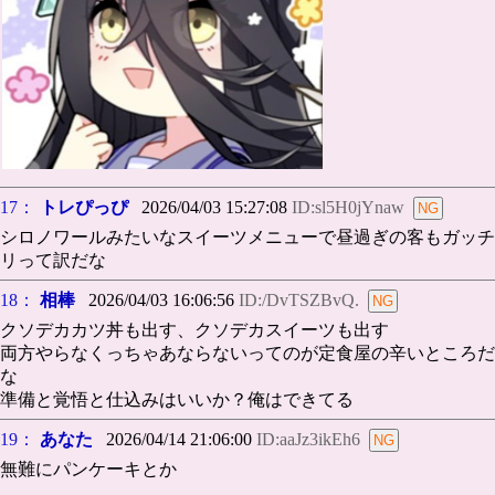
17：
トレぴっぴ
2026/04/03 15:27:08
ID:sl5H0jYnaw
シロノワールみたいなスイーツメニューで昼過ぎの客もガッチ
リって訳だな
18：
相棒
2026/04/03 16:06:56
ID:/DvTSZBvQ.
クソデカカツ丼も出す、クソデカスイーツも出す
両方やらなくっちゃあならないってのが定食屋の辛いところだ
な
準備と覚悟と仕込みはいいか？俺はできてる
19：
あなた
2026/04/14 21:06:00
ID:aaJz3ikEh6
無難にパンケーキとか