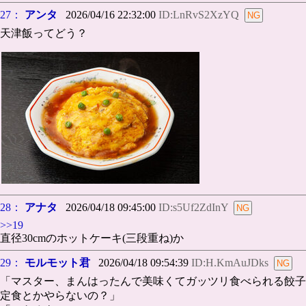
27：
アンタ
2026/04/16 22:32:00
ID:LnRvS2XzYQ
天津飯ってどう？
28：
アナタ
2026/04/18 09:45:00
ID:s5Uf2ZdInY
>>19
直径30cmのホットケーキ(三段重ね)か
29：
モルモット君
2026/04/18 09:54:39
ID:H.KmAuJDks
「マスター、まんはったんで美味くてガッツリ食べられる餃子
定食とかやらないの？」