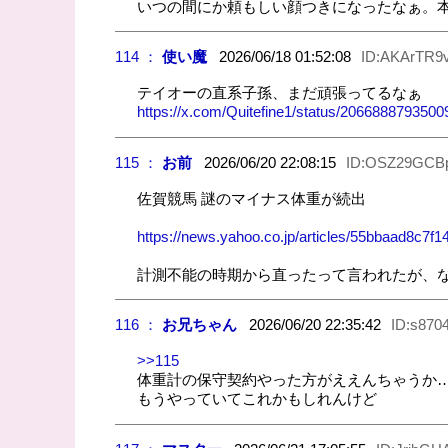
いつの間にか頼もしい顔つきになったなぁ。
114 ：
使い魔
2026/06/18 01:52:08
ID:AKArTR9
テイオーの直系子孫、まだ頑張ってるなぁ
https://x.com/Quitefine1/status/20668887935
115 ：
お前
2026/06/20 22:08:15
ID:OSZ29GCB
佐賀競馬 謎のマイナス体重が続出
https://news.yahoo.co.jp/articles/55bbaad8c7
計測不能の時期から直ったって言われたが、
116 ：
お兄ちゃん
2026/06/20 22:35:42
ID:s870
>>115
体重計の保守契約やった方がええんちゃうか
もうやっていてこれかもしれんけど