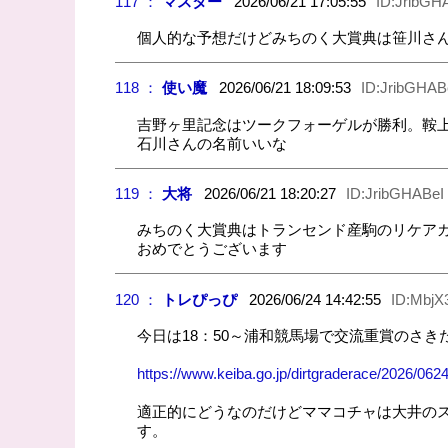
117 ：
マスター
2026/06/21 17:05:55
ID:JribGH
個人的な予想だけどみちのく大賞典は笹川さ
118 ：
使い魔
2026/06/21 18:09:53
ID:JribGHAB
吉野ヶ里記念はツークフォーゲルが勝利。鞍
石川さんの名前いいな
119 ：
大将
2026/06/21 18:20:27
ID:JribGHABeI
みちのく大賞典はトランセンド産駒のリケア
おめでとうございます
120 ：
トレぴっぴ
2026/06/24 14:42:55
ID:MbjX
今日は18：50～浦和競馬場で交流重賞のさきたま
https://www.keiba.go.jp/dirtgraderace/2026/062
適正的にどうなのだけどママコチャは大井の
す。