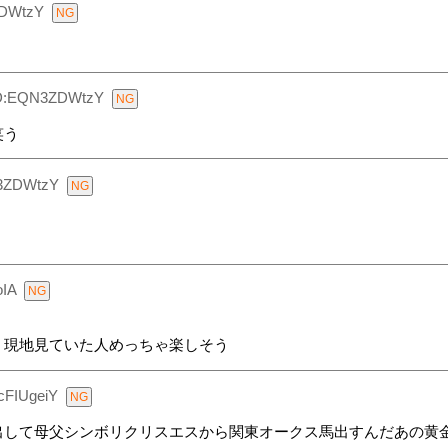
DWtzY
D:EQN3ZDWtzY
笑う
3ZDWtzY
IA
。現地見ていた人めっちゃ楽しそう
cFIUgeiY
出して母父シンボリクリスエスから関東オークス馬出すんだあの黄