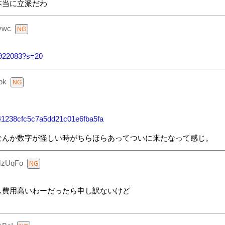
本当に立派だわ
vwc
00922083?s=20
pk
f141238cfc5c7a5dd21c01e6fba5fa
なんか数字が怪しい時がちらほらあってついに来たなって感じ。
4zUqFo
…費用高いわーだったら申し訳ないけど