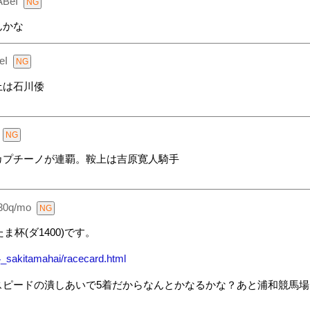
ABeI
んかな
eI
上は石川倭
カプチーノが連覇。鞍上は吉原寛人騎手
30q/mo
杯(ダ1400)です。
4_sakitamahai/racecard.html
スピードの潰しあいで5着だからなんとかなるかな？あと浦和競馬