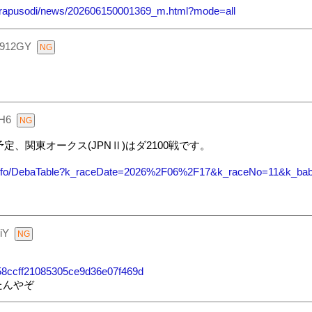
n/rapusodi/news/202606150001369_m.html?mode=all
912GY
H6
定、関東オークス(JPNⅡ)はダ2100戦です。
ceInfo/DebaTable?k_raceDate=2026%2F06%2F17&k_raceNo=11&k_b
iY
f858ccff21085305ce9d36e07f469d
たんやぞ