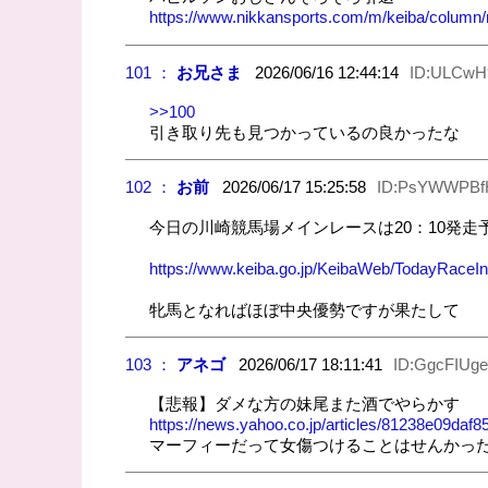
https://www.nikkansports.com/m/keiba/colum
101 ：
お兄さま
2026/06/16 12:44:14
ID:ULCwH
>>100
引き取り先も見つかっているの良かったな
102 ：
お前
2026/06/17 15:25:58
ID:PsYWWPBf
今日の川崎競馬場メインレースは20：10発走予
https://www.keiba.go.jp/KeibaWeb/TodayRa
牝馬となればほぼ中央優勢ですが果たして
103 ：
アネゴ
2026/06/17 18:11:41
ID:GgcFIUge
【悲報】ダメな方の妹尾また酒でやらかす
https://news.yahoo.co.jp/articles/81238e09da
マーフィーだって女傷つけることはせんかっ