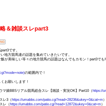
略＆雑談スレpart3
art3です。
ない地方競馬達の話題を集めていきたいです。
飯が美味しい等々の地方競馬の話題はなんでもカモン！part3で
.cgi?mode=note)
の範囲内で！
しくお願いします！
ウマ娘BBSリアル競馬総合スレ【雑談・実況OK】Part10（
https://
スレ3（
https://umabbs.com/patio.cgi?read=28236&ukey=0&cat=m
統スレ（
https://umabbs.com/patio.cgi?read=12872&ukey=0&cat=m
）