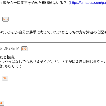
ウマ娘から一口馬主を始めたBBS民はいる？（
https://umabbs.com/pat
2
ゃないかとか自分は勝手に考えていたけどこっちの方が津波の心配
:bf.DP27fmM
Xだと協議。
いしやっぱなしでもありえそうだけど、さすがに２度目同じ事やっ
題にもなりそう