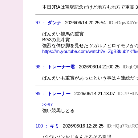
本日JRAは宝塚記念だけど地方も地方で重賞
97 ：
ダンナ
2026/06/14 20:25:54
ID:eDgwX4Y
ばんえい競馬の重賞
BG3の北斗賞
強烈な伸び脚を見せたツガルノヒロイモノが7
https://m.youtube.com/watch?v=ZgB3kubYK
98 ：
トレーナー君
2026/06/14 21:00:25
ID:gt.
ばんえいも重賞があったという事は４連続だ
99 ：
トレーナー
2026/06/14 21:13:07
ID:7PHL
>>97
強い競馬しとる
100 ：
キミ
2026/06/16 12:26:25
ID:HQu7RutRC
バビルソンおじさんそろそろ引退