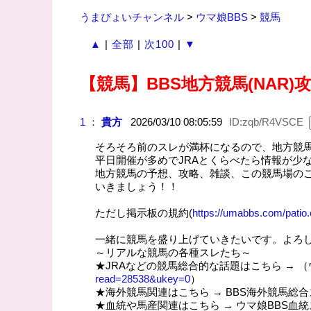
うまぴょいチャンネル
>
ウマ娘BBS
>
競馬
▲
|
全部
|
次100
|
▼
【競馬】BBS地方競馬(NAR)攻
1 ：
貴方
2026/03/10 08:05:59
ID:zqb/R4VSCE
そろそろ前のスレが満杯になるので、地方競馬p
平日開催が多めでJRAとくらべたら情報が少
地方競馬の予想、攻略、雑談、この競馬場のご
いきましょう！！
ただし掲示板の規約(
https://umabbs.com/patio
一緒に競馬を盛り上げていきたいです。よろ
～リアルな競馬の各種スレたち～
★JRAなどの競馬総合的な話題はこちら → （
read=28538&ukey=0
）
★海外競馬関連はこちら → BBS海外競馬総合
★血統や馬産関連はこちら → ウマ娘BBS血