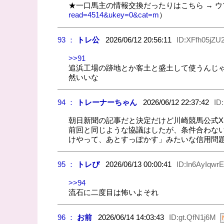
★一口馬主の情報交換だったりはこちら → 
read=4514&ukey=0&cat=m
）
93 ：
トレ公
2026/06/12 20:56:11
ID:XFfh05jZU
>>91
追浜工場の跡地とか客土と盛土して使うんじ
然いいな
94 ：
トレーナーちゃん
2026/06/12 22:37:42
ID
朝日新聞の記事だと決定だけど川崎競馬公式
前回と同じような協議はしたが、条件合わな
けやって、あとすっぽかす」みたいな信用問
95 ：
トレぴ
2026/06/13 00:00:41
ID:In6AyIqwrE
>>94
流石に二度目は怖いよそれ
96 ：
お前
2026/06/14 14:03:43
ID:gt.QfN1j6M