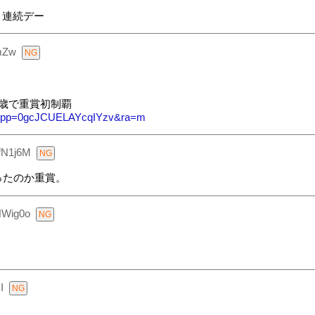
３連続デー
mZw
歳で重賞初制覇
fI&pp=0gcJCUELAYcqIYzv&ra=m
QfN1j6M
ったのか重賞。
NWig0o
I