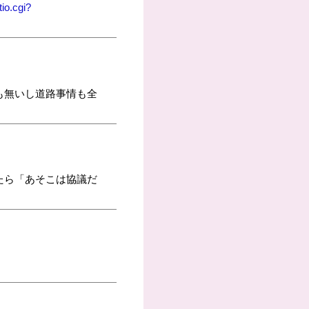
io.cgi?
も無いし道路事情も全
たら「あそこは協議だ