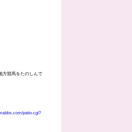
も地方競馬をたのしんで
umabbs.com/patio.cgi?
）