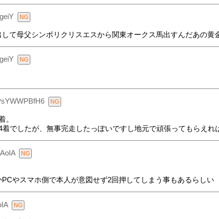
geiY
出して母父シンボリクリスエスから関東オークス馬出すんだあの黄
geiY
PsYWWPBfH6
着。
4着でしたが、無事完走したっぽいですし地元で頑張ってもらえれ
AoIA
PCやスマホ側で本人が意図せず2回押してしまう事もあるらしい
IA