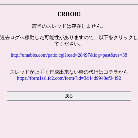
ERROR!
該当のスレッドは存在しません。
過去ログへ移動した可能性がありますので、以下をクリックし
てください。
http://umabbs.com/patio.cgi?read=28497&log=past&res=38
スレッドが上手く作成出来ない時の代行はコチラから
https://form1ssl.fc2.com/form/?id=3d44d9948ef04f92