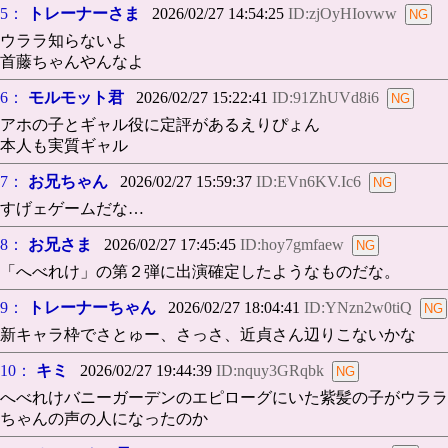
5：
トレーナーさま
2026/02/27 14:54:25
ID:zjOyHIovww
ウララ知らないよ
首藤ちゃんやんなよ
6：
モルモット君
2026/02/27 15:22:41
ID:91ZhUVd8i6
アホの子とギャル役に定評があるえりぴょん
本人も実質ギャル
7：
お兄ちゃん
2026/02/27 15:59:37
ID:EVn6KV.Ic6
すげェゲームだな…
8：
お兄さま
2026/02/27 17:45:45
ID:hoy7gmfaew
「へべれけ」の第２弾に出演確定したようなものだな。
9：
トレーナーちゃん
2026/02/27 18:04:41
ID:YNzn2w0tiQ
新キャラ枠でさとゅー、さっさ、近貞さん辺りこないかな
10：
キミ
2026/02/27 19:44:39
ID:nquy3GRqbk
へべれけバニーガーデンのエピローグにいた紫髪の子がウララ
ちゃんの声の人になったのか