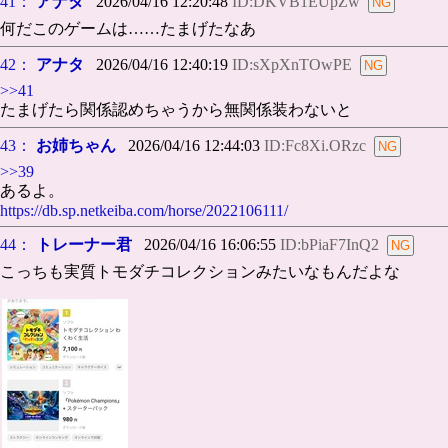
41：
アナタ
2026/04/16 12:20:48
ID:DKVB1EUpZw
何だこのゲームは……たまげたなあ
42：
アナタ
2026/04/16 12:40:19
ID:sXpXnTOwPE
>>41
たまげたら関係認めちゃうから無関係装わないと
43：
お姉ちゃん
2026/04/16 12:44:03
ID:Fc8Xi.ORzc
>>39
あるよ。
https://db.sp.netkeiba.com/horse/2022106111/
44：
トレーナー君
2026/04/16 16:06:55
ID:bPiaF7InQ2
こっちも実質トモダチコレクションみたいなもんだよな