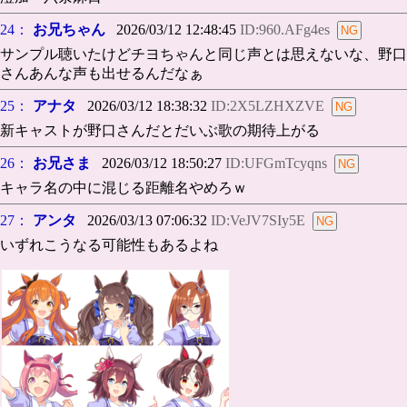
24：
お兄ちゃん
2026/03/12 12:48:45
ID:960.AFg4es
サンプル聴いたけどチヨちゃんと同じ声とは思えないな、野口
さんあんな声も出せるんだなぁ
25：
アナタ
2026/03/12 18:38:32
ID:2X5LZHXZVE
新キャストが野口さんだとだいぶ歌の期待上がる
26：
お兄さま
2026/03/12 18:50:27
ID:UFGmTcyqns
キャラ名の中に混じる距離名やめろｗ
27：
アンタ
2026/03/13 07:06:32
ID:VeJV7SIy5E
いずれこうなる可能性もあるよね