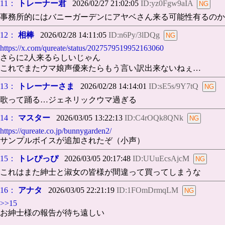
11：
トレーナー君
2026/02/27 21:02:05
ID:yz0Fgw9aIA
事務所的にはバニーガーデンにアヤベさん来る可能性有るのか
12：
相棒
2026/02/28 14:11:05
ID:n6Py/3lDQg
https://x.com/qureate/status/2027579519952163060
さらに2人来るらしいじゃん
これでまたウマ娘声優来たらもう言い訳出来ないねぇ…
13：
トレーナーさま
2026/02/28 14:14:01
ID:sE5s/9Y7tQ
歌って踊る…ジェネリックウマ過ぎる
14：
マスター
2026/03/05 13:22:13
ID:C4rOQk8QNk
https://qureate.co.jp/bunnygarden2/
サンプルボイスが追加されたぞ（小声）
15：
トレぴっぴ
2026/03/05 20:17:48
ID:UUuEcsAjcM
これはまた紳士と淑女の皆様が間違って買ってしまうな
16：
アナタ
2026/03/05 22:21:19
ID:1FOmDrmqLM
>>15
お紳士様の報告が待ち遠しい