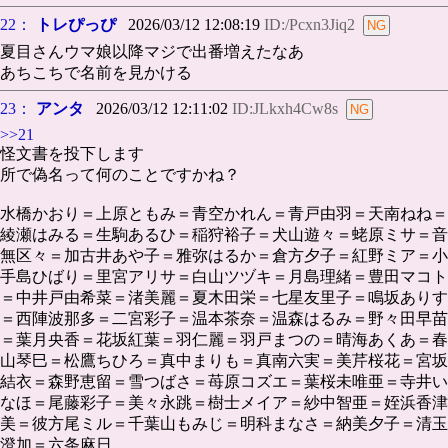
22：
トレぴっぴ
2026/03/12 12:08:19
ID:/Pcxn3Jiq2
夏目さんウマ娘以降マジで出番増えたなあ
あちこちで名前を見かける
23：
アンタ
2026/03/12 12:11:02
ID:JLkxh4Cw8s
>>21
怪文書を投下します
所で偽名って何のことですかね？
水橋かおり＝上原ともみ＝青空かれん＝青戸由羽＝天南ねね＝
綾瀬はみる＝生駒あるひ＝稲狩裕子＝犬山遊々＝蛯原ミサ＝音
無区々＝加古井あや子＝雅弥はるか＝倉方夕子＝紅野ミア＝小
手島ひばり＝里宮アリサ＝白山ツヅキ＝月島理緒＝豊田マコト
＝中井戸由希菜＝渚美麗＝夏木田栄＝七星友里子＝鳴坂ありす
＝西陣波那多＝二宮彩子＝温本茶奈＝温森はるみ＝野々田早苗
＝葉月央香＝花坂紅葉＝羽仁麗＝羽戸まつの＝晴海あくあ＝春
山琴巳＝松鷹ちひろ＝真中まりも＝真南六実＝美芹桜花＝宮坂
結衣＝森野恵留＝雪つばさ＝苺原コズエ＝葉桜未唯亜＝寺井い
なほ＝尾藤彩子＝美々永跳＝樹士メイア＝紗中智亜＝姪浜香津
美＝彼方尾ミル＝千葉山もみじ＝明科まなさ＝納美夕子＝清玉
澄加＝六条麻日