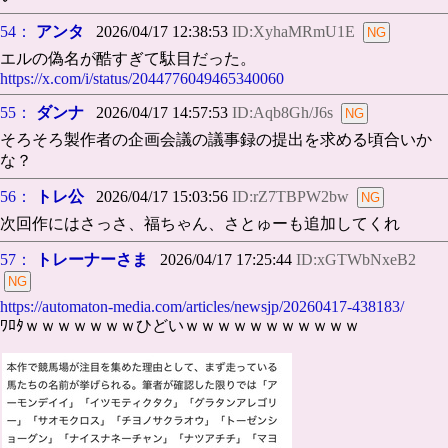
54：
アンタ
2026/04/17 12:38:53
ID:XyhaMRmU1E
エルの偽名が酷すぎて駄目だった。
https://x.com/i/status/2044776049465340060
55：
ダンナ
2026/04/17 14:57:53
ID:Aqb8Gh/J6s
そろそろ製作者の企画会議の議事録の提出を求める頃合いか
な？
56：
トレ公
2026/04/17 15:03:56
ID:rZ7TBPW2bw
次回作にはさっさ、福ちゃん、さとゅーも追加してくれ
57：
トレーナーさま
2026/04/17 17:25:44
ID:xGTWbNxeB2
https://automaton-media.com/articles/newsjp/20260417-438183/
ﾜﾛﾀｗｗｗｗｗｗｗひどいｗｗｗｗｗｗｗｗｗｗｗ