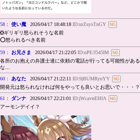
58：
使い魔
2026/04/17 18:48:18
ID:urZsyoTnGY
❎️ギリギリ怒られそうな名前
⭕️怒られるべき名前
59：
お兄さま
2026/04/17 21:22:05
ID:nPE/J545lM
各所のお抱えの弁護士達に依頼の電話が行ってる可能性がある
な…
60：
あなた
2026/04/17 21:22:11
ID:9jBUMRynYY
開発元は怒られなければ何をやっても良いとお思いで・・・？
61：
ダンナ
2026/04/17 22:21:01
ID:jWcavnEHfA
アーモンデイイ？