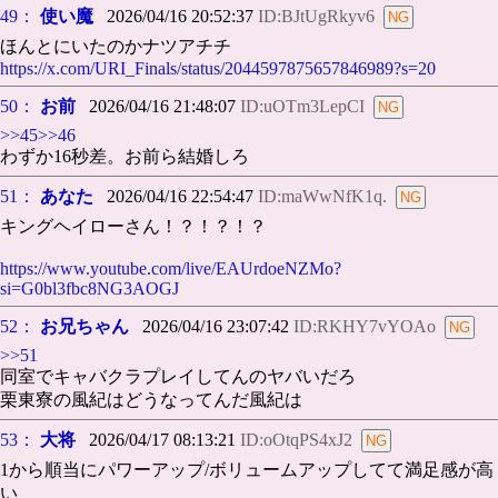
49：
使い魔
2026/04/16 20:52:37
ID:BJtUgRkyv6
ほんとにいたのかナツアチチ
https://x.com/URI_Finals/status/2044597875657846989?s=20
50：
お前
2026/04/16 21:48:07
ID:uOTm3LepCI
>>45
>>46
わずか16秒差。お前ら結婚しろ
51：
あなた
2026/04/16 22:54:47
ID:maWwNfK1q.
キングヘイローさん！？！？！？
https://www.youtube.com/live/EAUrdoeNZMo?
si=G0bl3fbc8NG3AOGJ
52：
お兄ちゃん
2026/04/16 23:07:42
ID:RKHY7vYOAo
>>51
同室でキャバクラプレイしてんのヤバいだろ
栗東寮の風紀はどうなってんだ風紀は
53：
大将
2026/04/17 08:13:21
ID:oOtqPS4xJ2
1から順当にパワーアップ/ボリュームアップしてて満足感が高
い