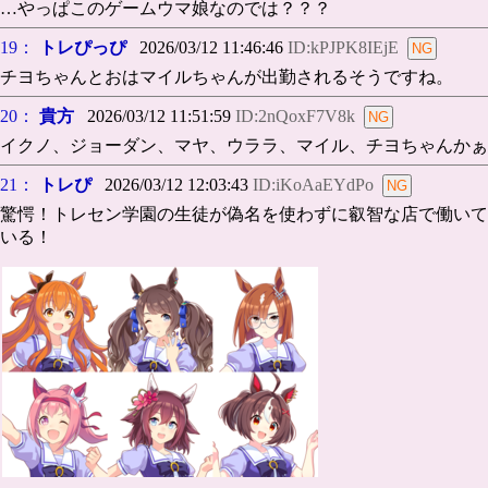
…やっぱこのゲームウマ娘なのでは？？？
19：
トレぴっぴ
2026/03/12 11:46:46
ID:kPJPK8IEjE
チヨちゃんとおはマイルちゃんが出勤されるそうですね。
20：
貴方
2026/03/12 11:51:59
ID:2nQoxF7V8k
イクノ、ジョーダン、マヤ、ウララ、マイル、チヨちゃんかぁ
21：
トレぴ
2026/03/12 12:03:43
ID:iKoAaEYdPo
驚愕！トレセン学園の生徒が偽名を使わずに叡智な店で働いて
いる！