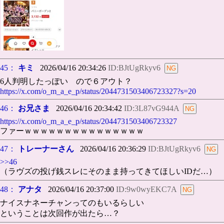
45：
キミ
2026/04/16 20:34:26
ID:BJtUgRkyv6
6人判明したっぽい ので６アウト？
https://x.com/o_m_a_e_p/status/2044731503406723327?s=20
46：
お兄さま
2026/04/16 20:34:42
ID:3L87vG944A
https://x.com/o_m_a_e_p/status/2044731503406723327
ファーｗｗｗｗｗｗｗｗｗｗｗｗｗｗｗ
47：
トレーナーさん
2026/04/16 20:36:29
ID:BJtUgRkyv6
>>46
（ラヴズの投げ銭スレにそのまま持ってきてほしいIDだ…）
48：
アナタ
2026/04/16 20:37:00
ID:9w0wyEKC7A
ナイスナネーチャンってのもいるらしい
ということは次回作が出たら…？