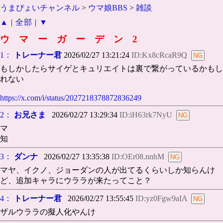
うまぴょいチャンネル
>
ウマ娘BBS
>
雑談
▲
|
全部
|
▼
ウ マ ー ガ ー デ ン 2
1：
トレーナー君
2026/02/27 13:21:24
ID:Kx8cRcaR9Q
もしかしたらサイゲとキュリエイトは裏で繋がっているかもし
れない
https://x.com/i/status/2027218378872836249
2：
お兄さま
2026/02/27 13:29:34
ID:iH63rk7NyU
マ
知
3：
ダンナ
2026/02/27 13:35:38
ID:OEr08.nnhM
マヤ、イクノ、ジョーダンの人が出てるくらいしか知らんけ
ど、追加キャラにウララが来たってこと？
4：
トレーナー君
2026/02/27 13:55:45
ID:yz0Fgw9aIA
ザルウララの擬人化やんけ