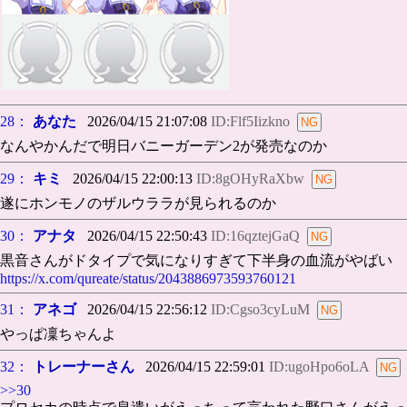
28：
あなた
2026/04/15 21:07:08
ID:Flf5Iizkno
なんやかんだで明日バニーガーデン2が発売なのか
29：
キミ
2026/04/15 22:00:13
ID:8gOHyRaXbw
遂にホンモノのザルウララが見られるのか
30：
アナタ
2026/04/15 22:50:43
ID:16qztejGaQ
黒音さんがドタイプで気になりすぎて下半身の血流がやばい
https://x.com/qureate/status/2043886973593760121
31：
アネゴ
2026/04/15 22:56:12
ID:Cgso3cyLuM
やっぱ凜ちゃんよ
32：
トレーナーさん
2026/04/15 22:59:01
ID:ugoHpo6oLA
>>30