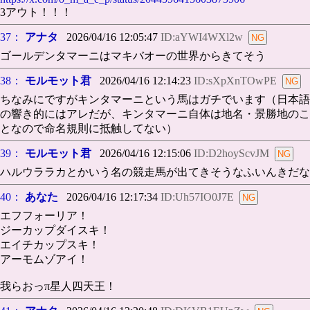
3アウト！！！
37：
アナタ
2026/04/16 12:05:47
ID:aYWI4WXl2w
ゴールデンタマーニはマキバオーの世界からきてそう
38：
モルモット君
2026/04/16 12:14:23
ID:sXpXnTOwPE
ちなみにですがキンタマーニという馬はガチでいます（日本語
の響き的にはアレだが、キンタマーニ自体は地名・景勝地のこ
となので命名規則に抵触してない）
39：
モルモット君
2026/04/16 12:15:06
ID:D2hoyScvJM
ハルウララカとかいう名の競走馬が出てきそうなふいんきだな
40：
あなた
2026/04/16 12:17:34
ID:Uh57IO0J7E
エフフォーリア！
ジーカップダイスキ！
エイチカップスキ！
アーモムゾアイ！
我らおっπ星人四天王！