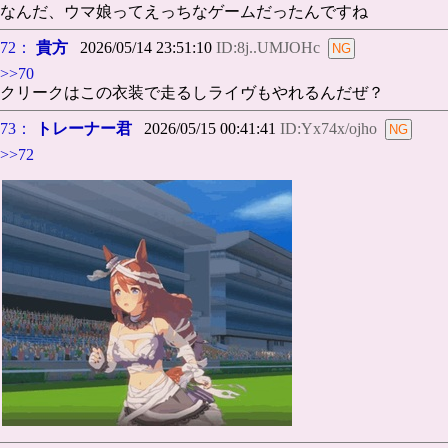
なんだ、ウマ娘ってえっちなゲームだったんですね
72：
貴方
2026/05/14 23:51:10
ID:8j..UMJOHc
>>70
クリークはこの衣装で走るしライヴもやれるんだぜ？
73：
トレーナー君
2026/05/15 00:41:41
ID:Yx74x/ojho
>>72