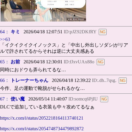
64：
キミ
2026/04/18 12:07:51
ID:pJZ92DKfRY
>>63
「イクイクイクイノックス」と「中出し外出しソダシ|がリア
ルで許されてるからそれは逆に大丈夫感ある
65：
お前
2026/04/18 12:30:01
ID:fJxvUAx88o
同時におドウも弄られてるな…
66：
トレーナーちゃん
2026/04/18 12:39:22
ID:.dh..7qsg.
今作、足の運動で靴脱がせられるかな…
67：
使い魔
2026/05/14 11:40:07
ID:somcq6PjIU
DLCで追加している衣装も中々攻めてるなぁ
https://x.com/i/status/2052218164113740121
https://x.com/i/status/2054748734479892872