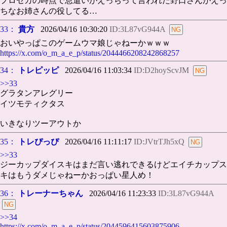
プロセカの時点で息遣いがえっちって言われた野口さんがえっ
ちなお姉さんの役してる…
33：
貴方
2026/04/16 10:30:20
ID:3L87vG944A
おいやっぱこのゲームウマ娘じゃねーかｗｗｗ
https://x.com/o_m_a_e_p/status/2044466208242868257
34：
トレピッピ
2026/04/16 11:03:34
ID:D2hoyScvJM
>>33
グラタンアレグリー
イツモティクタス
いきなりツーアウトか
35：
トレぴっぴ
2026/04/16 11:11:17
ID:JVtrTJh5xQ
>>33
ジーカップダイスキはまだ言い逃れできるけどエイチカップス
キはもうダメじゃねーかおっぱい星人め！
36：
トレーナーちゃん
2026/04/16 11:23:33
ID:3L87vG944A
>>34
https://x.com/o_m_a_e_p/status/2044596415603875906