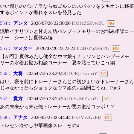
いい感じのパンチラならぬゴルシのスパッツをタキオンに移植
するポイントが撮れるスレを発見した
554：
アンタ
2026/07/26 22:30:00
ID:HzZ6Zvso2U
泥酔イナリワンと甘えん坊バンブーメモリーのお悩み相談コー
ナー シーナは夏休み編
555：
マスター
2026/07/26 23:23:23
ID:HzZ6Zvso2U
【AI可】夏休みだし健全なウマ娘イナリワンとバンブーメモ
リーの水着お悩み相談コーナー 夏を貼っていこう編
556：
大将
2026/07/26 23:29:58
ID:IRjL7xx5aY
はい、寝る前にトレーナーさんとの初ぴょいがトレーナーさん
じゃなかったらショックなウマ娘のお話聞こうね。Part3
557：
貴方
2026/07/26 23:55:55
ID:HzZ6Zvso2U
あの未来から来た俺トレーナーが悪の復活コラボ！？
558：
アナタ
2026/07/27 00:44:44
ID:3MvztvzEl2
トレセン冷やし中華画像スレ その4