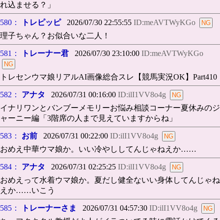
れ込ませる？」
580：
トレピッピ
2026/07/30 22:55:55
ID:meAVTWyKGo
理子ちゃん？お似合いな二人！
581：
トレーナー君
2026/07/30 23:10:00
ID:meAVTWyKGo
トレセンウマ娘リアルAI画像総合スレ【競馬実況OK】Part410
582：
アナタ
2026/07/31 00:16:00
ID:ilI1VV8o4g
イナリワンとバンブーメモリーお悩み相談コーナー夏休みのジ
ャーニー編「3階席の人まで見えていますからね」
583：
お前
2026/07/31 00:22:00
ID:ilI1VV8o4g
おめえ中華ウマ娘か。いい冷やししてんじゃねえか……
584：
アナタ
2026/07/31 02:25:25
ID:ilI1VV8o4g
おめえって水着ウマ娘か。夏だし健全ないい身体してんじゃね
えか……いこう
585：
トレーナーさま
2026/07/31 04:57:30
ID:ilI1VV8o4g