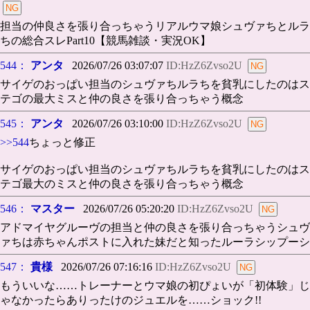
担当の仲良さを張り合っちゃうリアルウマ娘シュヴァちとルラ
ちの総合スレPart10【競馬雑談・実況OK】
544：
アンタ
2026/07/26 03:07:07
ID:HzZ6Zvso2U
サイゲのおっぱい担当のシュヴァちルラちを貧乳にしたのはス
テゴの最大ミスと仲の良さを張り合っちゃう概念
545：
アンタ
2026/07/26 03:10:00
ID:HzZ6Zvso2U
>>544
ちょっと修正
サイゲのおっぱい担当のシュヴァちルラちを貧乳にしたのはス
テゴ最大のミスと仲の良さを張り合っちゃう概念
546：
マスター
2026/07/26 05:20:20
ID:HzZ6Zvso2U
アドマイヤグルーヴの担当と仲の良さを張り合っちゃうシュヴ
ァちは赤ちゃんポストに入れた妹だと知ったルーラシップーシ
547：
貴様
2026/07/26 07:16:16
ID:HzZ6Zvso2U
もういいな……トレーナーとウマ娘の初ぴょいが「初体験」じ
ゃなかったらありったけのジュエルを……ショック!!