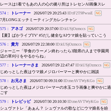
レースは1着でもあの人の心の拠り所はトレセンAI画像スレ
574：
トレーナー
2026/07/29 20:25:43
ID:tF2T9PwssE
7月LONGエッチミーティングカレンチャン
575：
アネゴ
2026/07/29 20:37:00
ID:kUSjOzmccs
【夏】ぱかライブTV' #5だし健全なAIウマ娘を貼っていこう
576：
貴方
2026/07/29 22:38:00
ID:kUSjOzmccs
ジャーニー「学食のラーメン終わったら3階席の人まで学園周
辺の草刈りをやるからね」
577：
トレーナーさま
2026/07/29 22:47:47
ID:kUSjOzmccs
じめっとした夜はウマ娘メジロパーマーと爽やかに雑談
578：
お兄さま
2026/07/30 09:31:00
ID:meAVTWyKGo
じめっとした夜はメジロパーマーの水玉コラ画像と爽やかに過
ごす
579：
トレピッピ
2026/07/30 20:10:30
ID:meAVTWyKGo
シュヴァトレ「あぁん？ シュヴァルの歌などにウマ娘名を紛