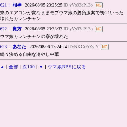
621：
相棒
2026/08/05 23:25:25
ID:yVs93eP13o
寮のエアコンが変なままモブウマ娘の勝負服案で初G1いった
壊れたカレンチャン
622：
貴方
2026/08/05 23:33:33
ID:yVs93eP13o
ウマ娘カレンチャンの寮が壊れた
623：
あなた
2026/08/06 13:24:24
ID:NKCrFrZytY
続々決める自由な冷やし中華
▲
|
全部
|
次100
|
▼
|
ウマ娘BBSに戻る