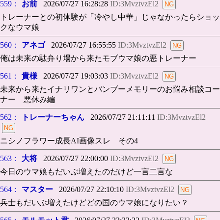
559：
お前
2026/07/27 16:28:28
ID:3MvztvzEl2
トレーナーとの初体験が「冷やし中華」じゃなかったらショッ
クなウマ娘
560：
アネゴ
2026/07/27 16:55:55
ID:3MvztvzEl2
俺は未来の駄弁り場から来たモブウマ娘の悪トレーナー
561：
貴様
2026/07/27 19:03:03
ID:3MvztvzEl2
未来から来たイナリワンとバンブーメモリーのお悩み相談コー
ナー 悪休み編
562：
トレーナーちゃん
2026/07/27 21:11:11
ID:3MvztvzEl2
ニシノフラワー成長AI画像スレ その4
563：
大将
2026/07/27 22:00:00
ID:3MvztvzEl2
今日のウマ娘もだいぶ増えたのだけど一言二言な
564：
マスター
2026/07/27 22:10:10
ID:3MvztvzEl2
兵士もだいぶ増えたけどどの国のウマ娘になりたい？