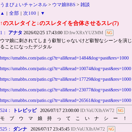
うまぴょいチャンネル
>
ウマ娘BBS
>
雑談
▲
|
全部
|
次100
|
▼
↑のスレタイと↓のスレタイを合体させるスレ(7)
1：
アナタ
2026/02/25 17:43:00
ID:bwXRxYUZMM
ウマ娘に刺されてしまう叡智じゃないけど叡智なシーンを演じ
ることになったデジタル
https://umabbs.com/patio.cgi?tr=all&read=1484&log=past&res=1000
https://umabbs.com/patio.cgi?tr=all&read=10074&log=past&res=1000
https://umabbs.com/patio.cgi?tr=all&read=17729&log=past&res=1000
https://umabbs.com/patio.cgi?tr=all&read=23077&log=past&res=1000
https://umabbs.com/patio.cgi?tr=all&read=26561&log=past&res=1000
524：
トレピッピ
2026/07/17 23:00:00
ID:VaUXlhAW72
モ ブ ウ マ 娘 持 っ て こ い ナ シ ー ！
525：
ダンナ
2026/07/17 23:45:45
ID:VaUXlhAW72