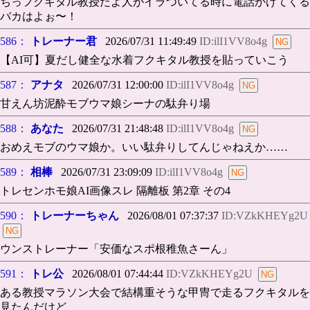
ちっフクキタル教授だよ人がイラついてる時に電話かけてくる
バカはよぉ〜！
586：
トレーナー君
2026/07/31 11:49:49
ID:ilI1VV8o4g
【AI可】夏だし健全な水着フクキタル教授を貼っていこう
587：
アナタ
2026/07/31 12:00:00
ID:ilI1VV8o4g
甘えん坊泥酔モブウマ娘シーナの駄弁り場
588：
あなた
2026/07/31 21:48:48
ID:ilI1VV8o4g
おめえモブのウマ娘か。いい駄弁りしてんじゃねえか……
589：
相棒
2026/07/31 23:09:09
ID:ilI1VV8o4g
トレセンホモ娘AI画像スレ 隔離板 第2章 その4
590：
トレーナーちゃん
2026/08/01 07:37:37
ID:VZkKHEYg2U
ウンストレーナー「安価なスポ根稚魚さーん」
591：
トレ公
2026/08/01 07:44:44
ID:VZkKHEYg2U
ある教授マラソン大会で結構重そうな甲冑で走るフクキタルを
見たんだけど