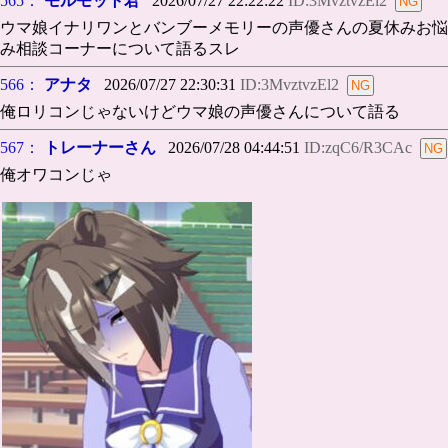
565：
モルモット君
2026/07/27 22:22:22
ID:3MvztvzEl2
ウマ娘イナリワンとバンブーメモリーの声優さんの夏休みお悩
み相談コーナーについて語るスレ
566：
アナタ
2026/07/27 22:30:31
ID:3MvztvzEl2
俺ロリコンじゃないけどウマ娘の声優さんについて語る
567：
トレーナーさん
2026/07/28 04:44:51
ID:zqC6/R3CAc
俺オワコンじゃ