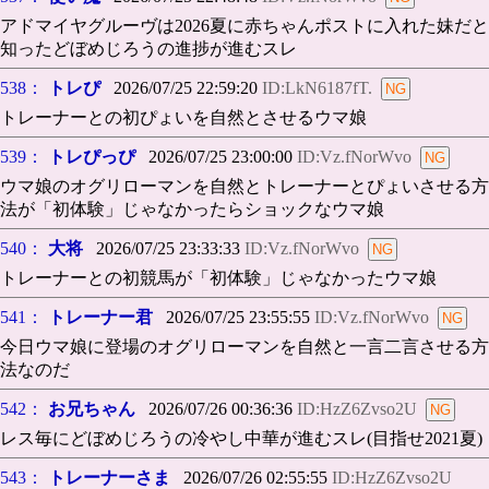
アドマイヤグルーヴは2026夏に赤ちゃんポストに入れた妹だと
知ったどぼめじろうの進捗が進むスレ
538：
トレぴ
2026/07/25 22:59:20
ID:LkN6187fT.
トレーナーとの初ぴょいを自然とさせるウマ娘
539：
トレぴっぴ
2026/07/25 23:00:00
ID:Vz.fNorWvo
ウマ娘のオグリローマンを自然とトレーナーとぴょいさせる方
法が「初体験」じゃなかったらショックなウマ娘
540：
大将
2026/07/25 23:33:33
ID:Vz.fNorWvo
トレーナーとの初競馬が「初体験」じゃなかったウマ娘
541：
トレーナー君
2026/07/25 23:55:55
ID:Vz.fNorWvo
今日ウマ娘に登場のオグリローマンを自然と一言二言させる方
法なのだ
542：
お兄ちゃん
2026/07/26 00:36:36
ID:HzZ6Zvso2U
レス毎にどぼめじろうの冷やし中華が進むスレ(目指せ2021夏)
543：
トレーナーさま
2026/07/26 02:55:55
ID:HzZ6Zvso2U