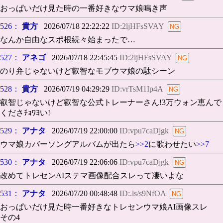
おっぱいだけ見た時の一番好きなウマ娘鳴き声
526：
貴方
2026/07/18 22:22:22
ID:2ljHFsSVAY
なんか自由なスポ根続々始まったで…
527：
アネゴ
2026/07/18 22:45:45
ID:2ljHFsSVAY
のり弁じゃないけど叡智なモブウマ娘の駄シーン
528：
貴方
2026/07/19 04:29:29
ID:vrTsM1Ip4A
叡智じゃないけど叡智な公式トレーナーさん!3万ウォン恵んで
くださﾁｮﾜﾖい!
529：
アナタ
2026/07/19 22:00:00
ID:vpu7caDjgk
ウマ娘カバーソングアルバムが出たら
>>2
に歌わせたい
>>7
530：
アナタ
2026/07/19 22:06:06
ID:vpu7caDjgk
改めてトレセンAIステマ画像配合スレって凄いよな
531：
アナタ
2026/07/20 00:48:48
ID:.ls/s9NfOA
おっぱいだけ見た時一番好きなトレセンウマ娘AI画像スレ
その4