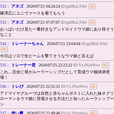
532：
アネゴ
2026/07/21 04:24:24
ID:gdJBaLNJeI
篠澤広にユニヴァースを着てもらう
533：
アネゴ
2026/07/21 07:07:07
ID:gdJBaLNJeI
おっぱいだけ見た一番好きなアンドロイドウマ娘にあり得そう
なこと
534：
トレーナーちゃん
2026/07/21 23:04:04
ID:gdJBaLNJeI
今日はソロで生ビームを撃てそうなウマ娘と言えば
535：
トレーナー君
2026/07/25 22:22:22
ID:Vz.fNorWvo
これ…完全に母がルーラーシップだとして育成ウマ娘姉弟登
場！
536：
トレぴ
2026/07/25 22:31:31
ID:Vz.fNorWvo
アドマイヤグルーヴは自然と赤ちゃんポストに入れた妹オグリ
ローマンをウマ娘に登場させる方法だと知ったルーラシップー
シ
537：
使い魔
2026/07/25 22:48:48
ID:Vz.fNorWvo