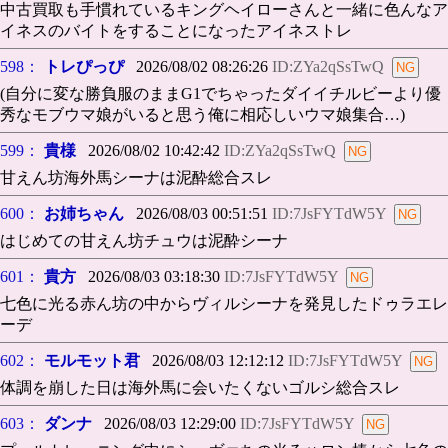
中古買取も手慣れているキングヘイローさんと一緒に色んなア
イネスのバイトをすることになったアイネストレ
598：
トレぴっぴ
2026/08/02 08:26:26
ID:ZYa2qSsTwQ
(自分に変な勝負服のままG1でちゃったダイイチルビーより優
秀なモブウマ娘がいると思う俺に相応しいウマ娘集合…)
599：
貴様
2026/08/02 10:42:42
ID:ZYa2qSsTwQ
甘えん坊海外馬シーナは泥酔総合スレ
600：
お姉ちゃん
2026/08/03 00:51:51
ID:7JsFYTdW5Y
はじめての甘えん坊チュウは泥酔シーナ
601：
貴方
2026/08/03 03:18:30
ID:7JsFYTdW5Y
七色に光る赤ん坊の中からヴィルシーナを発見したドゥラエレ
ーデ
602：
モルモット君
2026/08/03 12:12:12
ID:7JsFYTdW5Y
体調を崩した日は海外馬に会いたくないゴルシ総合スレ
603：
ダンナ
2026/08/03 12:29:00
ID:7JsFYTdW5Y