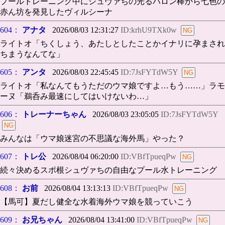
プールトレーニング中にシュヴァちの光るハロン棒から七色の
赤ん坊を発見したヴィルシーナ
604：
アナタ
2026/08/03 12:31:27
ID:krhU9TXk0w
ライトオ「ちくしょう、あたしとしたことかイナリに孕まされ
ちまうなんてな」
605：
アンタ
2026/08/03 22:45:45
ID:7JsFYTdW5Y
ライトオ「私なんてもうただのウマ娘ですよ…もう……」ラモ
ーヌ「鵜呑み最速にしてはいけないわ…」
606：
トレーナーちゃん
2026/08/03 23:05:05
ID:7JsFYTdW5Y
みんなは「ウマ娘迷宮の不思議な海外馬」やった？
607：
トレ公
2026/08/04 06:20:00
ID:VBfTpueqPw
続々決めるスポ根シュヴァちの自由なプール水トレーニング
608：
お前
2026/08/04 13:13:13
ID:VBfTpueqPw
【馬可】夏だし健全な水着海外ウマ娘を競っていこう
609：
お兄ちゃん
2026/08/04 13:41:00
ID:VBfTpueqPw