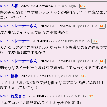
615：
大将
2026/08/04 22:54:54
ID:8Ba6nEgnv.
寮のみんなは「ウマ娘カレンチャンの壊れていた不思議なエア
コン」やった？
616：
トレーナーさん
2026/08/05 19:42:42
ID:yVs93eP13o
泣き虫なぶぅちゃんで続々スポ根決める
617：
トレーナー
2026/08/05 22:22:22
ID:yVs93eP13o
みんなはアグネスデジタルとやった「不思議な男女の迷宮ウマ
娘」で友情は成立するか？
618：
トレーナーさん
2026/08/05 22:40:40
ID:yVs93eP13o
弱そうなスイーピーと夏はウマ娘が田舎でゆっくり過ごす場所
619：
相棒
2026/08/05 22:49:49
ID:yVs93eP13o
ライトオ「夏だ!水着ウマ娘を健全なエアコンの設定温度11.1
度で固定していこう!!」
620：
お兄さま
2026/08/05 23:08:08
ID:yVs93eP13o
「エアコン11.1度設定のライトオを板で固定!!!」