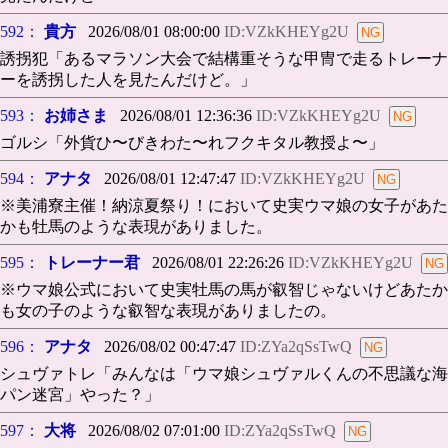
592：
貴方
2026/08/01 08:00:00
ID:VZkKHEYg2U
誘拐犯「あるマラソン大会で結構重そうな甲冑で走るトレーナ
ーを誘拐した人を見たんだけど。」
593：
お姉さま
2026/08/01 12:36:36
ID:VZkKHEYg2U
ゴルシ「外貨ひ〜びきわた〜れフクキタル教授よ〜」
594：
アナタ
2026/08/01 12:47:47
ID:VZkKHEYg2U
※美浦寮主催！納涼夏祭り！において史実ウマ娘の女子があた
かも牡馬のような表現がありました。
595：
トレーナー君
2026/08/01 22:26:26
ID:VZkKHEYg2U
※ウマ娘公式において史実牡馬の馬が叡智じゃないけどあたか
も女の子のような叡智な表現がありましたの。
596：
アナタ
2026/08/02 00:47:47
ID:ZYa2qSsTwQ
シュヴァトレ「みんなは「ウマ娘シュヴァルくんの不思議な海
パン迷宮」やった？」
597：
大将
2026/08/02 07:01:00
ID:ZYa2qSsTwQ