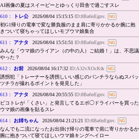
AI画像の夏はスイーピーとゆっくり田舎で過ごすスレ
610：
トレ公
2026/08/04 15:15:15
ID:8Ba6nEgnv.
初G1帰りの電車で変な勝負服のまま肩に寄りかかるか腕に抱
きついて寝ちゃってほしいモブウマ娘集合
611：
アナタ
2026/08/04 15:51:51
ID:8Ba6nEgnv.
みんな「ウマ娘のライアン（の中の人）ご結婚！」は、不思議
やった？
612：
お前
2026/08/04 16:17:32
ID:A32vXOcKtk
誘拐犯「トレーナーを誘拐しいい感じのパンチラならぬスパッ
ツチラが撮れるポイントを発見した」
613：
アナタ
2026/08/04 20:55:55
ID:8Ba6nEgnv.
ビコトレが「くさい」と発言してるエボ◯ドライバーを買った
ウマ娘の画像を貼るスレ
614：
お姉ちゃん
2026/08/04 21:21:21
ID:8Ba6nEgnv.
なんでも二流になったお出掛け帰りの電車で肩に寄りかかるか
腕に抱きついて寝てほしいウマ娘キングヘイロー