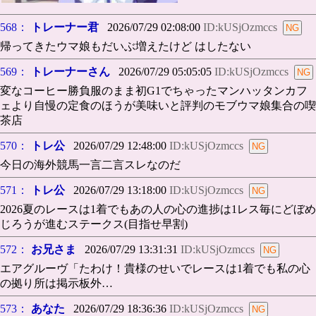
568：
トレーナー君
2026/07/29 02:08:00
ID:kUSjOzmccs
帰ってきたウマ娘もだいぶ増えたけど はしたない
569：
トレーナーさん
2026/07/29 05:05:05
ID:kUSjOzmccs
変なコーヒー勝負服のまま初G1でちゃったマンハッタンカフ
ェより自慢の定食のほうが美味いと評判のモブウマ娘集合の喫
茶店
570：
トレ公
2026/07/29 12:48:00
ID:kUSjOzmccs
今日の海外競馬一言二言スレなのだ
571：
トレ公
2026/07/29 13:18:00
ID:kUSjOzmccs
2026夏のレースは1着でもあの人の心の進捗は1レス毎にどぼめ
じろうが進むステークス(目指せ早割)
572：
お兄さま
2026/07/29 13:31:31
ID:kUSjOzmccs
エアグルーヴ「たわけ！貴様のせいでレースは1着でも私の心
の拠り所は掲示板外…
573：
あなた
2026/07/29 18:36:36
ID:kUSjOzmccs