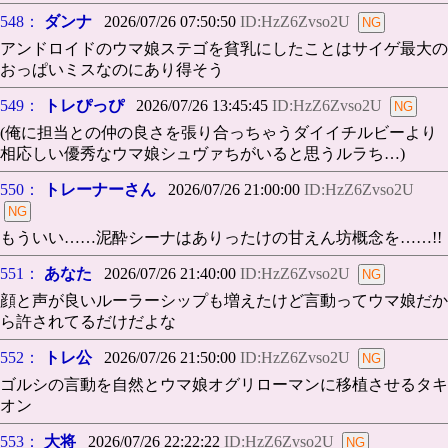
548：
ダンナ
2026/07/26 07:50:50
ID:HzZ6Zvso2U
アンドロイドのウマ娘ステゴを貧乳にしたことはサイゲ最大の
おっぱいミスなのにあり得そう
549：
トレぴっぴ
2026/07/26 13:45:45
ID:HzZ6Zvso2U
(俺に担当との仲の良さを張り合っちゃうダイイチルビーより
相応しい優秀なウマ娘シュヴァちがいると思うルラち…)
550：
トレーナーさん
2026/07/26 21:00:00
ID:HzZ6Zvso2U
もういい……泥酔シーナはありったけの甘えん坊概念を……!!
551：
あなた
2026/07/26 21:40:00
ID:HzZ6Zvso2U
顔と声が良いルーラーシップも増えたけど言動ってウマ娘だか
ら許されてるだけだよな
552：
トレ公
2026/07/26 21:50:00
ID:HzZ6Zvso2U
ゴルシの言動を自然とウマ娘オグリローマンに移植させるタキ
オン
553：
大将
2026/07/26 22:22:22
ID:HzZ6Zvso2U