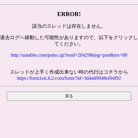
ERROR!
該当のスレッドは存在しません。
過去ログへ移動した可能性がありますので、以下をクリックし
てください。
http://umabbs.com/patio.cgi?read=28429&log=past&res=89
スレッドが上手く作成出来ない時の代行はコチラから
https://form1ssl.fc2.com/form/?id=3d44d9948ef04f92