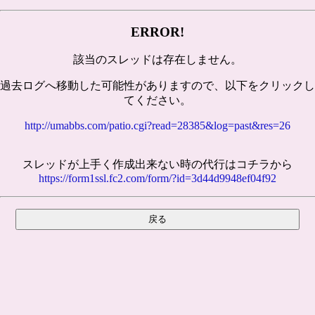
ERROR!
該当のスレッドは存在しません。
過去ログへ移動した可能性がありますので、以下をクリックし
てください。
http://umabbs.com/patio.cgi?read=28385&log=past&res=26
スレッドが上手く作成出来ない時の代行はコチラから
https://form1ssl.fc2.com/form/?id=3d44d9948ef04f92