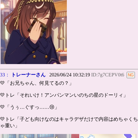
33：
トレーナーさん
2026/06/24 10:32:19
ID:7g7CEPV0t6
💛「お兄ちゃん、何見てるの？」
💛トレ「それいけ！アンパンマンいのちの星のドーリィ」
💛「うぅ…ぐすっ……😢」
💛トレ「子ども向けなのはキャラデザだけで内容はめちゃくち
ゃ重い」