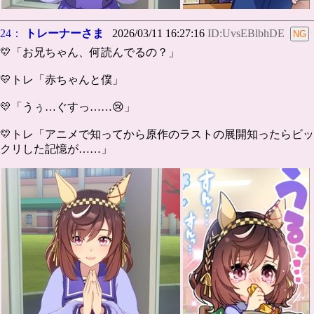
24：
トレーナーさま
2026/03/11 16:27:16
ID:UvsEBlbhDE
💛「お兄ちゃん、何読んでるの？」
💛トレ「赤ちゃんと僕」
💛「うぅ…ぐすっ……😢」
💛トレ「アニメで知ってから原作のラストの展開知ったらビッ
クリした記憶が……」