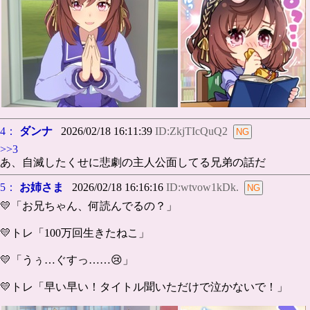
4：
ダンナ
2026/02/18 16:11:39
ID:ZkjTIcQuQ2
>>3
あ、自滅したくせに悲劇の主人公面してる兄弟の話だ
5：
お姉さま
2026/02/18 16:16:16
ID:wtvow1kDk.
💛「お兄ちゃん、何読んでるの？」
💛トレ「100万回生きたねこ」
💛「うぅ…ぐすっ……😢」
💛トレ「早い早い！タイトル聞いただけで泣かないで！」