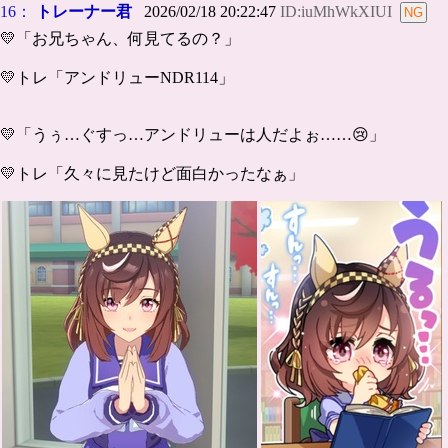
16：
トレーナー君
2026/02/18 20:22:47
ID:iuMhWkXIUI
💛「お兄ちゃん、何見てるの？」
💛トレ「アンドリューNDR114」
💛「うぅ…ぐすっ…アンドリューは人だよぉ……😢」
💛トレ「久々に見たけど面白かったなぁ」