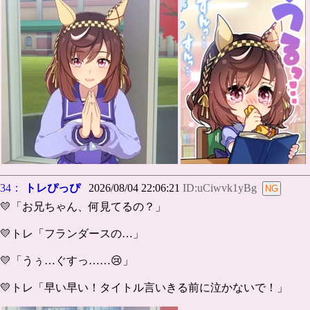
34：
トレぴっぴ
2026/08/04 22:06:21
ID:uCiwvk1yBg
💛「お兄ちゃん、何見てるの？」
💛トレ「フランダースの…」
💛「うぅ…ぐすっ……😢」
💛トレ「早い早い！タイトル言いきる前に泣かないで！」