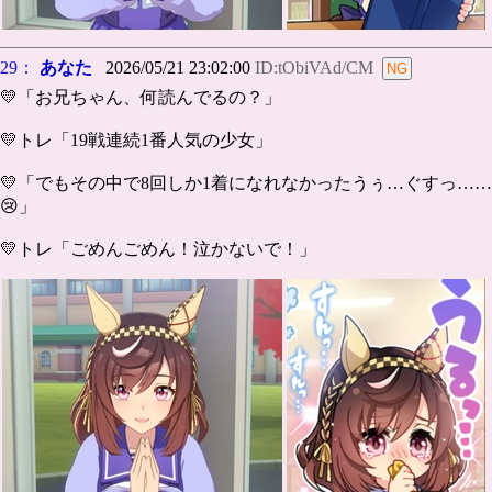
29：
あなた
2026/05/21 23:02:00
ID:tObiVAd/CM
💛「お兄ちゃん、何読んでるの？」
💛トレ「19戦連続1番人気の少女」
💛「でもその中で8回しか1着になれなかったうぅ…ぐすっ……
😢」
💛トレ「ごめんごめん！泣かないで！」