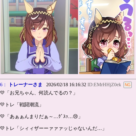
6：
トレーナーさま
2026/02/18 16:16:32
ID:EMrHHjZ0ek
💛「お兄ちゃん、何読んでるの？」
💛トレ「戦闘潮流」
💛「あぁぁんまりだぁ～…ｸﾞｽｯ…😢」
💛トレ「シィィザーーァァァッじゃないんだ…」