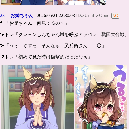
28：
お姉ちゃん
2026/05/21 22:30:03
ID:3UrmLwOouc
💛「お兄ちゃん、何見てるの？」
💛トレ「クレヨンしんちゃん嵐を呼ぶアッパレ！戦国大合戦」
💛「うぅ…ぐすっ…そんなぁ…又兵衛さん……😢」
💛トレ「初めて見た時は衝撃的だったなぁ」