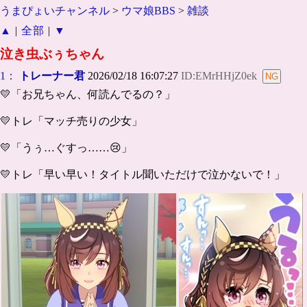
うまぴょいチャンネル
>
ウマ娘BBS
>
雑談
▲
|
全部
|
▼
泣き虫ぶぅちゃん
1：
トレーナー君
2026/02/18 16:07:27
ID:EMrHHjZ0ek
💛「お兄ちゃん、何読んでるの？」
💛トレ「マッチ売りの少女」
💛「うぅ…ぐすっ……😢」
💛トレ「早い早い！タイトル聞いただけで泣かないで！」