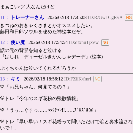
まぁこいつ1人なんだけど
11：
トレーナーさん
2026/02/18 17:45:08
ID:R/Gw1CgRvA
きつねのおきゃくさまとかオススメしたい。
藤田和日郎ソウルを秘めた神絵本だぞ。
12：
使い魔
2026/02/18 17:54:54
ID:dfxnuTjZew
話の元の背景を知ると泣ける
『はしれ ディーゼルきかんしゃデーデ』(絵本)
ぶぅちゃんは泣いてくれるだろうか
13：
キミ
2026/02/18 18:56:12
ID:FZijK/fmrI
💛「お兄ちゃん、何見てるの？」
💛トレ「今年のスギ花粉の飛散情報」
💛「うぅ…ぐすっ……ﾊｯｸﾁｭﾝ!!……ｽﾞﾙｽﾞﾙ😢」
💛トレ「早い早い！スギ花粉って聞いただけで涙と鼻水流さな
いで！」