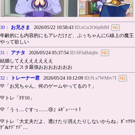
30：
お兄さま
2026/05/22 10:58:43
ID:zGu3O6p8dM
年齢的にも内容的にもアレだけど、ぶぅちゃんにG線上の魔王
やって欲しい
31：
アナタ
2026/05/24 05:37:54
ID:SFlaBdajbc
結婚してえええええええ
ブエナビスタ最強おおおおおおお
32：
トレーナー君
2026/05/24 10:12:09
ID:N.s7WMrv7I
💛「お兄ちゃん、何のゲームやってるの？」
💛トレ「FF10」
💛「うぅ…ぐすっ……😢」ﾑｷﾞｭｰｰｰｯ！
💛トレ「大丈夫だよ、透けたり消えたりしないからね」ｶﾞｯﾂﾘﾊ
ｸﾞ&ﾅﾃﾞﾅﾃﾞ…