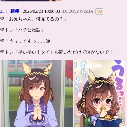
23：
相棒
2026/02/23 10:00:03
ID:I2UyZWt6BA
💛「お兄ちゃん、何見てるの？」
💛トレ「ハチ公物語」
💛「うぅ…ぐすっ……😢」
💛トレ「早い早い！タイトル聞いただけで泣かないで！」