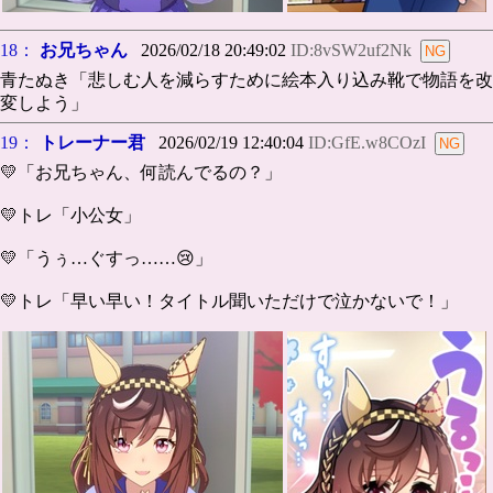
18：
お兄ちゃん
2026/02/18 20:49:02
ID:8vSW2uf2Nk
青たぬき「悲しむ人を減らすために絵本入り込み靴で物語を改
変しよう」
19：
トレーナー君
2026/02/19 12:40:04
ID:GfE.w8COzI
💛「お兄ちゃん、何読んでるの？」
💛トレ「小公女」
💛「うぅ…ぐすっ……😢」
💛トレ「早い早い！タイトル聞いただけで泣かないで！」