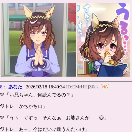
8：
あなた
2026/02/18 16:40:34
ID:EMrHHjZ0ek
💛「お兄ちゃん、何読んでるの？」
💛トレ「かちかち山」
💛「うぅ…ぐすっ…そんなぁ…お婆さんが……😢」
💛トレ「あ～、今はだいぶ違うんだっけ」