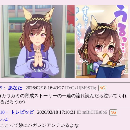
9：
あなた
2026/02/18 16:43:27
ID:CxUjM9S7lg
(カワカミの育成ストーリーの一連の流れ読んだら泣いてくれ
るだろうか)
10：
トレピッピ
2026/02/18 17:10:21
ID:mBiCJEs8b6
>>4
ここって妙にハガレンアンチいるよな