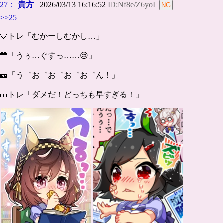
27：
貴方
2026/03/13 16:16:52
ID:Nf8e/Z6yoI
>>25
💛トレ「むかーしむかし…」
💛「うぅ…ぐすっ……😢」
🎫「う゛お゛お゛お゛お゛ん！」
🎫トレ「ダメだ！どっちも早すぎる！」