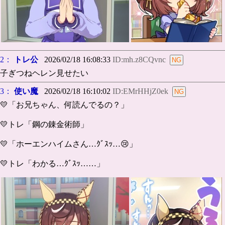
2：
トレ公
2026/02/18 16:08:33
ID:mh.z8CQvnc
子ぎつねヘレン見せたい
3：
使い魔
2026/02/18 16:10:02
ID:EMrHHjZ0ek
💛「お兄ちゃん、何読んでるの？」
💛トレ「鋼の錬金術師」
💛「ホーエンハイムさん…ｸﾞｽｯ…😢」
💛トレ「わかる…ｸﾞｽｯ……」