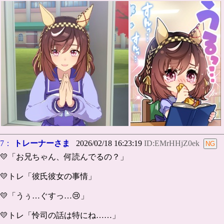
7：
トレーナーさま
2026/02/18 16:23:19
ID:EMrHHjZ0ek
💛「お兄ちゃん、何読んでるの？」
💛トレ「彼氏彼女の事情」
💛「うぅ…ぐすっ…😢」
💛トレ「怜司の話は特にね……」