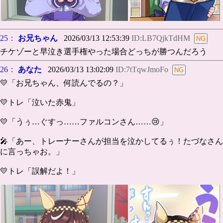
25：
お兄ちゃん
2026/03/13 12:53:39
ID:LB7QjkTdHM
チケゾーと早泣き選手権やった場合どっちが勝つんだろう
26：
あなた
2026/03/13 13:02:09
ID:7tTqwJmoFo
💛「お兄ちゃん、何読んでるの？」
💛トレ「泣いた赤鬼」
💛「うぅ…ぐすっ……ファルコンさん……😢」
🎤「あー、トレーナーさんが担当を泣かしてるぅ！たづなさん
に言っちゃお。」
💛トレ「誤解だよ！」