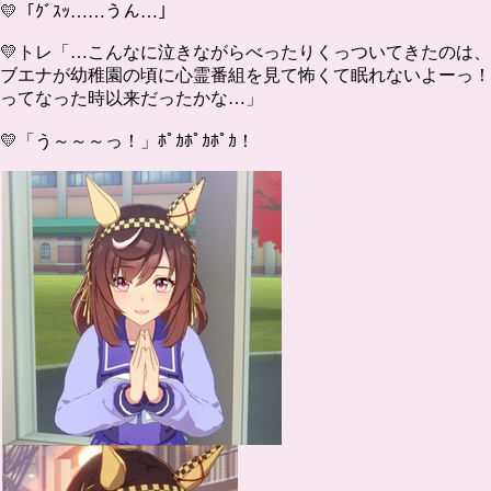
💛「ｸﾞｽｯ……うん…」
💛トレ「…こんなに泣きながらべったりくっついてきたのは、
ブエナが幼稚園の頃に心霊番組を見て怖くて眠れないよーっ！
ってなった時以来だったかな…」
💛「う～～～っ！」ﾎﾟｶﾎﾟｶﾎﾟｶ！