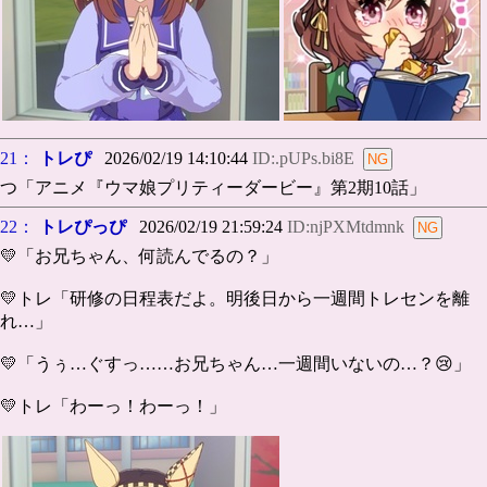
21：
トレぴ
2026/02/19 14:10:44
ID:.pUPs.bi8E
つ「アニメ『ウマ娘プリティーダービー』第2期10話」
22：
トレぴっぴ
2026/02/19 21:59:24
ID:njPXMtdmnk
💛「お兄ちゃん、何読んでるの？」
💛トレ「研修の日程表だよ。明後日から一週間トレセンを離
れ…」
💛「うぅ…ぐすっ……お兄ちゃん…一週間いないの…？😢」
💛トレ「わーっ！わーっ！」