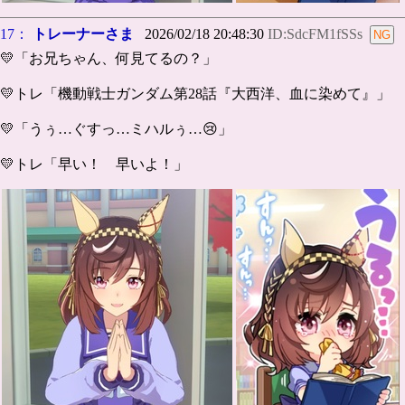
17：
トレーナーさま
2026/02/18 20:48:30
ID:SdcFM1fSSs
💛「お兄ちゃん、何見てるの？」
💛トレ「機動戦士ガンダム第28話『大西洋、血に染めて』」
💛「うぅ…ぐすっ…ミハルぅ…😢」
💛トレ「早い！ 早いよ！」