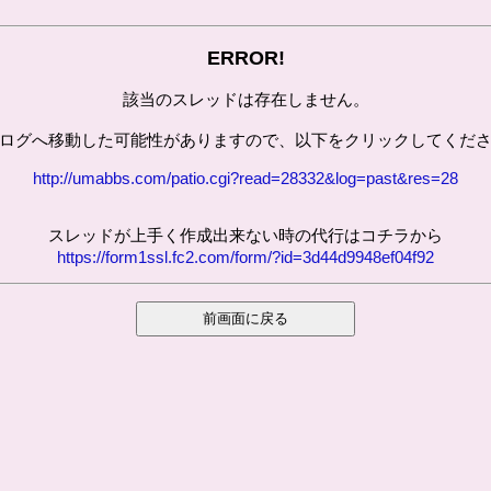
ERROR!
該当のスレッドは存在しません。
ログへ移動した可能性がありますので、以下をクリックしてくだ
http://umabbs.com/patio.cgi?read=28332&log=past&res=28
スレッドが上手く作成出来ない時の代行はコチラから
https://form1ssl.fc2.com/form/?id=3d44d9948ef04f92