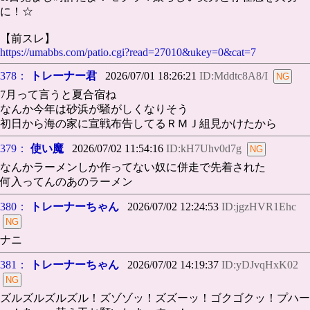
に！☆
【前スレ】
https://umabbs.com/patio.cgi?read=27010&ukey=0&cat=7
378：
トレーナー君
2026/07/01 18:26:21
ID:Mddtc8A8/I
7月って言うと夏合宿ね
なんか今年は砂浜が騒がしくなりそう
初日から海の家に宣戦布告してるＲＭＪ組見かけたから
379：
使い魔
2026/07/02 11:54:16
ID:kH7Uhv0d7g
なんかラーメンしか作ってない奴に併走で先着された
何入ってんのあのラーメン
380：
トレーナーちゃん
2026/07/02 12:24:53
ID:jgzHVR1Ehc
ナニ
381：
トレーナーちゃん
2026/07/02 14:19:37
ID:yDJvqHxK02
ズルズルズルズル！ズゾゾッ！ズズーッ！ゴクゴクッ！プハー