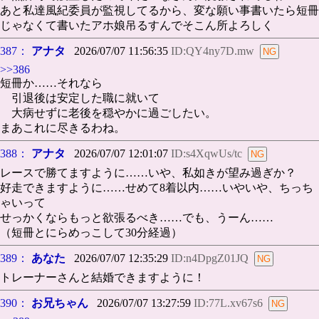
あと私達風紀委員が監視してるから、変な願い事書いたら短冊
じゃなくて書いたアホ娘吊るすんでそこん所よろしく
387：
アナタ
2026/07/07 11:56:35
ID:QY4ny7D.mw
>>386
短冊か……それなら
引退後は安定した職に就いて
大病せずに老後を穏やかに過ごしたい。
まあこれに尽きるわね。
388：
アナタ
2026/07/07 12:01:07
ID:s4XqwUs/tc
レースで勝てますように……いや、私如きが望み過ぎか？
好走できますように……せめて8着以内……いやいや、ちっち
ゃいって
せっかくならもっと欲張るべき……でも、うーん……
（短冊とにらめっこして30分経過）
389：
あなた
2026/07/07 12:35:29
ID:n4DpgZ01JQ
トレーナーさんと結婚できますように！
390：
お兄ちゃん
2026/07/07 13:27:59
ID:77L.xv67s6