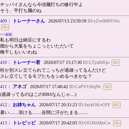
チッパイさんなら今頃麺打ちの修行中よ
そう、平打ち麺のね
409：
トレーナーさん
2026/07/13 23:59:59
ID:yZw0l00YNo
>>406
私も明日は納豆にするわ
畑から大葉をちょこっといただいて
梅干しもいいわね
410：
トレーナー君
2026/07/17 15:17:30
ID:LTj/a0ifQo
何か別スレ立てられてこっちが過疎ってるんだけど
スレ立てしてるモブたちをシめるべきかな？
411：
アネゴ
2026/07/17 17:40:42
ID:CaPVUhfqNc
(過疎ってるのはこのBBSなんじゃ…)
412：
お姉ちゃん
2026/07/17 20:31:23
ID:JuykOKvOfY
暑い……溶ける……谷間に汗がたまる……
413：
トレピッピ
2026/07/17 20:42:05
ID:OOJ8zMjsCw