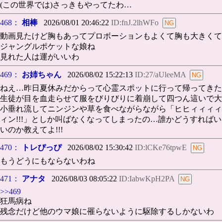
(この世界では)さっきもやってたわ…
468：
相棒
2026/08/01 20:46:22
ID:fnJ.2lhWFo
動画見たけど胸もあってプロボーションもよくて胸も大きくて
ジャングルポケットな娘ね
見れた人は運がいいわ
469：
お姉ちゃん
2026/08/02 15:22:13
ID:27/aUleeMA
ねえ…昨日夏休みだからって心霊スポットに行って帰ってきた
生徒が目を血走らせて服をびりびりに着崩して四つん這いで大
小垂れ流してニンジンや草を食べながらながら「ヒヒィィィィ
ィン!!!」としか叫ばなくなってしまったの…誰かどうすればい
いのか教えてよ!!!
470：
トレぴっぴ
2026/08/02 15:30:42
ID:lCKe76tpwE
もうどうにもならないわね
471：
アナタ
2026/08/03 08:05:22
ID:IabwKpH2PA
>>469
狂馬病ね
残念だけど他のウマ娘に罹らないように駆除するしかないわ