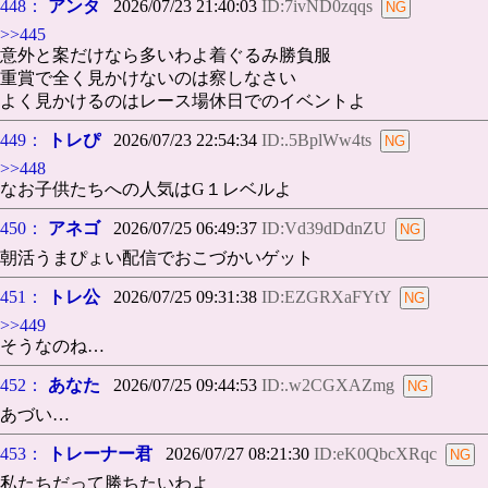
448：
アンタ
2026/07/23 21:40:03
ID:7ivND0zqqs
>>445
意外と案だけなら多いわよ着ぐるみ勝負服
重賞で全く見かけないのは察しなさい
よく見かけるのはレース場休日でのイベントよ
449：
トレぴ
2026/07/23 22:54:34
ID:.5BplWw4ts
>>448
なお子供たちへの人気はG１レベルよ
450：
アネゴ
2026/07/25 06:49:37
ID:Vd39dDdnZU
朝活うまぴょい配信でおこづかいゲット
451：
トレ公
2026/07/25 09:31:38
ID:EZGRXaFYtY
>>449
そうなのね…
452：
あなた
2026/07/25 09:44:53
ID:.w2CGXAZmg
あづい…
453：
トレーナー君
2026/07/27 08:21:30
ID:eK0QbcXRqc
私たちだって勝ちたいわよ