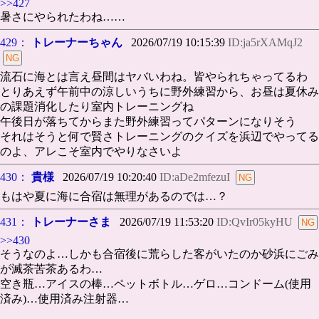
>>427
暑さにやられたわね……
429：
トレーナーちゃん
2026/07/19 10:15:39
ID:ja5rXAMqJ2
流石に海とは言え昼間はヤバいわね。皆やられちゃってるわ
とりあえず午前中の涼しいうちに野外練習から、お昼は夏休み
の課題消化したり室内トレーニングね
午後日が落ちてからまた野外練習ってパターンになりそう
それはそうと何で賢さトレーニングのクイズを浜辺でやってる
のよ、アレこそ室内でやりなさいよ
430：
貴様
2026/07/19 10:20:40
ID:aDe2mfezuI
もはや夏に海に合宿は無理があるのでは…？
431：
トレーナーさま
2026/07/19 11:53:20
ID:QvIr05kyHU
>>430
そうなのよ…しかも合宿後に荒らした客がいたのか砂浜にごみ
が滅茶苦茶あるわ…
空き瓶…アイスの棒…ペットボトル…ゲロ…コンドーム(使用
済み)…使用済み注射器…