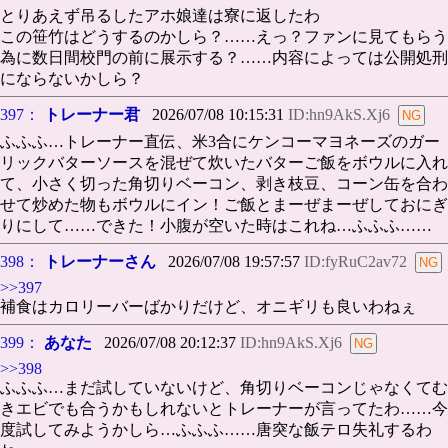
とりあえず吊るしたアホ娘達は寮に返したわ
この笹竹はどうするのかしら？……えっ？ファンに見てもらう
為に数日間校門の前に展示する？……内容によっては公開処刑
にならないかしら？
397：
トレーナー君
2026/07/08 10:15:31
ID:hn9AkS.Xj6
ふふふ…トレーナー直伝、米3合にケンコーマヨネーズのガー
リックバターソースを混ぜて炊いたバターご飯をボウルに入れ
て、小さく切った角切りベーコン、剥き枝豆、コーン缶を合わ
せて炒めた物もボウルにイン！ご飯とまーぜまーぜしておにぎ
りにして……できた！小腹が空いた時はこれね…ふふふ……
398：
トレーナーさん
2026/07/08 19:57:57
ID:fyRuC2av72
>>397
補食はカロリーバーばかりだけど、オニギリも良いわねぇ
399：
あなた
2026/07/08 20:12:37
ID:hn9AkS.Xj6
>>398
ふふふ…まだ試していないけど、角切りベーコンじゃなくてむ
きエビでも合うかもしれないとトレーナーが言ってたわ……今
度試してみようかしら…ふふふ……唐突な飯テロ失礼するわ