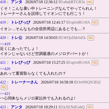
418：
アンタ
2026/07/18 12:36:12
ID:a6abBTGR3s
くそ！こんな暑い中トレーニングなんてやってられん！
トレーナーさんを説得してイオンにでも行こう！
419：
トレぴっぴ
2026/07/18 12:41:17
ID:qrivi8Uv9A
イオン…そんなもの合宿所周辺にあるとでも…？
420：
トレ公
2026/07/18 14:50:03
ID:WQsZhbJxEk
>>419
近くにあったでしょ！
イオンじゃないけど空調最適のメジロデパートが！
421：
トレぴっぴ
2026/07/18 15:27:25
ID:qrivi8Uv9A
>>420
あれって重賞取らなくても入れたの？
422：
トレーナーさん
2026/07/18 16:58:18
ID:Iv0NQN3Di2
>>421
一心同体ならメジロ家以外でも入れるのよ!
423：
アンタ
2026/07/18 18:29:11
ID:k3I1NdGshQ