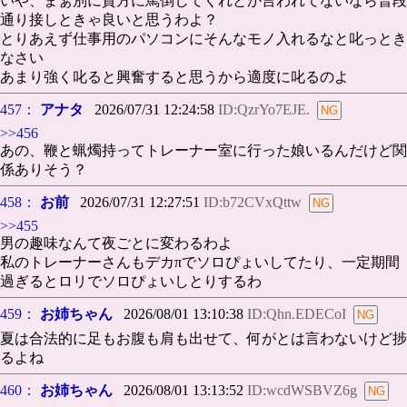
いや、まぁ別に貴方に罵倒してくれとか言われてないなら普段
通り接しときゃ良いと思うわよ？
とりあえず仕事用のパソコンにそんなモノ入れるなと叱っとき
なさい
あまり強く叱ると興奮すると思うから適度に叱るのよ
457：
アナタ
2026/07/31 12:24:58
ID:QzrYo7EJE.
>>456
あの、鞭と蝋燭持ってトレーナー室に行った娘いるんだけど関
係ありそう？
458：
お前
2026/07/31 12:27:51
ID:b72CVxQttw
>>455
男の趣味なんて夜ごとに変わるわよ
私のトレーナーさんもデカπでソロぴょいしてたり、一定期間
過ぎるとロリでソロぴょいしとりするわ
459：
お姉ちゃん
2026/08/01 13:10:38
ID:Qhn.EDECoI
夏は合法的に足もお腹も肩も出せて、何がとは言わないけど捗
るよね
460：
お姉ちゃん
2026/08/01 13:13:52
ID:wcdWSBVZ6g