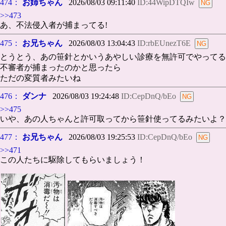
474：
お姉ちゃん
2026/08/03 09:11:40
ID:44WipDTQIw
>>473
あ、不法侵入者が捕まってる!
475：
お兄ちゃん
2026/08/03 13:04:43
ID:rbEUnezT6E
とうとう、あの笹針とかいうあやしい診療を無許可でやってる
不審者が捕まったのかと思ったら
ただの変質者みたいね
476：
ダンナ
2026/08/03 19:24:48
ID:CepDnQ/bEo
>>475
いや、あの人ちゃんと許可取ってから笹針使ってるみたいよ？
477：
お兄ちゃん
2026/08/03 19:25:53
ID:CepDnQ/bEo
>>471
この人たちに駆除してもらいましょう！