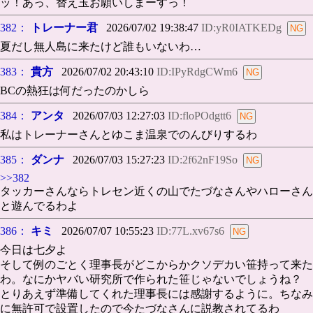
ッ！あっ、替え玉お願いしまーすっ！
382：
トレーナー君
2026/07/02 19:38:47
ID:yR0IATKEDg
夏だし無人島に来たけど誰もいないわ…
383：
貴方
2026/07/02 20:43:10
ID:IPyRdgCWm6
BCの熱狂は何だったのかしら
384：
アンタ
2026/07/03 12:27:03
ID:floPOdgtt6
私はトレーナーさんとゆこま温泉でのんびりするわ
385：
ダンナ
2026/07/03 15:27:23
ID:2f62nF19So
>>382
タッカーさんならトレセン近くの山でたづなさんやハローさん
と遊んでるわよ
386：
キミ
2026/07/07 10:55:23
ID:77L.xv67s6
今日は七夕よ
そして例のごとく理事長がどこからかクソデカい笹持って来た
わ。なにかヤバい研究所で作られた笹じゃないでしょうね？
とりあえず準備してくれた理事長には感謝するように。ちなみ
に無許可で設置したので今たづなさんに説教されてるわ