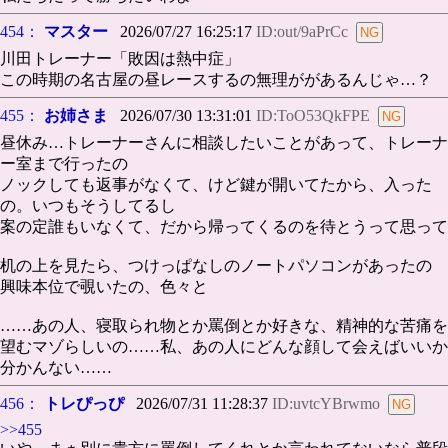
454：
マスター
2026/07/27 16:25:17
ID:out/9aPrCc
川田トレーナー「敗因は熱中症」
この時期の名古屋の昼レースするの無理ががあるんじゃ…？
455：
お姉さま
2026/07/30 13:31:01
ID:ToO53QkFPE
昼休み…トレーナーさんに相談したいことがあって、トレーナ
ー室まで行ったの
ノックしても返事がなくて、けど鍵が開いてたから、入った
の。いつもそうしてるし
案の定誰もいなくて、だから帰ってくるのを待とうって思って
机の上を見たら、つけっぱなしのノートパソコンがあったの
興味本位で覗いたの、色々と
……あの人、寝取られ物とか罵倒とか好きな、精神的な苦痛を
望むマゾらしいの……私、あの人にどんな顔して会えばいいか
分かんない……
456：
トレぴっぴ
2026/07/31 11:28:37
ID:uvtcYBrwmo
>>455