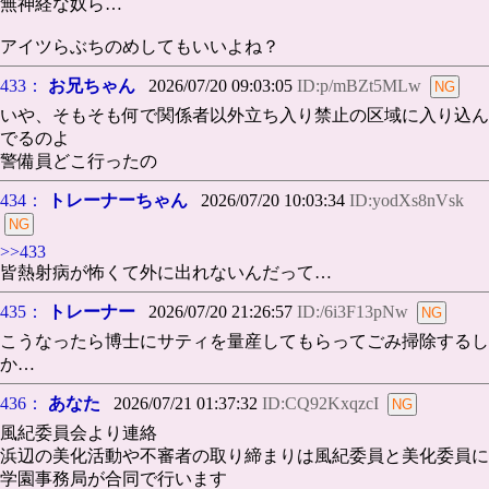
無神経な奴ら…
アイツらぶちのめしてもいいよね？
433：
お兄ちゃん
2026/07/20 09:03:05
ID:p/mBZt5MLw
いや、そもそも何で関係者以外立ち入り禁止の区域に入り込ん
でるのよ
警備員どこ行ったの
434：
トレーナーちゃん
2026/07/20 10:03:34
ID:yodXs8nVsk
>>433
皆熱射病が怖くて外に出れないんだって…
435：
トレーナー
2026/07/20 21:26:57
ID:/6i3F13pNw
こうなったら博士にサティを量産してもらってごみ掃除するし
か…
436：
あなた
2026/07/21 01:37:32
ID:CQ92KxqzcI
風紀委員会より連絡
浜辺の美化活動や不審者の取り締まりは風紀委員と美化委員に
学園事務局が合同で行います