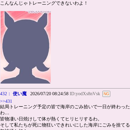
こんなんじゃトレーニングできないわよ！
432：
使い魔
2026/07/20 08:24:58
ID:yodXs8nVsk
>>431
結局トレーニング予定の皆で海岸のごみ拾いで一日が終わった
わ…
皆物凄い日焼けして体が熱くてヒリヒリするわ。
そして私たちが死に物狂いできれいにした海岸にごみを捨てる