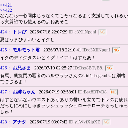
>>421
>>422
なんなら一心同体じゃなくてもそうなるよう支援してくれるか
ら実質誰でも使えるのよねあそこ
424：
トレぴ
2026/07/18 22:07:29
ID:e3XllNpqnI
夏はうまぴょいいとイクし
425：
モルモット君
2026/07/18 22:10:41
ID:e3XllNpqnI
イクのディクタスいとイグ！イア！はすたあ！
426：
お兄さま
2026/07/19 02:25:27
ID:Bsx8BTyB8.
有馬、凱旋門の覇者のハルウララさんのGirl’s Legend Uは別格
でござるよ！
427：
お姉ちゃん
2026/07/19 02:58:01
ID:Bsx8BTyB8.
ばすとないないウエストありありの誓いを立てでトレのお疲れ
だっちにめにしゅきラッシュラッシュローテローテらっしゅっ
しゅ！
428：
アナタ
2026/07/19 03:07:42
ID:y1WvfXipXE