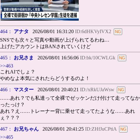
464：
アナタ
2026/08/01 16:31:20
ID:6dHKVyIVX2
SNSでも次々と写真や動画が上げられてるわね…
上げたアカウントはBANされていくけど
465：
お兄さま
2026/08/01 16:56:06
ID:bk/10CWLGk
>>463
これAIでしょ？
やめなよ本気にされたらどうするのよ！
466：
マスター
2026/08/01 20:40:21
ID:/xRkUJaWsw
……あれ？でも私達って全裸でゼッケンだけ付けて走ってなか
ったっけ？
あれ？え……トレーナー背に乗せて走ってたような……あれ
ぇ？？？
467：
お兄ちゃん
2026/08/01 20:41:25
ID:ZHfJuCPtiA
>>465