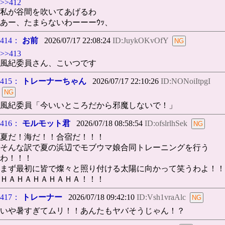
>>412
私が谷間を吹いてあげるわ
あー、たまらないわーーーｳｯ、
414：
お前
2026/07/17 22:08:24
ID:JuykOKvOfY
>>413
風紀委員さん、こいつです
415：
トレーナーちゃん
2026/07/17 22:10:26
ID:NONoiItpgI
風紀委員「今いいところだから邪魔しないで！」
416：
モルモット君
2026/07/18 08:58:54
ID:ofslrlhSek
夏だ！海だ！！合宿だ！！！
そんな訳で夏の浜辺でモブウマ娘合同トレーニングを行う
わ！！！
まず最初に皆で燦々と照り付ける太陽に向かって笑うわよ！！
ＨＡＨＡＨＡＨＡＨＡ！！！
417：
トレーナー
2026/07/18 09:42:10
ID:Vsh1vraAlc
いや暑すぎてムリ！！あんたもヤバそうじゃん！？