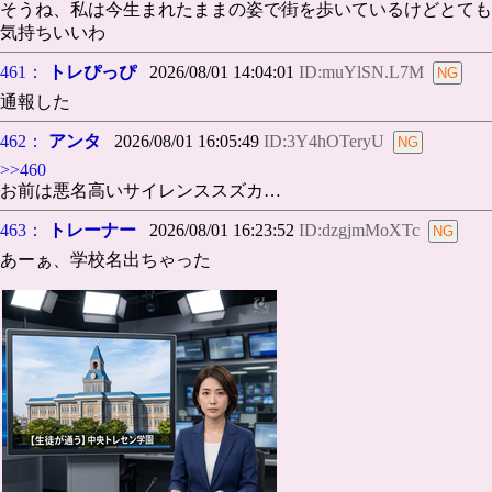
そうね、私は今生まれたままの姿で街を歩いているけどとても
気持ちいいわ
461：
トレぴっぴ
2026/08/01 14:04:01
ID:muYlSN.L7M
通報した
462：
アンタ
2026/08/01 16:05:49
ID:3Y4hOTeryU
>>460
お前は悪名高いサイレンススズカ…
463：
トレーナー
2026/08/01 16:23:52
ID:dzgjmMoXTc
あーぁ、学校名出ちゃった