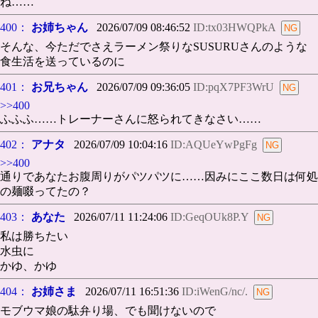
ね……
400：
お姉ちゃん
2026/07/09 08:46:52
ID:tx03HWQPkA
そんな、今ただでさえラーメン祭りなSUSURUさんのような
食生活を送っているのに
401：
お兄ちゃん
2026/07/09 09:36:05
ID:pqX7PF3WrU
>>400
ふふふ……トレーナーさんに怒られてきなさい……
402：
アナタ
2026/07/09 10:04:16
ID:AQUeYwPgFg
>>400
通りであなたお腹周りがパツパツに……因みにここ数日は何処
の麺啜ってたの？
403：
あなた
2026/07/11 11:24:06
ID:GeqOUk8P.Y
私は勝ちたい
水虫に
かゆ、かゆ
404：
お姉さま
2026/07/11 16:51:36
ID:iWenG/nc/.
モブウマ娘の駄弁り場、でも聞けないので