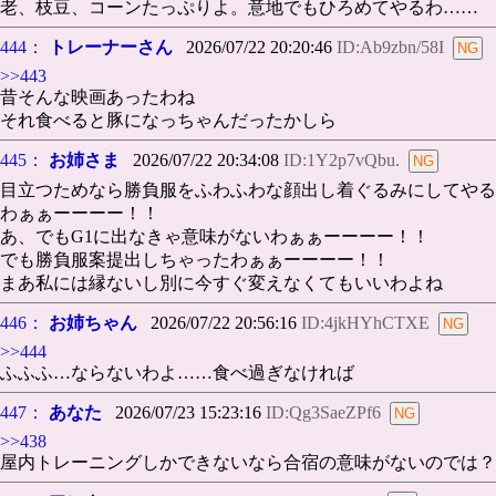
老、枝豆、コーンたっぷりよ。意地でもひろめてやるわ……
444：
トレーナーさん
2026/07/22 20:20:46
ID:Ab9zbn/58I
>>443
昔そんな映画あったわね
それ食べると豚になっちゃんだったかしら
445：
お姉さま
2026/07/22 20:34:08
ID:1Y2p7vQbu.
目立つためなら勝負服をふわふわな顔出し着ぐるみにしてやる
わぁぁーーーー！！
あ、でもG1に出なきゃ意味がないわぁぁーーーー！！
でも勝負服案提出しちゃったわぁぁーーーー！！
まあ私には縁ないし別に今すぐ変えなくてもいいわよね
446：
お姉ちゃん
2026/07/22 20:56:16
ID:4jkHYhCTXE
>>444
ふふふ…ならないわよ……食べ過ぎなければ
447：
あなた
2026/07/23 15:23:16
ID:Qg3SaeZPf6
>>438
屋内トレーニングしかできないなら合宿の意味がないのでは？