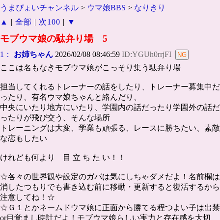
うまぴょいチャンネル
>
ウマ娘BBS
>
なりきり
▲
|
全部
|
次100
|
▼
モブウマ娘の駄弁り場 5
1：
お姉ちゃん
2026/02/08 08:46:59
ID:YGUh0rrjFI
ここは名もなきモブウマ娘がこっそり集う駄弁り場
担当してくれるトレーナーの話をしたり、トレーナー募集中だ
ったり、有名ウマ娘ちゃんと絡んだり、
中央にいたり地方にいたり、学園内の話だったり学園外の話だ
ったりが飛び交う、そんな場所
トレーニングは大変、学業も頑張る、レースに勝ちたい、素敵
な恋もしたい
けれども何より 目 立 ち た い！！
☆各々の世界観や設定のガバは気にしちゃダメだよ！名前欄は
消したつもりでも書き込む前に移動・更新すると復活するから
注意してね！☆
☆Ｇ１とかネームドウマ娘に正面から勝てる程つよい子は出禁
or目覚まし時計だよ！モブウマ娘らしい実力と存在感を大切