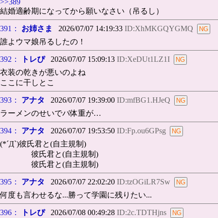
>>389
結婚適齢期になってから願いなさい（吊るし）
391：
お姉さま
2026/07/07 14:19:33
ID:XhMKGQYGMQ
誰よウマ娘吊るしたの！
392：
トレぴ
2026/07/07 15:09:13
ID:XeDUt1LZ1I
衣装の乾きが悪いのよね
ここに干しとこ
393：
アナタ
2026/07/07 19:39:00
ID:mfBG1.HJeQ
ラーメンのせいでバ体重が…
394：
アナタ
2026/07/07 19:53:50
ID:Fp.ou6GPsg
(*´Д`)彼氏君と(自主規制)
彼氏君と(自主規制)
彼氏君と(自主規制)
395：
アナタ
2026/07/07 22:02:20
ID:tzOGiLR7Sw
何度も言わせるな...勝って学園に残りたい...
396：
トレぴ
2026/07/08 00:49:28
ID:2c.TDTHjns