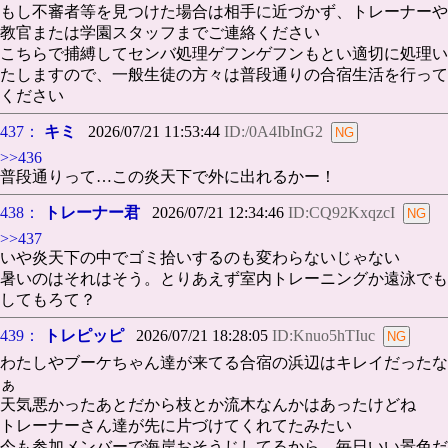
もし不審者等を見つけた場合は相手に近づかず、トレーナーや
教官または学園スタッフまでご連絡ください
こちらで捕縛してセンバ処理ゲフンゲフンもとい適切に処理い
たしますので、一般生徒の方々は普段通りの合宿生活を行って
ください
437：
キミ
2026/07/21 11:53:44
ID:/0A4IbInG2
>>436
普段通りって…この炎天下で外に出れるかー！
438：
トレーナー君
2026/07/21 12:34:46
ID:CQ92KxqzcI
>>437
いや炎天下の中でゴミ拾いするのも変わらないじゃない
暑いのはそれはそう。とりあえず室内トレーニングか遠泳でも
してもろて？
439：
トレピッピ
2026/07/21 18:28:05
ID:Knuo5hTIuc
わたしやブーケちゃん達が来てる合宿の浜辺はキレイだったな
ぁ
天気悪かったあとだから枝とか流木なんかはあったけどね
トレーナーさん達が先に片づけてくれてたみたい
今も参加メンバーで海岸おそうじしてるから、毎日いい景色だ