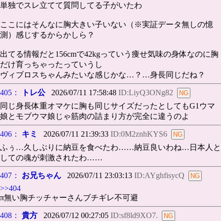
単独でスレ立てて質問してる子がいたわ
ここにはそんなに胸大きい子いない（※実証データ無しの憶
測）感じするからかしら？
出てる情報だと156cmで42kgっていう痩せ気味の身体なのに胸
だけ育っちゃったっていうし
ヴィブロスちゃんみたいな感じかな…？…身長同じだね？
405：
トレ公
2026/07/11 17:58:48
ID:LiyQ3ONg82
同じ身長体重オマケに胸も同じサイズだったとしてもG1ウマ
娘とモブウマ娘じゃ筋肉の詰まり方が完全に違うのよ
406：
キミ
2026/07/11 21:39:33
ID:0M2znhKYS6
ふぅ…久しぶりに納豆を食べたわ……納豆良いわね…日本人と
しての魂が刺激されたわ……
407：
お兄ちゃん
2026/07/11 23:03:13
ID:AYghfisycQ
>>404
π無い胸チッチャーさんブチギレ不可避
408：
貴方
2026/07/12 00:27:05
ID:sf8ld9XO7.