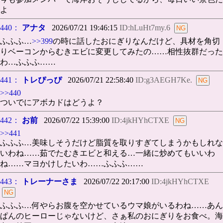
よ
440：
アナタ
2026/07/21 19:46:15
ID:hLuHt7my.6
ふふふ…
>>399
の時に話したおにぎりなんだけど、具材を角切
りベーコンからむきエビに変更してみたの……相性抜群だった
わ…ふふふ……
441：
トレぴっぴ
2026/07/21 22:58:40
ID:g3AEGH7Ke.
>>440
ついでにアボカドはどうよ？
442：
お前
2026/07/22 15:39:00
ID:4jkHYhCTXE
>>441
ふふふ…美味しそうだけど脂質を取りすぎてしまうかもしれな
いわね……茹でたむきエビと和える…一緒に炒めてもいいわ
ね……マヨかけしたいわ……ふふふ……
443：
トレーナーさま
2026/07/22 20:17:00
ID:4jkHYhCTXE
ふふふ…何やらお腹を空かせているウマ娘がいるわね……あん
ぱんのヒーローじゃないけど、さぁ私のおにぎりをお食べ。海