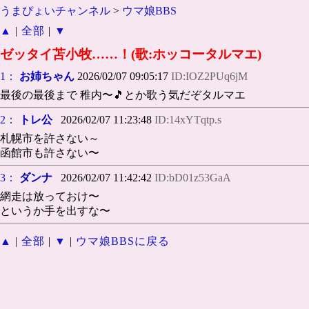
うまぴょいチャンネル
>
ウマ娘BBS
▲
|
全部
|
▼
ゼッタイ苫小牧……！(歌:ホッコータルマエ)
1：
お姉ちゃん
2026/02/07 09:05:17
ID:IOZ2PUq6jM
最後の最後まで 稚内〜🎵とか歌う気だぞタルマエ
2：
トレ公
2026/02/07 11:23:48
ID:14xYTqtp.s
札幌市を許さない～
函館市も許さない〜
3：
ダンナ
2026/02/07 11:42:42
ID:bD01z53GaA
網走は放っておけ〜
というか手を出すな〜
▲
|
全部
|
▼
|
ウマ娘BBSに戻る