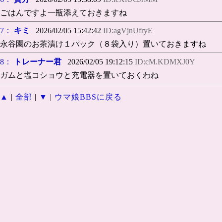
ごはんですよ一瓶添えておきますね
7：
キミ
2026/02/05 15:42:42
ID:agVjnUfryE
永谷園のお茶漬け１パック（８袋入り）置いておきますね
8：
トレーナー君
2026/02/05 19:12:15
ID:cM.KDMXJ0Y
ガムと塩コショウと充電器を置いておくわね
▲
|
全部
|
▼
|
ウマ娘BBSに戻る