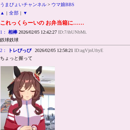
うまぴょいチャンネル
>
ウマ娘BBS
▲
|
全部
|
▼
これっくらーいの お弁当箱に……
1：
相棒
2026/02/05 12:42:27
ID:7/ihUNbMi.
鉄球鉄球
2：
トレぴっぴ
2026/02/05 12:58:21
ID:agVjnUfryE
ちょっと握って