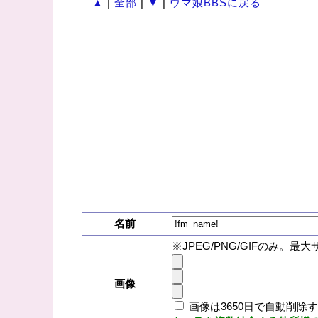
▲
|
全部
|
▼
|
ウマ娘BBSに戻る
名前
※JPEG/PNG/GIFのみ。最大
画像
画像は3650日で自動削除