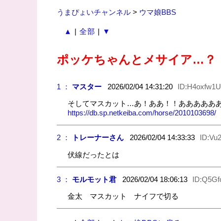
うまぴょいチャンネル
>
ウマ娘BBS
▲
|
全部
|
▼
ポッケちゃんとメサイア…？
1 ：
マスター
2026/02/04 14:31:20
ID:H4oxfw1U
そしてマスカット…あ！ああ！！あああああ
https://db.sp.netkeiba.com/horse/2010103698/
2 ：
トレーナーさん
2026/02/04 14:33:33
ID:Vu
伏線だったとは
3 ：
モルモット君
2026/02/04 18:06:13
ID:Q5G
金太 マスカット ナイフで切る