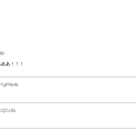
BI
あああ！！！
2YgP0e4k
fcQCc8s