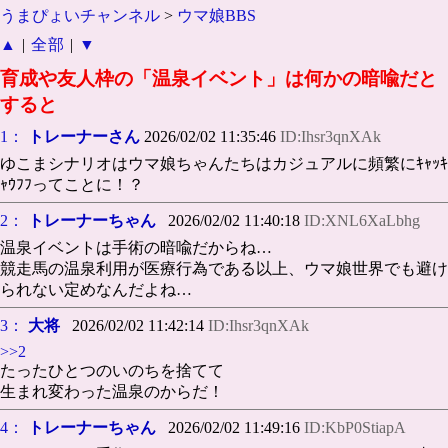
うまぴょいチャンネル
>
ウマ娘BBS
▲
|
全部
|
▼
育成や友人枠の「温泉イベント」は何かの暗喩だと
すると
1：
トレーナーさん
2026/02/02 11:35:46
ID:Ihsr3qnXAk
ゆこまシナリオはウマ娘ちゃんたちはカジュアルに頻繁にｷｬｯｷ
ｬｳﾌﾌってことに！？
2：
トレーナーちゃん
2026/02/02 11:40:18
ID:XNL6XaLbhg
温泉イベントは手術の暗喩だからね…
競走馬の温泉利用が医療行為である以上、ウマ娘世界でも避け
られない定めなんだよね…
3：
大将
2026/02/02 11:42:14
ID:Ihsr3qnXAk
>>2
たったひとつのいのちを捨てて
生まれ変わった温泉のからだ！
4：
トレーナーちゃん
2026/02/02 11:49:16
ID:KbP0StiapA