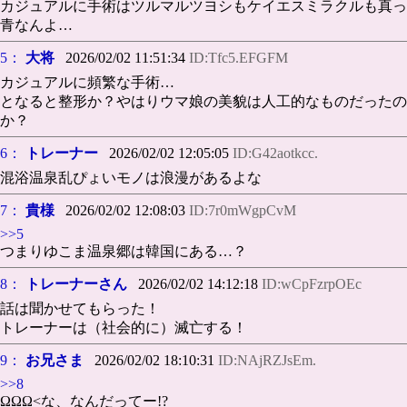
カジュアルに手術はツルマルツヨシもケイエスミラクルも真っ
青なんよ…
5：
大将
2026/02/02 11:51:34
ID:Tfc5.EFGFM
カジュアルに頻繁な手術…
となると整形か？やはりウマ娘の美貌は人工的なものだったの
か？
6：
トレーナー
2026/02/02 12:05:05
ID:G42aotkcc.
混浴温泉乱ぴょいモノは浪漫があるよな
7：
貴様
2026/02/02 12:08:03
ID:7r0mWgpCvM
>>5
つまりゆこま温泉郷は韓国にある…？
8：
トレーナーさん
2026/02/02 14:12:18
ID:wCpFzrpOEc
話は聞かせてもらった！
トレーナーは（社会的に）滅亡する！
9：
お兄さま
2026/02/02 18:10:31
ID:NAjRZJsEm.
>>8
ΩΩΩ<な、なんだってー!?