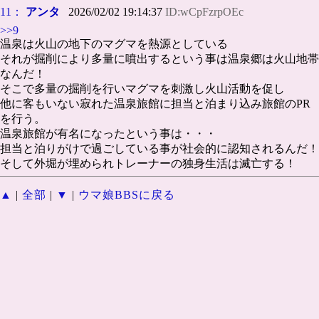
11：
アンタ
2026/02/02 19:14:37
ID:wCpFzrpOEc
>>9
温泉は火山の地下のマグマを熱源としている
それが掘削により多量に噴出するという事は温泉郷は火山地帯
なんだ！
そこで多量の掘削を行いマグマを刺激し火山活動を促し
他に客もいない寂れた温泉旅館に担当と泊まり込み旅館のPR
を行う。
温泉旅館が有名になったという事は・・・
担当と泊りがけで過ごしている事が社会的に認知されるんだ！
そして外堀が埋められトレーナーの独身生活は滅亡する！
▲
|
全部
|
▼
|
ウマ娘BBSに戻る