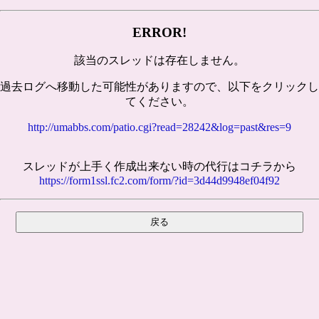
ERROR!
該当のスレッドは存在しません。
過去ログへ移動した可能性がありますので、以下をクリックし
てください。
http://umabbs.com/patio.cgi?read=28242&log=past&res=9
スレッドが上手く作成出来ない時の代行はコチラから
https://form1ssl.fc2.com/form/?id=3d44d9948ef04f92