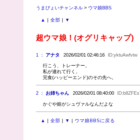
うまぴょいチャンネル
>
ウマ娘BBS
▲
|
全部
|
▼
超ウマ娘！(オグリキャップ)
1 ：
アナタ
2026/02/01 02:46:16
ID:yktuAwfvtw
行こう、トレーナー。
私が連れて行く。
完食(ハッピーエンド)のその先へ。
2 ：
お姉ちゃん
2026/02/01 08:40:00
ID:b8ZFEs
かぐや姫がシュヴァルなんだよな
▲
|
全部
|
▼
|
ウマ娘BBSに戻る