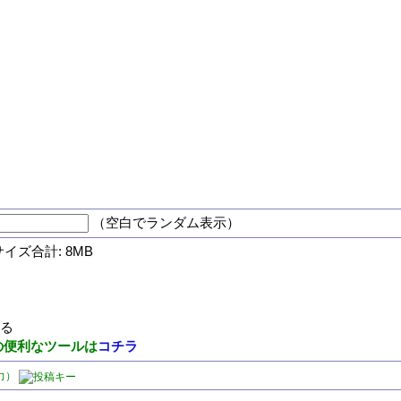
（空白でランダム表示）
サイズ合計: 8MB
する
の便利なツールは
コチラ
力）