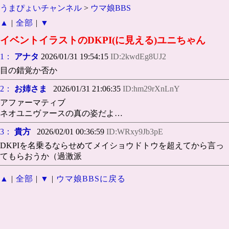
うまぴょいチャンネル
>
ウマ娘BBS
▲
|
全部
|
▼
イベントイラストのDKPI(に見える)ユニちゃん
1：
アナタ
2026/01/31 19:54:15
ID:2kwdEg8UJ2
目の錯覚か否か
2：
お姉さま
2026/01/31 21:06:35
ID:hm29rXnLnY
アファーマティブ
ネオユニヴァースの真の姿だよ…
3：
貴方
2026/02/01 00:36:59
ID:WRxy9Jb3pE
DKPIを名乗るならせめてメイショウドトウを超えてから言っ
てもらおうか（過激派
▲
|
全部
|
▼
|
ウマ娘BBSに戻る