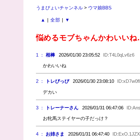
うまぴょいチャンネル
>
ウマ娘BBS
▲
|
全部
|
▼
悩めるモブちゃんかわいいね
1 ：
相棒
2026/01/30 23:05:52
ID:T4L0qLv6z6
かわいいね
2 ：
トレぴっぴ
2026/01/30 23:08:10
ID:xD7w0f
デカい
3 ：
トレーナーさん
2026/01/31 06:47:06
ID:An
お牝馬ステイヤーの子だっけ？
4 ：
お姉さま
2026/01/31 06:47:40
ID:ExO.1JZX