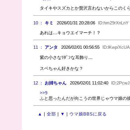
タイキやスズカとか贅沢言わないからこのく
10 ：
キミ
2026/01/31 20:28:06
ID:hm29rXnLnY
あれは…キョウエイマーチ！？
11 ：
アンタ
2026/02/01 00:56:55
ID:lKwp/XcUA
紫の小さなﾘﾎﾞﾝな耳飾り…
スペちゃん好きかな？
12 ：
お姉ちゃん
2026/02/01 11:02:40
ID:2Pcw
>>9
ふと思ったんだが向こうの世界じゃウマ娘の
▲
|
全部
|
▼
|
ウマ娘BBSに戻る