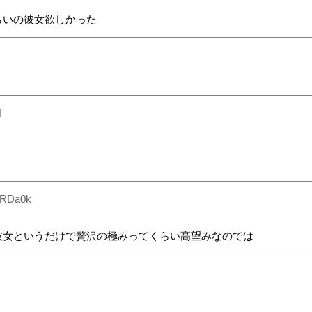
らいの彼女欲しかった
I
JRDa0k
彼女というだけで贅沢の極みってくらい高望みなのでは