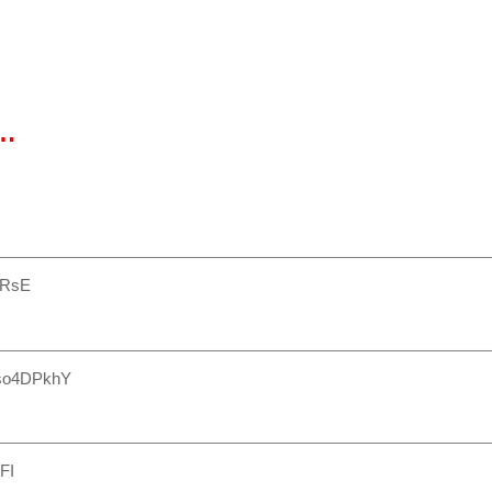
…
lRsE
so4DPkhY
FI