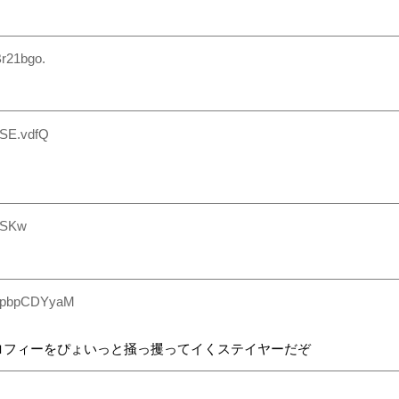
r21bgo.
DSE.vdfQ
tSKw
8pbpCDYyaM
ロフィーをぴょいっと掻っ攫ってイくステイヤーだぞ