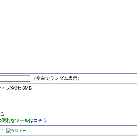
（空白でランダム表示）
サイズ合計: 8MB
する
の便利なツールは
コチラ
力）