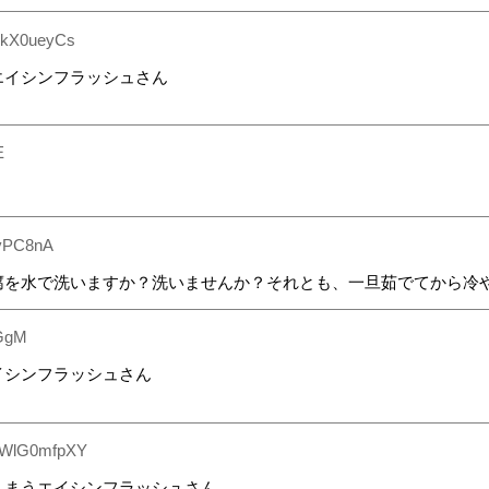
3kX0ueyCs
エイシンフラッシュさん
E
vPC8nA
腐を水で洗いますか？洗いませんか？それとも、一旦茹でてから冷
GgM
イシンフラッシュさん
WlG0mfpXY
しまうエイシンフラッシュさん