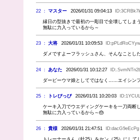
22 ：
マスター
2026/01/31 09:04:13
ID:3CRBk7l
縁日の型抜きで最初の一彫目で全壊してしま
無駄に力入っているから～
23 ：
大将
2026/01/31 10:09:53
ID:pPLdRoCYy
ダメですよーフラッシュさん、そんなことし
24 ：
あなた
2026/01/31 10:12:27
ID:.SvmNTn2
ダービーウマ娘としてではなく……エイシン
25 ：
トレぴっぴ
2026/01/31 10:20:03
ID:1YCU
ケーキ入刀でウエディングケーキを一刀両断
無駄に力入っているから～🎂
26 ：
貴様
2026/01/31 21:47:51
ID:dacG9eEcPg
トレーナーさん（牡25）をセン（25）にし