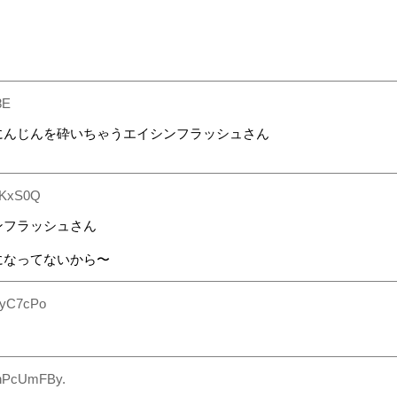
8E
にんじんを砕いちゃうエイシンフラッシュさん
pKxS0Q
ンフラッシュさん
になってないから〜
iyC7cPo
nPcUmFBy.