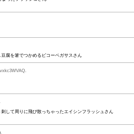
し豆腐を箸でつかめるビコーペガサスさん
:vxkc3WVAQ.
A
き刺して周りに飛び散っちゃったエイシンフラッシュさん
A