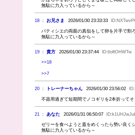
無駄に力入っているから～
18 ：
お兄さま
2026/01/30 23:33:33
ID:NXTwvP
パティシエの両親の真似をして卵を片手で割
無駄に力入っているから～
19 ：
貴方
2026/01/30 23:37:44
ID:tIoftOHWTw
>>18
>>7
20 ：
トレーナーちゃん
2026/01/30 23:56:02
ID
不器用過ぎて短期間でノコギリを2本折ってそ
21 ：
あなた
2026/01/31 06:50:07
ID:k1UHJwJu
ゼリーを食べようと蓋をめくったら勢い良く
無駄に力入っているから～