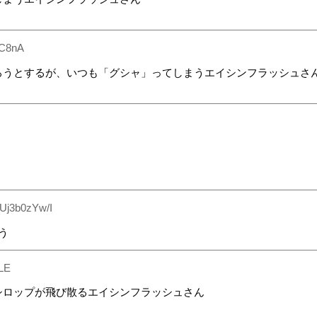
C8nA
ろうとするが、いつも「グシャ」ってしまうエイシンフラッシュさ
:Uj3b0zYw/I
う
LE
シロップが飛び散るエイシンフラッシュさん