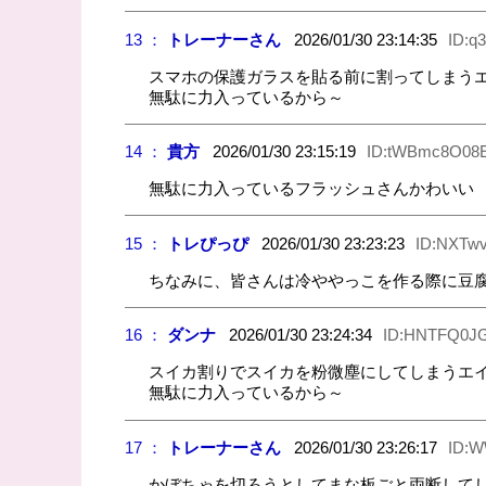
13 ：
トレーナーさん
2026/01/30 23:14:35
ID:q
スマホの保護ガラスを貼る前に割ってしまう
無駄に力入っているから～
14 ：
貴方
2026/01/30 23:15:19
ID:tWBmc8O08
無駄に力入っているフラッシュさんかわいい
15 ：
トレぴっぴ
2026/01/30 23:23:23
ID:NXTw
ちなみに、皆さんは冷ややっこを作る際に豆
16 ：
ダンナ
2026/01/30 23:24:34
ID:HNTFQ0J
スイカ割りでスイカを粉微塵にしてしまうエ
無駄に力入っているから～
17 ：
トレーナーさん
2026/01/30 23:26:17
ID:W
かぼちゃを切ろうとしてまな板ごと両断して