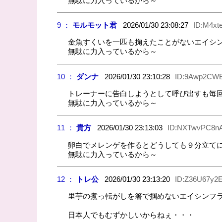
無駄に力入っているから～
9 ：
モルモット君
2026/01/30 23:08:27
ID:M4xt
金魚すくいを一匹も掬えたことがないエイシ
無駄に力入っているから～
10 ：
ダンナ
2026/01/30 23:10:28
ID:9Awp2CW
トレーナーに告白しようとして呼び出すも毎
無駄に力入っているから～
11 ：
貴方
2026/01/30 23:13:03
ID:NXTwvPC8n
卵白でメレンゲを作るとどうしても９分立て
無駄に力入っているから～
12 ：
トレ公
2026/01/30 23:13:20
ID:Z36U67y2
里芋の煮っ転がしを箸で掴めないエイシンフ
日本人でもむずかしいからねぇ・・・