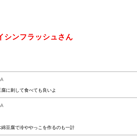
イシンフラッシュさん
nA
豆腐に刺して食べても良いよ
nA
木綿豆腐で冷ややっこを作るのも一計