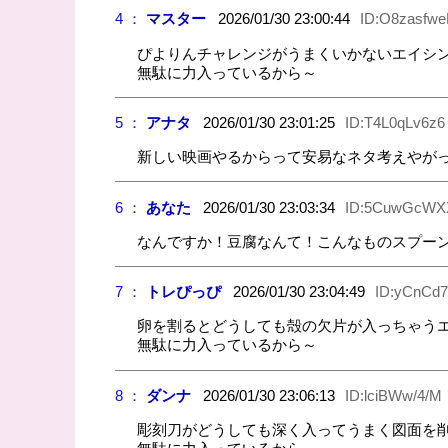
4 ：
マスター
2026/01/30 23:00:44
ID:O8zasfw
ぴよりんチャレンジがうまくいかないエイシ
無駄に力入っているから～
5 ：
アナタ
2026/01/30 23:01:25
ID:T4L0qLv6z6
新しい映画やるからって安易なネタ考えやが
6 ：
あなた
2026/01/30 23:03:34
ID:5CuwGcWX
なんですか！豆腐なんて！こんなものスプー
7 ：
トレぴっぴ
2026/01/30 23:04:49
ID:yCnCd7
卵を割るとどうしても殻の欠片が入っちゃう
無駄に力入っているから～
8 ：
ダンナ
2026/01/30 23:06:13
ID:lciBWw/4/M
彫刻刀がどうしても深く入ってうまく図面を