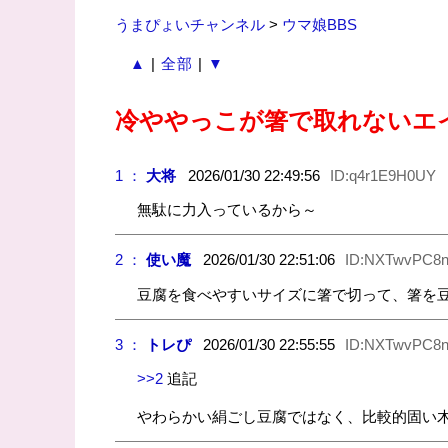
うまぴょいチャンネル
>
ウマ娘BBS
▲
|
全部
|
▼
冷ややっこが箸で取れないエ
1 ：
大将
2026/01/30 22:49:56
ID:q4r1E9H0UY
無駄に力入っているから～
2 ：
使い魔
2026/01/30 22:51:06
ID:NXTwvPC8
豆腐を食べやすいサイズに箸で切って、箸を
3 ：
トレぴ
2026/01/30 22:55:55
ID:NXTwvPC8
>>2
追記
やわらかい絹ごし豆腐ではなく、比較的固い