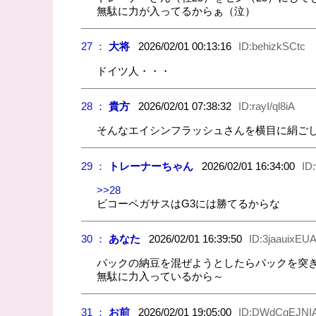
無駄に力が入ってるからぁ（泣）
27 ：
大将
2026/02/01 00:13:16
ID:behizkSCtc
ドイツ人・・・
28 ：
貴方
2026/02/01 07:38:32
ID:rayI/ql8iA
そんなエイシンフラッシュさんを横目に絹ご
29 ：
トレーナーちゃん
2026/02/01 16:34:00
ID
>>28
ビコーペガサスはG3には勝てるからな
30 ：
あなた
2026/02/01 16:39:50
ID:3jaauixEU
パックの納豆を混ぜようとしたらパックを突
無駄に力入っているから～
31 ：
お前
2026/02/01 19:05:00
ID:DWdCgEJNI