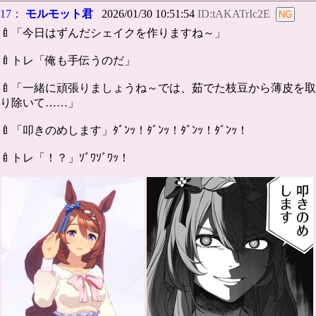
17：
モルモット君
2026/01/30 10:51:54
ID:tAKATrIc2E
🍼「今日はずんだシェイクを作りますね～」
🍼トレ「俺も手伝うのだ」
🍼「一緒に頑張りましょうね～では、茹でた枝豆から薄皮を取
り除いて……」
🍼「叩きのめします」ﾀﾞﾝｯ！ﾀﾞﾝｯ！ﾀﾞﾝｯ！ﾀﾞﾝｯ！
🍼トレ「！？」ｿﾞﾜｿﾞﾜｯ！