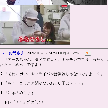
15：
お兄さま
2026/01/28 21:47:49
ID:j3z/3kzW0I
🍼「アースちゃん、ダメですよ～、キッチンで走り回ったりし
たら～ めっ！ですよ？」
🍼「それにボウルやフライパンは楽器じゃないですよ～？」
🍼「もう、言うこと聞かないわるい子は・・・」
🍼「叩きのめします」
🍼トレ「！？」ｿﾞﾜｿﾞﾜｯ！