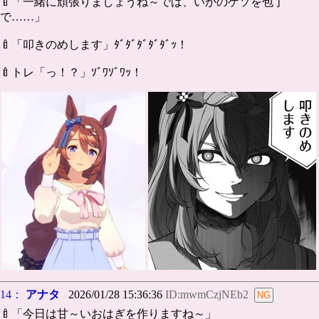
🍼「一緒に頑張りましょうね～では、いかのゲソを包丁
で……」
🍼「叩きのめします」ﾀﾞﾀﾞﾀﾞﾀﾞﾀﾞｯ！
🍼トレ「っ！？」ｿﾞﾜｿﾞﾜｯ！
14：
アナタ
2026/01/28 15:36:36
ID:mwmCzjNEb2
🍼「今日は甘～いおはぎを作りますね～」