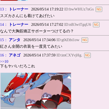
13：
トレーナー
2026/05/14 17:19:22
ID:bwWHUz7nGs
スズカさんにも着けてあげたい
14：
トレーナー
2026/05/14 17:27:02
ID:nB3wtTgqU6
なんで大胸筋矯正サポーターつけてるの？
15：
アンタ
2026/05/14 17:34:06
ID:g0tZtbi1ow
紅さん全開の衣装を一度見てみたい
16：
アネゴ
2026/05/14 17:37:59
ID:imCXYvjHg.
>>10
下もヤバいだろこれ