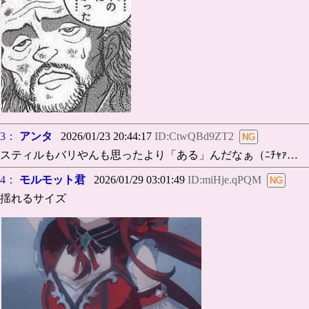
3：
アンタ
2026/01/23 20:44:17
ID:CtwQBd9ZT2
スティルもバリやんも思ったより「ある」んだなぁ（ﾆﾁｬｧ…
4：
モルモット君
2026/01/29 03:01:49
ID:miHje.qPQM
揺れるサイズ