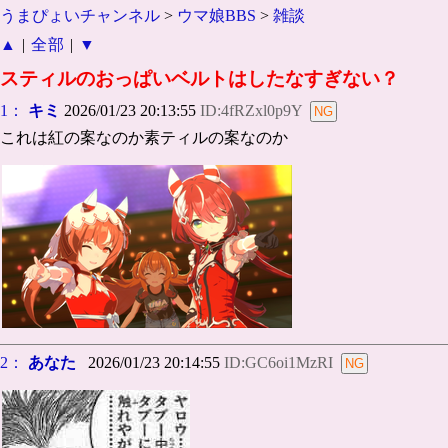
うまぴょいチャンネル
>
ウマ娘BBS
>
雑談
▲
|
全部
|
▼
スティルのおっぱいベルトはしたなすぎない？
1：
キミ
2026/01/23 20:13:55
ID:4fRZxl0p9Y
これは紅の案なのか素ティルの案なのか
2：
あなた
2026/01/23 20:14:55
ID:GC6oi1MzRI