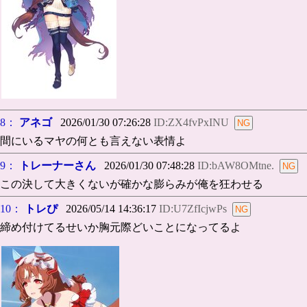
8：
アネゴ
2026/01/30 07:26:28
ID:ZX4fvPxINU
間にいるマヤの何とも言えない表情よ
9：
トレーナーさん
2026/01/30 07:48:28
ID:bAW8OMtne.
この決して大きくないが確かな膨らみが俺を狂わせる
10：
トレぴ
2026/05/14 14:36:17
ID:U7ZfIcjwPs
締め付けてるせいか胸元際どいことになってるよ