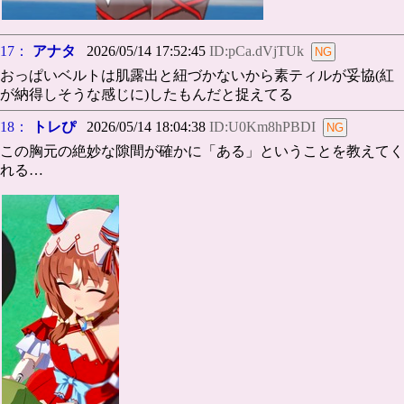
17：
アナタ
2026/05/14 17:52:45
ID:pCa.dVjTUk
おっぱいベルトは肌露出と紐づかないから素ティルが妥協(紅
が納得しそうな感じに)したもんだと捉えてる
18：
トレぴ
2026/05/14 18:04:38
ID:U0Km8hPBDI
この胸元の絶妙な隙間が確かに「ある」ということを教えてく
れる…