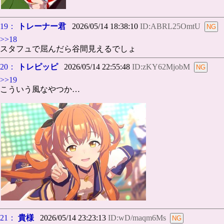
19：
トレーナー君
2026/05/14 18:38:10
ID:ABRL25OmtU
>>18
スタフュで屈んだら谷間見えるでしょ
20：
トレピッピ
2026/05/14 22:55:48
ID:zKY62MjobM
>>19
こういう風なやつか…
21：
貴様
2026/05/14 23:23:13
ID:wD/maqm6Ms