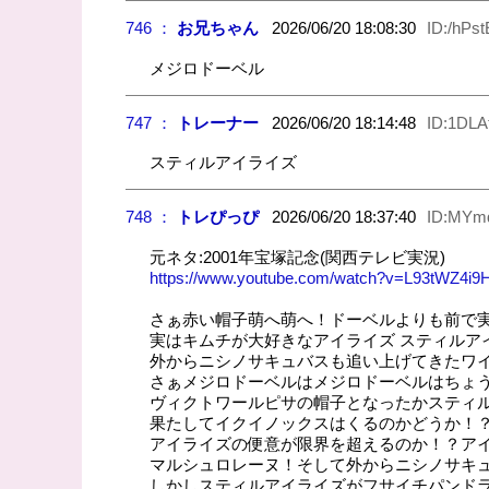
746 ：
お兄ちゃん
2026/06/20 18:08:30
ID:/hPs
メジロドーベル
747 ：
トレーナー
2026/06/20 18:14:48
ID:1DL
スティルアイライズ
748 ：
トレぴっぴ
2026/06/20 18:37:40
ID:MYmq
元ネタ:2001年宝塚記念(関西テレビ実況)
https://www.youtube.com/watch?v=L93tWZ4i9
さぁ赤い帽子萌へ萌へ！ドーベルよりも前で
実はキムチが大好きなアイライズ スティルア
外からニシノサキュバスも追い上げてきたワ
さぁメジロドーベルはメジロドーベルはちょう
ヴィクトワールピサの帽子となったかスティ
果たしてイクイノックスはくるのかどうか！
アイライズの便意が限界を超えるのか！？ア
マルシュロレーヌ！そして外からニシノサキ
しかしスティルアイライズがフサイチパンド