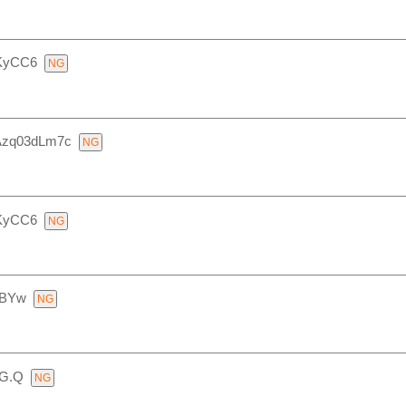
iKyCC6
Azq03dLm7c
iKyCC6
JBYw
G.Q