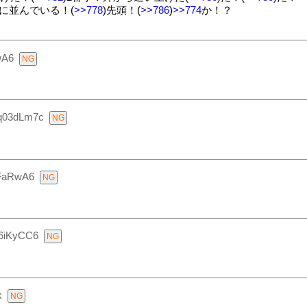
に並んでいる！(
>>778
)先頭！(
>>786
)
>>774
か！？
wA6
q03dLm7c
rFaRwA6
I6iKyCC6
k