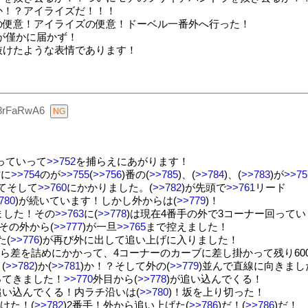
か！？アイライズだ！！！
の便意！アイライズの便意！ドーベル一番外へ行った！
が僅かに届かず！
抜けたような表情であります！
8rFaRwA6
っていって
>>752
を捕らえにあがります！
方に
>>754
のが
>>755
(
>>756
)番の(
>>785
)、(
>>784
)、(
>>783
)が
>>75
てそして
>>760
にかかりました。(
>>782
)が先頭で
>>761
リード
780
)が続いています！しかし外からは(
>>779
)！
ました！その
>>763
に(
>>778
)は現在4番手の外で3コーナー回ってい
その外から(
>>777
)が一旦
>>765
まで控えました！
た(
>>776
)が再び外に出して追い上げに入りました！
から差を詰めにかかって、4コーナーのカーブに差し掛かって残り60
(
>>782
)か(
>>781
)か！？そして外の(
>>779
)並んで直線に向きまし
ってきました！
>>770
外目から(
>>778
)が追い込んでくる！
追い込んでくる！内ラチ沿いは(
>>780
)！坂を上り切った！
抜けた！(
>>782
)2番手！外から追い上げた(
>>786
)だ！(
>>786
)だ！