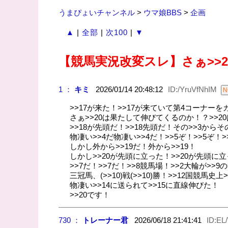
うまぴょいチャンネル
>
ウマ娘BBS
>
企画
▲
|
全部
|
次100
|
▼
【競馬実況改変スレ】さぁ>>
1 ：
キミ
2026/01/14 20:48:12
ID:/YruVfNhIM
>>17が来た！>>17が来ていて第4コーナー
さぁ>>20は果たして伸びてくるのか！？>>
>>18が先頭だ！>>18先頭だ！その>>3からそ
物凄い>>4だ物凄い>>4だ！>>5ぞ！>>5ぞ！>
しかし外から>>19だ！外から>>19！
しかし>>20が先頭に立った！>>20が先頭に
>>7だ！>>7だ！>>8競馬場！>>2大輪が>>
三冠馬、(>>10)戦(>>10)勝！>>12国競馬
物凄い>>14に送られて>>15に直線伸びた！
>>20です！
730 ：
トレーナー君
2026/06/18 21:41:41
ID:EL