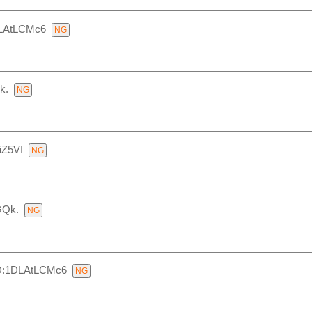
LAtLCMc6
k.
iZ5VI
GQk.
D:1DLAtLCMc6