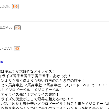
tEGQk.
AtLCMc6
kiZ5VI
HA
実はキムチが大好きなアイライズ！
イライズ番手番番手手番手番手にあがった！
インよりも濃く炎よりも熱い血潮のごとき赤の帽子！
ど２馬身半差 ２馬身半差 ２馬身半差！メジロドーベルは！！！
ル！メジロドーベル！メジロドーベル！
？アイライズ先頭！アイライズ先頭！
イライズの便意がここで限界を超えるのか！？
ュバス！尿意も来た来たメジロドーベル！尿意も来たメジロドーベ
ラを抜き去るか！？ついにモチのフサイチパンドラを抜き去るか！