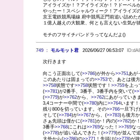
アイライズか！？アイライズか！？ドーベル
やったー！スペシャルウィーク！アイライズ
京王電鉄競馬場線 府中競馬正門前追い詰めた
１億人越えの大観衆、何とも言えない生気が
モチのフサイチパンドラってなんだよ()
749 ：
モルモット君
2026/06/27 06:53:07
ID:dA
次行きます
向こう正面出して(
>>786
)が外から
>>751
あが
このあたりは固まっての
>>753
で、あとは後
>>758
状態です
>>758
状態です！
>>759
を上っ
(
>>781
)が2番手、3番手、3番手内を突いて(
>>
(
>>779
)が
>>762
から、
>>762
にあがっていき
3,4コーナー中間で(
>>780
)内に
>>764
います！
残り800を切っています。その
>>766
一旦下げ
そして(
>>784
)が
>>767
から、(
>>783
)も後方
さぁ先頭は僅かに(
>>781
)か！内の(
>>782
)か！
3番手
>>768
にこれは
>>769
なった！
>>769
な
(
>>778
)が追い込んできた！(
>>779
)が並んで
大外から(
>>786
)の
>>771
！先頭は(
>>778
)が