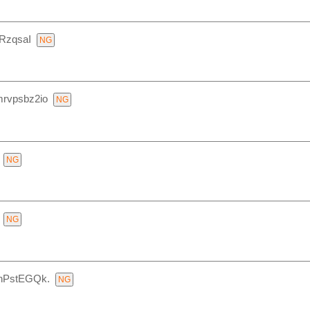
RzqsaI
mrvpsbz2io
/hPstEGQk.