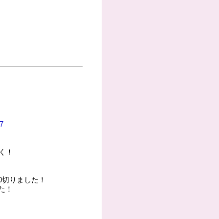
7
く！
0切りました！
た！