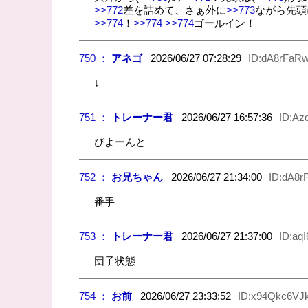
>>772
差を詰めて、さぁ外に
>>773
ながら先頭
>>774
！
>>774
>>774
ゴールイン！
750 ：
アネゴ
2026/06/27 07:28:29
ID:dA8rFaR
↓
751 ：
トレーナー君
2026/06/27 16:57:36
ID:Az
びよーんと
752 ：
お兄ちゃん
2026/06/27 21:34:00
ID:dA8
番手
753 ：
トレーナー君
2026/06/27 21:37:00
ID:aq
団子状態
754 ：
お前
2026/06/27 23:33:52
ID:x94Qkc6VJ