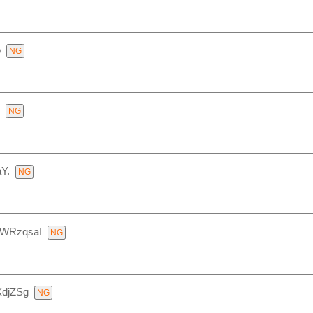
o
Y.
/WRzqsaI
XdjZSg