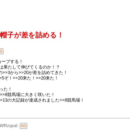
2帽子が差を詰める！
をカーブする！
20は果たして伸びてくるのか！？
の>>3から>>20が差を詰めてきた！
>5ぞ！>>20来た！>>20来た！
立った！
9の>>8競馬場に大きく咲いた！
史上>>13の大記録が達成されました>>8競馬場！
/WRzqsaI