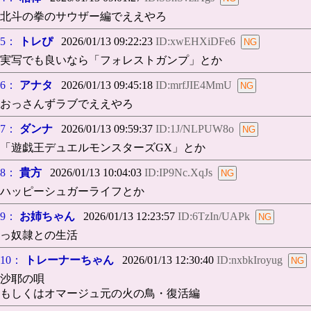
北斗の拳のサウザー編でええやろ
5：
トレぴ
2026/01/13 09:22:23
ID:xwEHXiDFe6
実写でも良いなら「フォレストガンプ」とか
6：
アナタ
2026/01/13 09:45:18
ID:mrfJIE4MmU
おっさんずラブでええやろ
7：
ダンナ
2026/01/13 09:59:37
ID:1J/NLPUW8o
「遊戯王デュエルモンスターズGX」とか
8：
貴方
2026/01/13 10:04:03
ID:IP9Nc.XqJs
ハッピーシュガーライフとか
9：
お姉ちゃん
2026/01/13 12:23:57
ID:6TzIn/UAPk
っ奴隷との生活
10：
トレーナーちゃん
2026/01/13 12:30:40
ID:nxbkIroyug
沙耶の唄
もしくはオマージュ元の火の鳥・復活編