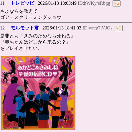
11：
トレピッピ
2026/01/13 13:03:49
ID:hWKy/eRbgg
さよならを教えて
ゴア・スクリーミングショウ
12：
モルモット君
2026/01/13 18:41:03
ID:wrep7tVJOs
是非とも『きみのためなら死ねる』
『赤ちゃんはどこから来るの？』
をプレイさせたい。