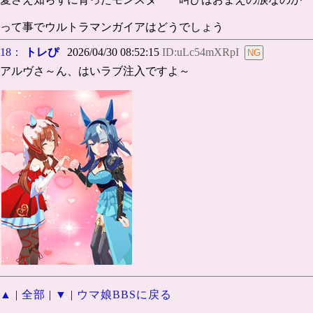
って事でウルトラマンガイアはどうでしょう
18：
トレぴ
2026/04/30 08:52:15
ID:uLc54mXRpI
アルヴさ～ん、はいラブ注入ですよ～
▲
|
全部
|
▼
|
ウマ娘BBSに戻る