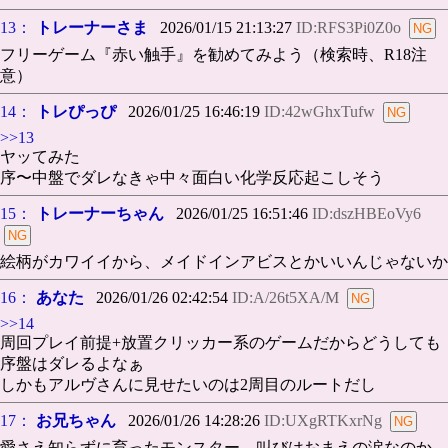
13：
トレーナーさま
2026/01/15 21:13:27
ID:RFS3Pi0Z0o
フリーゲーム『赤い触手』を勧めてみよう（検索時、R18注
意）
14：
トレぴっぴ
2026/01/25 16:46:19
ID:42wGhxTufw
>>13
ヤッてみた
序〜中盤でダレなきゃ中々面白い化学反応起こしそう
15：
トレーナーちゃん
2026/01/25 16:51:46
ID:dszHBEoVy6
絵柄がカワイイから、メイドインアビスとかいいんじゃないか
16：
あなた
2026/01/26 02:42:54
ID:A/26t5XA/M
>>14
周回プレイ前提+放置クリッカー系のゲームだからどうしても
序盤はダレるよなぁ
しかもアルヴさんに見せたいのは2周目のルートだし
17：
お兄ちゃん
2026/01/26 14:28:26
ID:UXgRTKxrNg
愛さえ知らずに育ったモンスター 叫びはおまえの涙なのか