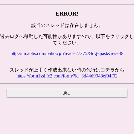
ERROR!
該当のスレッドは存在しません。
過去ログへ移動した可能性がありますので、以下をクリックし
てください。
http://umabbs.com/patio.cgi?read=27375&log=past&res=38
スレッドが上手く作成出来ない時の代行はコチラから
https://form1ssl.fc2.com/form/?id=3d44d9948ef04f92