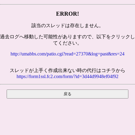
ERROR!
該当のスレッドは存在しません。
過去ログへ移動した可能性がありますので、以下をクリックし
てください。
http://umabbs.com/patio.cgi?read=27370&log=past&res=24
スレッドが上手く作成出来ない時の代行はコチラから
https://form1ssl.fc2.com/form/?id=3d44d9948ef04f92