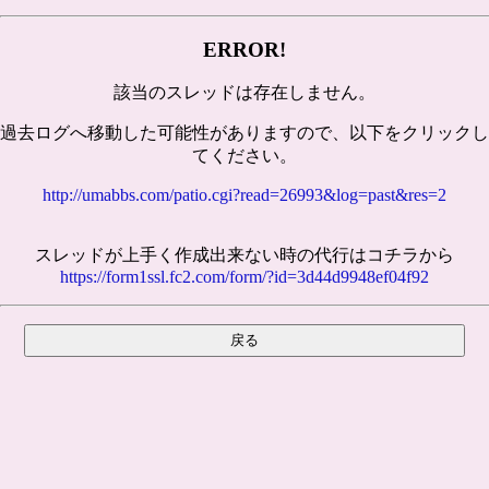
ERROR!
該当のスレッドは存在しません。
過去ログへ移動した可能性がありますので、以下をクリックし
てください。
http://umabbs.com/patio.cgi?read=26993&log=past&res=2
スレッドが上手く作成出来ない時の代行はコチラから
https://form1ssl.fc2.com/form/?id=3d44d9948ef04f92