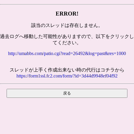
ERROR!
該当のスレッドは存在しません。
過去ログへ移動した可能性がありますので、以下をクリックし
てください。
http://umabbs.com/patio.cgi?read=26492&log=past&res=1000
スレッドが上手く作成出来ない時の代行はコチラから
https://form1ssl.fc2.com/form/?id=3d44d9948ef04f92