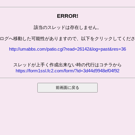
ERROR!
該当のスレッドは存在しません。
ログへ移動した可能性がありますので、以下をクリックしてくだ
http://umabbs.com/patio.cgi?read=26142&log=past&res=36
スレッドが上手く作成出来ない時の代行はコチラから
https://form1ssl.fc2.com/form/?id=3d44d9948ef04f92