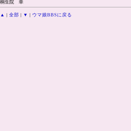
桐生院 幸
▲
|
全部
|
▼
|
ウマ娘BBSに戻る