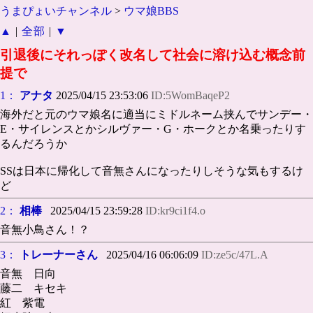
うまぴょいチャンネル
>
ウマ娘BBS
▲
|
全部
|
▼
引退後にそれっぽく改名して社会に溶け込む概念前
提で
1：
アナタ
2025/04/15 23:53:06
ID:5WomBaqeP2
海外だと元のウマ娘名に適当にミドルネーム挟んでサンデー・
E・サイレンスとかシルヴァー・G・ホークとか名乗ったりす
るんだろうか
SSは日本に帰化して音無さんになったりしそうな気もするけ
ど
2：
相棒
2025/04/15 23:59:28
ID:kr9ci1f4.o
音無小鳥さん！？
3：
トレーナーさん
2025/04/16 06:06:09
ID:ze5c/47L.A
音無 日向
藤二 キセキ
紅 紫電