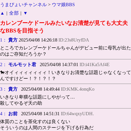
うまぴょいチャンネル
>
ウマ娘BBS
▲
|
全部
|
▼
カレンブーケドールみたいなお清楚が見ても大丈夫
なBBSを目指そう
1：
貴方
2025/04/08 14:26:18
ID:23s8UryfDA
ところでカレンブーケドールちゃんがデビュー前に母乳が出た
のはご存知だろうか？
2：
モルモット君
2025/04/08 14:37:01
ID:i41Ka5Af4E
🐎オイィィィィィィィ！いきなりお清楚な話題じゃなくなって
んですけどー！？！？！？
3：
貴方
2025/04/08 14:49:44
ID:KMK.4onqKo
いきなり卑猥な話題にしやがって…
殺してやるぞ天の助
4：
お前
2025/04/08 14:51:31
ID:64wqxyUDH.
体質のことを茶化すのは良くない
そういうのは人間のステージを下げる行為だ