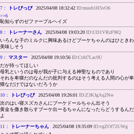
7：
トレぴっぴ
2025/04/08 18:32:42
ID:muob1H5vO6
>>6
恥知らずのゼファープルヘイズ
8：
トレーナーさん
2025/04/08 19:03:20
ID:UD1VRzF9lQ
いろんな子のミルクに興味あるけどブーケちゃんのはひときわ
美味しそう
9：
マスター
2025/04/08 19:10:56
ID:CtJd7Lac9U
だが待ってほしい
母乳というのは母が我が子に与える神聖なものであり
それを卑猥だのなんだの批判するのはそう考える人間の心が卑
猥なだけではないだろうか
10：
トレぴっぴ
2025/04/08 19:26:01
ID:Z3KJgAq2Nw
次のはい寝スズカさんにブーケドールちゃん出そう
黄金を撒き散らすブーケ出ーるちゃんになったらどうするんだ
よ
11：
トレーナーちゃん
2025/04/08 19:35:09
ID:vgZOf72UWg