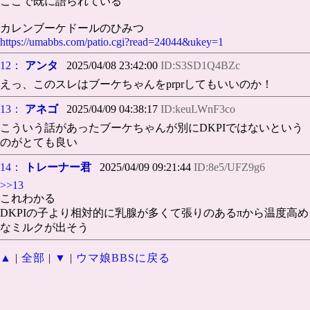
ここで既に語られている
カレンブーケドールのひみつ
https://umabbs.com/patio.cgi?read=24044&ukey=1
12：
アンタ
2025/04/08 23:42:00
ID:S3SD1Q4BZc
えっ、このスレはブーケちゃんをprprしてもいいのか！
13：
アネゴ
2025/04/09 04:38:17
ID:keuLWnF3co
こういう話があったブーケちゃんが別にDKPIではないという
のがとても良い
14：
トレーナー君
2025/04/09 09:21:44
ID:8e5/UFZ9g6
>>13
これわかる
DKPIの子より相対的に乳腺が多くて張りのあるπから温度高め
なミルクが出そう
▲
|
全部
|
▼
|
ウマ娘BBSに戻る