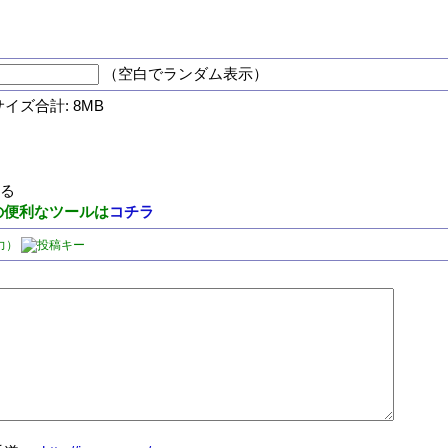
（空白でランダム表示）
サイズ合計: 8MB
する
の便利なツールは
コチラ
力）