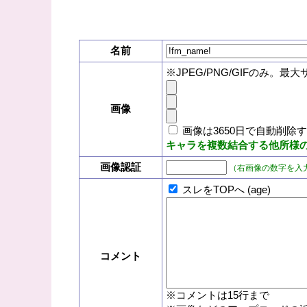
名前
※JPEG/PNG/GIFのみ。最大
画像
画像は3650日で自動削除
キャラを複数結合する他所様
画像認証
（右画像の数字を入
スレをTOPへ (age)
コメント
※コメントは15行まで