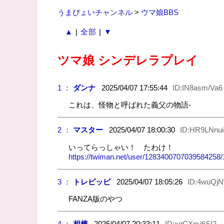
うまぴょいチャンネル
>
ウマ娘BBS
▲
|
全部
|
▼
ツマ娘 シンデレラプレイ
1 ：
ダンナ
2025/04/07 17:55:44
ID:IN8asm/Va6
これは、怪物と呼ばれた義父の物語‐
2 ：
マスター
2025/04/07 18:00:30
ID:HR9LNnui
いってらっしゃい！ たわけ！
https://twiman.net/user/128340070703958425
3 ：
トレピッピ
2025/04/07 18:05:26
ID:4wuQj
FANZA版のやつ
4 ：
相棒
2025/04/07 20:33:11
ID:xqCXm/6SI2