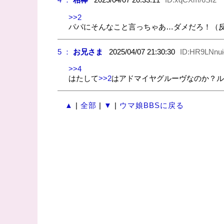
>>2
パパにそんなこと言っちゃあ…ダメだろ！（
5 ：
お兄さま
2025/04/07 21:30:30
ID:HR9LNnui
>>4
はたして
>>2
はアドマイヤグルーヴなのか？
▲
|
全部
|
▼
|
ウマ娘BBSに戻る