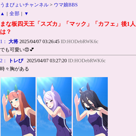
うまぴょいチャンネル
>
ウマ娘BBS
▲
|
全部
|
▼
まな板四天王「スズカ」「マック」「カフェ」後1人
は？
1：
大将
2025/04/07 03:26:45
ID:HODebRWK6c
でも可愛い😍💕
2：
トレぴ
2025/04/07 03:27:20
ID:HODebRWK6c
時々胸がある