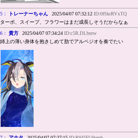
5：
トレーナーちゃん
2025/04/07 07:32:12
ID:0fSkrRVxTQ
ターボ、スイープ、フラワーはまだ成長しそうだからなぁ
6：
貴方
2025/04/07 07:34:24
ID:c5R.DLbnrw
姉上の薄い身体を抱きしめて肋でアルペジオを奏でたい
7：
アナタ
2025/04/07 07:37:15
ID:R9J5FU9qmk