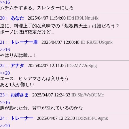
>>16
ムチムチすぎる。スレンダーにしろ
20：
あなた
2025/04/07 11:54:00
ID:HR9LNnui4k
逆に、料理上手的な意味での「俎板四天王」は誰だろう？
ボーノはほぼ確定だけど...
21：
トレーナー君
2025/04/07 12:00:48
ID:R9J5FU9qmk
>>16
やはりAIは敵…！
22：
アナタ
2025/04/07 12:11:06
ID:sMZ72oSgig
>>20
エース、ヒシアマさんは入りそう
あと1人が難しい
23：
お姉さま
2025/04/07 12:24:33
ID:Slp/WsQUMc
>>16
胸が膨れた分、背中が抉れているのかな
24：
トレーナー
2025/04/07 12:25:30
ID:R9J5FU9qmk
>>20