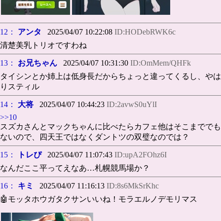
12：
アンタ
2025/04/07 10:22:08
ID:HODebRWK6c
清楚美乳トリオですわね
13：
お兄ちゃん
2025/04/07 10:31:30
ID:OmMem/QHFk
タイシンとか姉上は低身長だからちょっと違ってくるし、やは
りスティル
14：
大将
2025/04/07 10:44:23
ID:2avwS0uYlI
>>10
スズカさんとマックちゃんに比べたらカフェ他はそこまででも
ないので、四天王ではなくダントツの双璧なのでは？
15：
トレぴ
2025/04/07 11:07:43
ID:upA2FOhz6I
なんだここ平ってえなあ…札幌競馬場か？
16：
キミ
2025/04/07 11:16:13
ID:8s6MkSrKhc
🤖モッタホウガタクサンいいね！モラエルノデモリマス