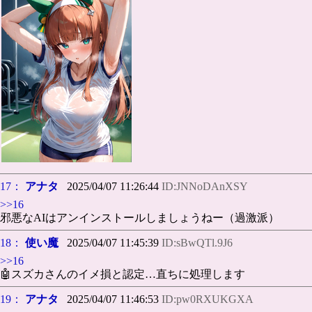
17：
アナタ
2025/04/07 11:26:44
ID:JNNoDAnXSY
>>16
邪悪なAIはアンインストールしましょうねー（過激派）
18：
使い魔
2025/04/07 11:45:39
ID:sBwQTl.9J6
>>16
🤖スズカさんのイメ損と認定…直ちに処理します
19：
アナタ
2025/04/07 11:46:53
ID:pw0RXUKGXA