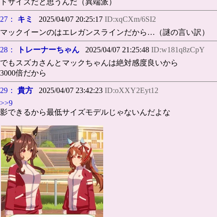
トサイズだと思うんだ（異端派）
27：
キミ
2025/04/07 20:25:17
ID:xqCXm/6SI2
マックイーンのはエレガンスラインだから…（謎の言い訳）
28：
トレーナーちゃん
2025/04/07 21:25:48
ID:w181q8zCpY
でもスズカさんとマックちゃんは絶対感度良いから
3000倍だから
29：
貴方
2025/04/07 23:42:23
ID:oXXY2Eyt12
>>9
影できるから最低サイズモデルじゃないんだよな