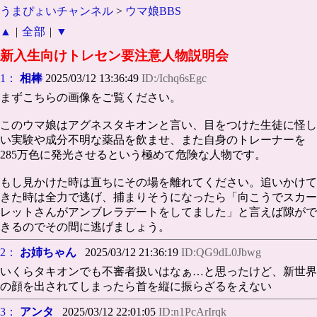
うまぴょいチャンネル
>
ウマ娘BBS
▲
|
全部
|
▼
新入生向けトレセン要注意人物説明会
1：
相棒
2025/03/12 13:36:49
ID:/Ichq6sEgc
まずこちらの画像をご覧ください。
このウマ娘はアグネスタキオンと言い、目をつけた生徒に怪し
い実験や成分不明な薬品を飲ませ、また自身のトレーナーを
285万色に発光させるという極めて危険な人物です。
もし見かけた時は直ちにその場を離れてください。追いかけて
きた時は全力で逃げ、捕まりそうになったら「向こうでスカー
レットさんがアンブレラデートをしてました」と言えば隙がで
きるのでその間に逃げましょう。
2：
お姉ちゃん
2025/03/12 21:36:19
ID:QG9dL0Jbwg
いくらタキオンでも不審者扱いはなぁ…と思ったけど、新世界
の顔を出されてしまったら首を縦に振らざるをえない
3：
アンタ
2025/03/12 22:01:05
ID:n1PcArIrqk