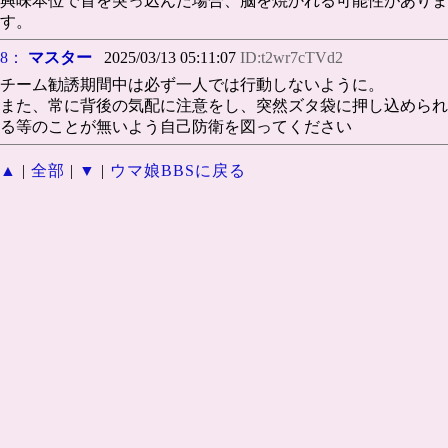
興味本位で首を突っ込んだ場合、脳を焼かれる可能性がありま
す。
8：
マスター
2025/03/13 05:11:07
ID:t2wr7cTVd2
チーム勧誘期間中は必ず一人では行動しないように。
また、常に背後の気配に注意をし、突然ズタ袋に押し込められ
る等のことが無いよう自己防衛を図ってください
▲
|
全部
|
▼
|
ウマ娘BBSに戻る