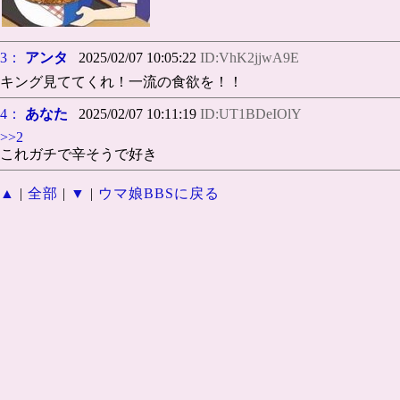
3：
アンタ
2025/02/07 10:05:22
ID:VhK2jjwA9E
キング見ててくれ！一流の食欲を！！
4：
あなた
2025/02/07 10:11:19
ID:UT1BDeIOlY
>>2
これガチで辛そうで好き
▲
|
全部
|
▼
|
ウマ娘BBSに戻る