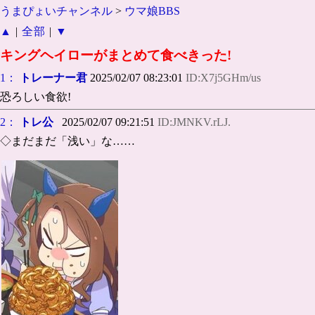
うまぴょいチャンネル
>
ウマ娘BBS
▲
|
全部
|
▼
キングヘイローがまとめて食べきった!
1：
トレーナー君
2025/02/07 08:23:01
ID:X7j5GHm/us
恐ろしい食欲!
2：
トレ公
2025/02/07 09:21:51
ID:JMNKV.rLJ.
◇まだまだ「浅い」な……