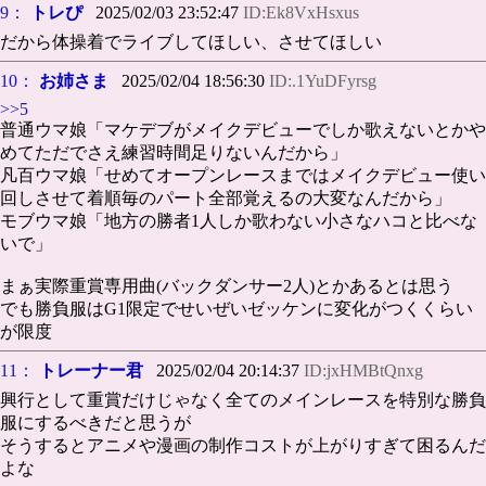
9：
トレぴ
2025/02/03 23:52:47
ID:Ek8VxHsxus
だから体操着でライブしてほしい、させてほしい
10：
お姉さま
2025/02/04 18:56:30
ID:.1YuDFyrsg
>>5
普通ウマ娘「マケデブがメイクデビューでしか歌えないとかや
めてただでさえ練習時間足りないんだから」
凡百ウマ娘「せめてオープンレースまではメイクデビュー使い
回しさせて着順毎のパート全部覚えるの大変なんだから」
モブウマ娘「地方の勝者1人しか歌わない小さなハコと比べな
いで」
まぁ実際重賞専用曲(バックダンサー2人)とかあるとは思う
でも勝負服はG1限定でせいぜいゼッケンに変化がつくくらい
が限度
11：
トレーナー君
2025/02/04 20:14:37
ID:jxHMBtQnxg
興行として重賞だけじゃなく全てのメインレースを特別な勝負
服にするべきだと思うが
そうするとアニメや漫画の制作コストが上がりすぎて困るんだ
よな