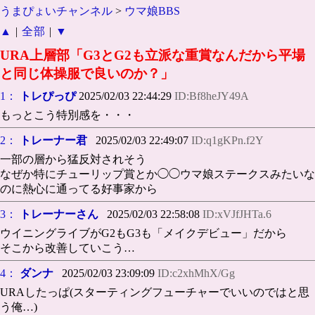
うまぴょいチャンネル
>
ウマ娘BBS
▲
|
全部
|
▼
URA上層部「G3とG2も立派な重賞なんだから平場
と同じ体操服で良いのか？」
1：
トレぴっぴ
2025/02/03 22:44:29
ID:Bf8heJY49A
もっとこう特別感を・・・
2：
トレーナー君
2025/02/03 22:49:07
ID:q1gKPn.f2Y
一部の層から猛反対されそう
なぜか特にチューリップ賞とか◯◯ウマ娘ステークスみたいな
のに熱心に通ってる好事家から
3：
トレーナーさん
2025/02/03 22:58:08
ID:xVJfJHTa.6
ウイニングライブがG2もG3も「メイクデビュー」だから
そこから改善していこう…
4：
ダンナ
2025/02/03 23:09:09
ID:c2xhMhX/Gg
URAしたっぱ(スターティングフューチャーでいいのではと思
う俺…)