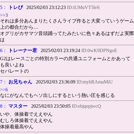
5：
トレぴ
2025/02/03 23:12:23
ID:iUMuVT5b/6
>>3
それは多分あんまりたくさんライブ作ると大変っていうゲーム
上の都合だから…
オグリがカサマツ音頭踊ってたみたいに色々あるはずだよ実際
は
6：
トレーナー君
2025/02/03 23:19:24
ID:0wK9DPNgoE
G2はレースごとの特別カラーの共通ユニフォームとかあって
も良いよね
セパレートの
7：
お兄ちゃん
2025/02/03 23:36:09
ID:myhRAmaMiU
>>6
なにがなんでもヘソ出しにするという熱い圧を感じる
8：
マスター
2025/02/03 23:50:05
ID:ebjqepjwcQ
いや、体操着でええやん
むしろ体操着でええやん
体操着最高やん