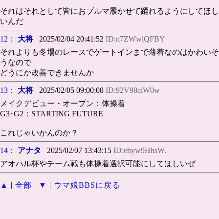
それはそれとして皆におブルマ履かせて踊れるようにしてほし
いんだ
12：
大将
2025/02/04 20:41:52
ID:n7ZWwlQFBY
それよりも冬場のレースでゲートインまで薄着なのはかわいそ
うなので
どうにか改善できませんか
13：
大将
2025/02/05 09:00:08
ID:92V98ciW0w
メイクデビュー・オープン：体操着
G3･G2：STARTING FUTURE
これじゃいかんのか？
14：
アナタ
2025/02/07 13:43:15
ID:ehyw9HhsW.
アオハル杯やチーム戦も体操着選択可能にしてほしいぜ
▲
|
全部
|
▼
|
ウマ娘BBSに戻る