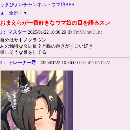
うまぴょいチャンネル
>
ウマ娘BBS
▲
|
全部
|
▼
おまえらが一番好きなウマ娘の目を語るスレ
1：
マスター
2025/01/22 10:30:29
ID:FmYUmvU1hc
自分はサトノクラウン
あの独特なタレ目？と瞳の輝きがすごい好き
優しそうな目をしてる
2：
トレーナー君
2025/01/22 10:36:00
ID:IpPN6Nf5zM