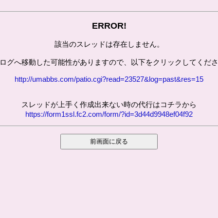
ERROR!
該当のスレッドは存在しません。
ログへ移動した可能性がありますので、以下をクリックしてくだ
http://umabbs.com/patio.cgi?read=23527&log=past&res=15
スレッドが上手く作成出来ない時の代行はコチラから
https://form1ssl.fc2.com/form/?id=3d44d9948ef04f92