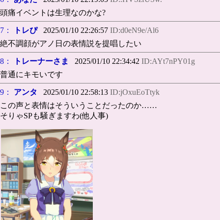
頭痛イベントは生理なのかな?
7：
トレぴ
2025/01/10 22:26:57
ID:d0eN9e/Al6
絶不調顔がアノ日の表情説を提唱したい
8：
トレーナーさま
2025/01/10 22:34:42
ID:AYt7nPY01g
普通にキモいです
9：
アンタ
2025/01/10 22:58:13
ID:jOxuEoTtyk
この声と表情はそういうことだったのか……
そりゃSPも騒ぎますわ(他人事)