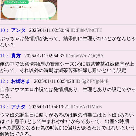
10：
アンタ
2025/01/11 02:50:49
ID:FlhkVbtCTE
ぶっちゃけ発情期があって、結果的に生理がないとかなんじゃ
ない？
11：
貴方
2025/01/11 02:54:37
ID:mwW/oZQQ8A
俺の中では発情期(馬の繁殖シーズン)に滅茶苦茶妊娠確率が上
がって、それ以外の時期は滅茶苦茶妊娠し難いという設定
12：
お姉さま
2025/01/11 03:54:28
ID:5gZFYjpN4E
自作のウマエロ小説では発情期あり、生理もありの設定でやっ
てる。
13：
アナタ
2025/01/11 04:19:21
ID:rfeAr1JMm6
ウマ娘の誕生日に偏りがあるのは他の時期にはヒト娘 (あるい
はヒト息子) として生まれやすいからであって、出産の時期
(その原因となる行為の時期) に偏りがあるわけではないという
解釈はできる。