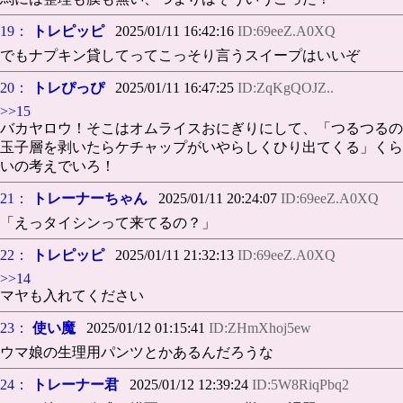
19：
トレピッピ
2025/01/11 16:42:16
ID:69eeZ.A0XQ
でもナプキン貸してってこっそり言うスイープはいいぞ
20：
トレぴっぴ
2025/01/11 16:47:25
ID:ZqKgQOJZ..
>>15
バカヤロウ！そこはオムライスおにぎりにして、「つるつるの
玉子層を剥いたらケチャップがいやらしくひり出てくる」くら
いの考えでいろ！
21：
トレーナーちゃん
2025/01/11 20:24:07
ID:69eeZ.A0XQ
「えっタイシンって来てるの？」
22：
トレピッピ
2025/01/11 21:32:13
ID:69eeZ.A0XQ
>>14
マヤも入れてください
23：
使い魔
2025/01/12 01:15:41
ID:ZHmXhoj5ew
ウマ娘の生理用パンツとかあるんだろうな
24：
トレーナー君
2025/01/12 12:39:24
ID:5W8RiqPbq2