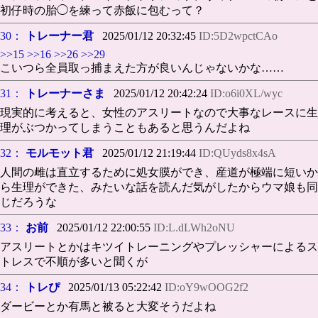
初仔時の胎◯を練って赤飯に包むって？
30：
トレーナー君
2025/01/12 20:32:45
ID:5D2wpctCAo
>>15
>>16
>>26
>>29
こいつら全員取っ捕まえた方が良いんじゃないかな……
31：
トレーナーさま
2025/01/12 20:42:24
ID:o6i0XL/wyc
現実的に考えると、女性のアスリートなので大事なレースに生
理がぶつかってしまうこともあると思うんだよね
32：
モルモット君
2025/01/12 21:19:44
ID:QUyds8x4sA
人間の雌は直立するために処女膜ができ、産道が極端に短いか
ら生理ができた、みたいな話を読んだ気がしたからウマ娘も同
じだろうな
33：
お前
2025/01/12 22:00:55
ID:L.dLWh2oNU
アスリートとかはキツイトレーニングやプレッシャーによるス
トレスで不順が多いと聞くが
34：
トレぴ
2025/01/13 05:22:42
ID:oY9wOOG2f2
ダービーとか有馬と被ると大変そうだよね