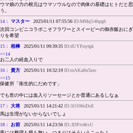
ウマ娘の力の根元はウマソウルなので肉体の基礎はヒトだと思
う。
14：
マスター
2025/01/11 07:55:56
ID:MMq5/4hpg6
次回コンビニコラボこそフラワーとスイーピーの御赤飯おにぎ
りを希望
15：
相棒
2025/01/11 09:39:35
ID:dUYP.nytgk
>>14
お二人の経血入りで
16：
貴方
2025/01/11 10:32:19
ID:mAKa8n5ioo
>>15
保健所「衛生的にだめです」
でも世の中には血入りソーセージとか普通にあるしなぁ
17：
大将
2025/01/11 14:21:42
ID:3l1S96sDzE
馬は生理がないからないでしょ
18：
お前
2025/01/11 14:23:56
ID:.IDP/e4kvU
馬には整理も膜も無い、つまりはそういうこった！