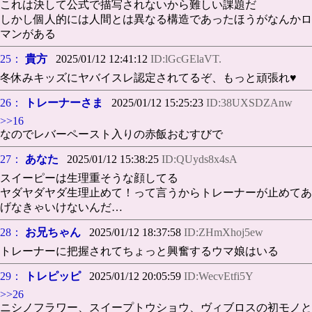
これは決して公式で描写されないから難しい課題だ
しかし個人的には人間とは異なる構造であったほうがなんかロ
マンがある
25：
貴方
2025/01/12 12:41:12
ID:lGcGElaVT.
冬休みキッズにヤバイスレ認定されてるぞ、もっと頑張れ♥️
26：
トレーナーさま
2025/01/12 15:25:23
ID:38UXSDZAnw
>>16
なのでレバーペースト入りの赤飯おむすびで
27：
あなた
2025/01/12 15:38:25
ID:QUyds8x4sA
スイーピーは生理重そうな顔してる
ヤダヤダヤダ生理止めて！って言うからトレーナーが止めてあ
げなきゃいけないんだ…
28：
お兄ちゃん
2025/01/12 18:37:58
ID:ZHmXhoj5ew
トレーナーに把握されてちょっと興奮するウマ娘はいる
29：
トレピッピ
2025/01/12 20:05:59
ID:WecvEtfi5Y
>>26
ニシノフラワー、スイープトウショウ、ヴィブロスの初モノと