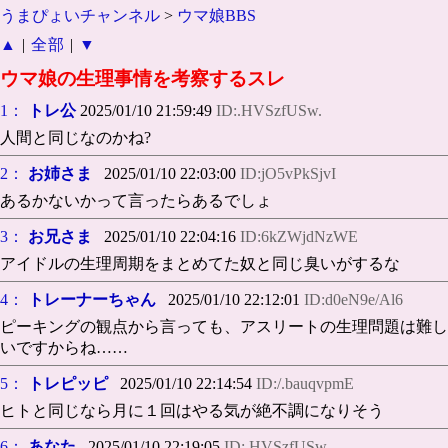
うまぴょいチャンネル
>
ウマ娘BBS
▲
|
全部
|
▼
ウマ娘の生理事情を考察するスレ
1：
トレ公
2025/01/10 21:59:49
ID:.HVSzfUSw.
人間と同じなのかね?
2：
お姉さま
2025/01/10 22:03:00
ID:jO5vPkSjvI
あるかないかって言ったらあるでしょ
3：
お兄さま
2025/01/10 22:04:16
ID:6kZWjdNzWE
アイドルの生理周期をまとめてた奴と同じ臭いがするな
4：
トレーナーちゃん
2025/01/10 22:12:01
ID:d0eN9e/Al6
ピーキングの観点から言っても、アスリートの生理問題は難し
いですからね……
5：
トレピッピ
2025/01/10 22:14:54
ID:/.bauqvpmE
ヒトと同じなら月に１回はやる気が絶不調になりそう
6：
あなた
2025/01/10 22:19:05
ID:.HVSzfUSw.