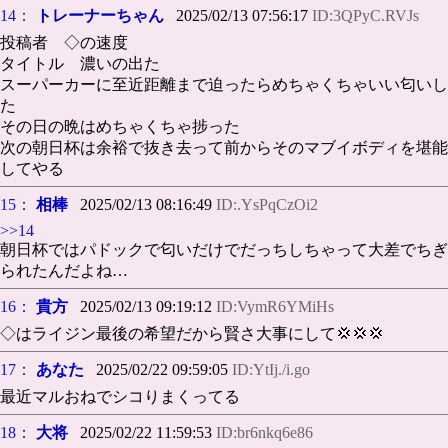
14：
トレーナーちゃん
2025/02/13 07:56:17
ID:3QPyC.RVJs
投稿者 ◇の速度
タイトル 濃いの出た
スーパーカーに至近距離まで迫ったらめちゃくちゃいい匂いし
た
その日の晩はめちゃくちゃ捗った
次の朝日杯は余裕で抜き去って前からそのマブイボディを堪能
してやる
15：
相棒
2025/02/13 08:16:49
ID:.YsPqCzOi2
>>14
朝日杯ではパドックで匂いだけでだっちしちゃって大差でちぎ
られたんだよね…
16：
貴方
2025/02/13 09:19:12
ID:VymR6YMiHs
◇はライジン最後の希望だから賢さ大事にして💢💢💢
17：
あなた
2025/02/22 09:59:05
ID:YtIj./i.go
最近マルおねでシコりまくってる
18：
大将
2025/02/22 11:59:53
ID:br6nkq6e86