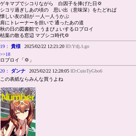
ゲキマブでシコりながら 白因子を捧げた日💢
シコリ過ぎしあの頃の 思い出（意味深）をたどれば
懐しい友の顔が 一人一人うかぶ
肩にトレーナーを担いで 通ったあの道
秋の日の図書館で うまぴょいするロブロイ
枯葉の散る窓辺 マブシコ時代💢
19：
貴様
2025/02/22 12:21:20
ID:YtIj./i.go
>>18
ロブロイ「💢」
20：
ダンナ
2025/02/22 12:28:05
ID:CuioTyGbo6
この表紙ならみんな買うよね