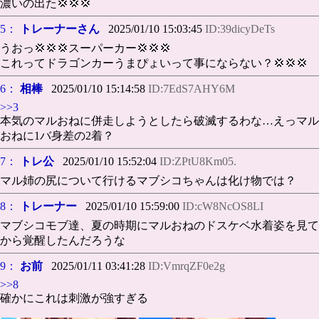
濃いの出た💢💢💢
5：
トレーナーさん
2025/01/10 15:03:45
ID:39dicyDeTs
うおっ💢💢💢スーパーカー💢💢💢
これってドラゴンカーうまぴょいって事にならない？💢💢💢
6：
相棒
2025/01/10 15:14:58
ID:7EdS7AHY6M
>>3
本気のマルおねに併走しようとしたら破滅するわな…えっマル
おねに1バ身差の2着？
7：
トレ公
2025/01/10 15:52:04
ID:ZPtU8Km05.
マル姉の尻について行けるマブシコちゃんは化け物では？
8：
トレーナー
2025/01/10 15:59:00
ID:cW8NcOS8LI
マブシコモブ達、夏の時期にマルおねのドスケベ水着姿を見て
から覚醒したんだろうな
9：
お前
2025/01/11 03:41:28
ID:VmrqZF0e2g
>>8
確かにこれは刺激が強すぎる