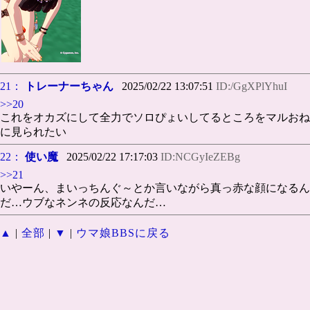
21：
トレーナーちゃん
2025/02/22 13:07:51
ID:/GgXPlYhuI
>>20
これをオカズにして全力でソロぴょいしてるところをマルおね
に見られたい
22：
使い魔
2025/02/22 17:17:03
ID:NCGyIeZEBg
>>21
いやーん、まいっちんぐ～とか言いながら真っ赤な顔になるん
だ…ウブなネンネの反応なんだ…
▲
|
全部
|
▼
|
ウマ娘BBSに戻る