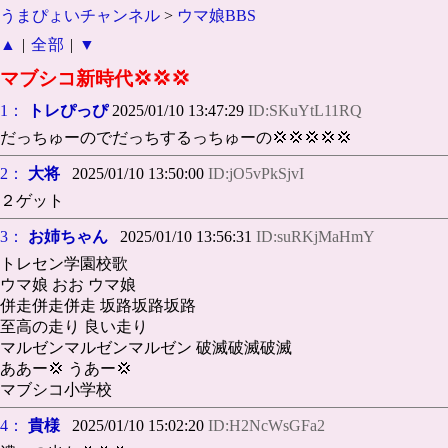
うまぴょいチャンネル
>
ウマ娘BBS
▲
|
全部
|
▼
マブシコ新時代💢💢💢
1：
トレぴっぴ
2025/01/10 13:47:29
ID:SKuYtL11RQ
だっちゅーのでだっちするっちゅーの💢💢💢💢💢
2：
大将
2025/01/10 13:50:00
ID:jO5vPkSjvI
２ゲット
3：
お姉ちゃん
2025/01/10 13:56:31
ID:suRKjMaHmY
トレセン学園校歌
ウマ娘 おお ウマ娘
併走併走併走 坂路坂路坂路
至高の走り 良い走り
マルゼンマルゼンマルゼン 破滅破滅破滅
ああー💢 うあー💢
マブシコ小学校
4：
貴様
2025/01/10 15:02:20
ID:H2NcWsGFa2