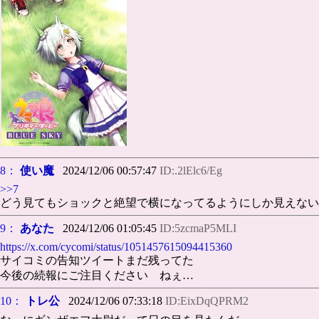
8：
使い魔
2024/12/06 00:57:47
ID:.2lElc6/Eg
>>7
どう見てもショックと絶望で横になってるようにしか見えない
9：
あなた
2024/12/06 01:05:45
ID:5zcmaP5MLI
https://x.com/cycomi/status/1051457615094415360
サイコミの告知ツイートまだ残ってた
今後の続報にご注目ください ねぇ…
10：
トレ公
2024/12/06 07:33:18
ID:EixDqQPRM2