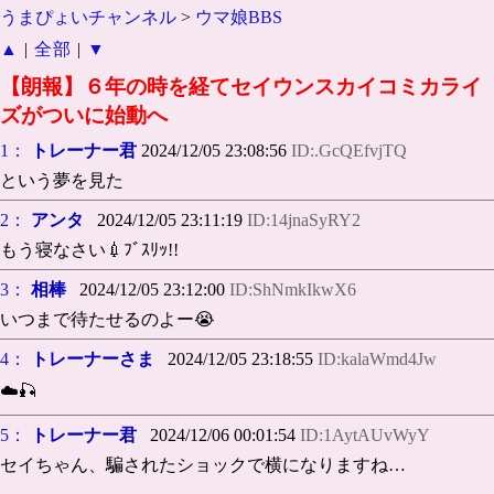
うまぴょいチャンネル
>
ウマ娘BBS
▲
|
全部
|
▼
【朗報】６年の時を経てセイウンスカイコミカライ
ズがついに始動へ
1：
トレーナー君
2024/12/05 23:08:56
ID:.GcQEfvjTQ
という夢を見た
2：
アンタ
2024/12/05 23:11:19
ID:14jnaSyRY2
もう寝なさい💉ﾌﾞｽﾘｯ!!
3：
相棒
2024/12/05 23:12:00
ID:ShNmkIkwX6
いつまで待たせるのよー😭
4：
トレーナーさま
2024/12/05 23:18:55
ID:kalaWmd4Jw
☁️🎣
5：
トレーナー君
2024/12/06 00:01:54
ID:1AytAUvWyY
セイちゃん、騙されたショックで横になりますね…