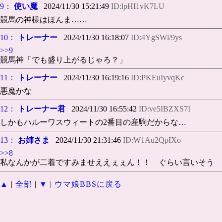
9：
使い魔
2024/11/30 15:21:49
ID:lpHI1vK7LU
競馬の神様はほんま……
10：
トレーナー
2024/11/30 16:18:07
ID:4YgSWl/9ys
>>9
競馬神「でも盛り上がるじゃろ？」
11：
トレーナー
2024/11/30 16:19:16
ID:PKEuIyvqKc
悪魔かな
12：
トレーナー君
2024/11/30 16:55:42
ID:ve5IBZXS7I
しかもハルーワスウィートの2番目の産駒だからな…
13：
お姉さま
2024/11/30 21:31:46
ID:W1Au2QpIXo
>>8
私なんかが二着ですみませええぇぇん！！ ぐらい言いそう
▲
|
全部
|
▼
|
ウマ娘BBSに戻る