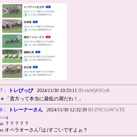
7：
トレぴっぴ
2024/11/30 10:33:11
ID:xkWjfOGy8.
🔹「貴方って本当に最低の屑だわ！」
8：
トレーナーさん
2024/11/30 12:32:39
ID:ZNCGtW7yTE
>>4
ω ？？？？？
ω オペラオーさん｢は｣すごいですよぉ？