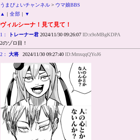
うまぴょいチャンネル
>
ウマ娘BBS
▲
|
全部
|
▼
ヴィルシーナ！見て見て！
1：
トレーナー君
2024/11/30 09:26:07
ID:x9oMBgKDPA
2のゾロ目！
2：
大将
2024/11/30 09:27:40
ID:MmxqqQYoJ6