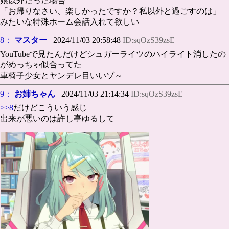
娘以外だった場合
「お帰りなさい、楽しかったですか？私以外と過ごすのは」
みたいな特殊ホーム会話入れて欲しい
8：
マスター
2024/11/03 20:58:48
ID:sqOzS39zsE
YouTubeで見たんだけどシュガーライツのハイライト消したの
がめっちゃ似合ってた
車椅子少女とヤンデレ目いいゾ～
9：
お姉ちゃん
2024/11/03 21:14:34
ID:sqOzS39zsE
>>8
だけどこういう感じ
出来が悪いのは許し亭ゆるして