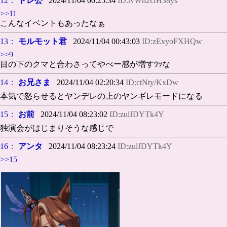
12：
トレ公
2024/11/04 00:25:34
ID:NWn2GH38ys
>>11
こんなイベントもあったなぁ
13：
モルモット君
2024/11/04 00:43:03
ID:zExyoFXHQw
>>9
目の下のクマと合わさってやべー感が増すｳｯな
14：
お兄さま
2024/11/04 02:20:34
ID:ctNty/KxDw
本気で怒らせるとヤンデレの上のヤンギレモードになる
15：
お前
2024/11/04 08:23:02
ID:zulJDYTk4Y
独演会がはじまりそうな感じで
16：
アンタ
2024/11/04 08:23:24
ID:zulJDYTk4Y
>>15