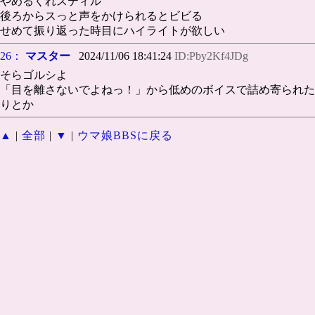
やめるくれスティル
後ろからスっと声をかけられるとビビる
せめて振り返った時目にハイライトが欲しい
26：
マスター
2024/11/06 18:41:24
ID:Pby2Kf4JDg
そらゴルシよ
「目を離さないでよねっ！」から低めのボイスで詰め寄られた
りとか
▲
|
全部
|
▼
|
ウマ娘BBSに戻る