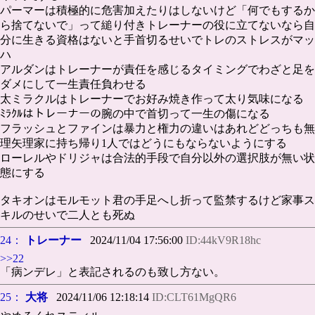
パーマーは積極的に危害加えたりはしないけど「何でもするか
ら捨てないで」って縋り付きトレーナーの役に立てないなら自
分に生きる資格はないと手首切るせいでトレのストレスがマッ
ハ
アルダンはトレーナーが責任を感じるタイミングでわざと足を
ダメにして一生責任負わせる
太ミラクルはトレーナーでお好み焼き作って太り気味になる
ﾐﾗｸﾙはトレーナーの腕の中で首切って一生の傷になる
フラッシュとファインは暴力と権力の違いはあれどどっちも無
理矢理家に持ち帰り1人ではどうにもならないようにする
ローレルやドリジャは合法的手段で自分以外の選択肢が無い状
態にする
タキオンはモルモット君の手足へし折って監禁するけど家事ス
キルのせいで二人とも死ぬ
24：
トレーナー
2024/11/04 17:56:00
ID:44kV9R18hc
>>22
「病ンデレ」と表記されるのも致し方ない。
25：
大将
2024/11/06 12:18:14
ID:CLT61MgQR6