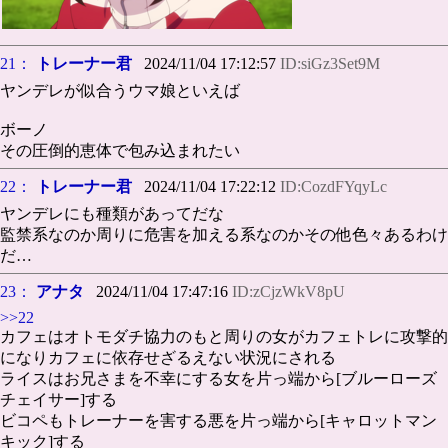
21：
トレーナー君
2024/11/04 17:12:57
ID:siGz3Set9M
ヤンデレが似合うウマ娘といえば
ボーノ
その圧倒的恵体で包み込まれたい
22：
トレーナー君
2024/11/04 17:22:12
ID:CozdFYqyLc
ヤンデレにも種類があってだな
監禁系なのか周りに危害を加える系なのかその他色々あるわけ
だ…
23：
アナタ
2024/11/04 17:47:16
ID:zCjzWkV8pU
>>22
カフェはオトモダチ協力のもと周りの女がカフェトレに攻撃的
になりカフェに依存せざるえない状況にされる
ライスはお兄さまを不幸にする女を片っ端から[ブルーローズ
チェイサー]する
ビコペもトレーナーを害する悪を片っ端から[キャロットマン
キック]する