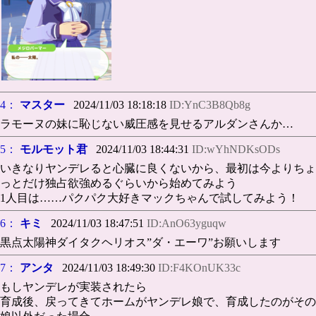
4：
マスター
2024/11/03 18:18:18
ID:YnC3B8Qb8g
ラモーヌの妹に恥じない威圧感を見せるアルダンさんか…
5：
モルモット君
2024/11/03 18:44:31
ID:wYhNDKsODs
いきなりヤンデレると心臓に良くないから、最初は今よりちょ
っとだけ独占欲強めるぐらいから始めてみよう
1人目は……パクパク大好きマックちゃんで試してみよう！
6：
キミ
2024/11/03 18:47:51
ID:AnO63yguqw
黒点太陽神ダイタクヘリオス”ダ・エーワ”お願いします
7：
アンタ
2024/11/03 18:49:30
ID:F4KOnUK33c
もしヤンデレが実装されたら
育成後、戻ってきてホームがヤンデレ娘で、育成したのがその