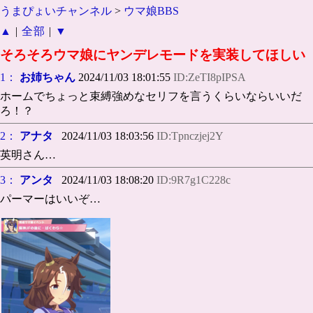
うまぴょいチャンネル
>
ウマ娘BBS
▲
|
全部
|
▼
そろそろウマ娘にヤンデレモードを実装してほしい
1：
お姉ちゃん
2024/11/03 18:01:55
ID:ZeTI8pIPSA
ホームでちょっと束縛強めなセリフを言うくらいならいいだ
ろ！？
2：
アナタ
2024/11/03 18:03:56
ID:Tpnczjej2Y
英明さん…
3：
アンタ
2024/11/03 18:08:20
ID:9R7g1C228c
パーマーはいいぞ…