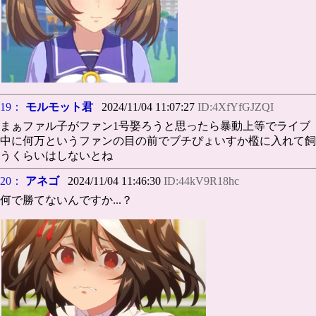
19：
モルモット君
2024/11/04 11:07:27
ID:4XfYfGJZQI
まぁファル子がファン1号娶ろうと思ったら暴動上等でライブ
中に何万というファンの目の前でブチぴょいすか檻に入れて飼
うくらいはしないとね
20：
アネゴ
2024/11/04 11:46:30
ID:44kV9R18hc
何で勝てないんですか...？