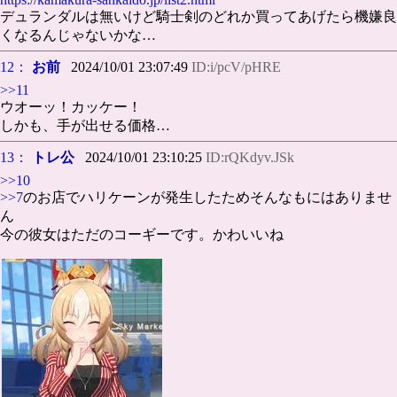
デュランダルは無いけど騎士剣のどれか買ってあげたら機嫌良
くなるんじゃないかな…
12：
お前
2024/10/01 23:07:49
ID:i/pcV/pHRE
>>11
ウオーッ！カッケー！
しかも、手が出せる価格…
13：
トレ公
2024/10/01 23:10:25
ID:rQKdyv.JSk
>>10
>>7
のお店でハリケーンが発生したためそんなもにはありませ
ん
今の彼女はただのコーギーです。かわいいね