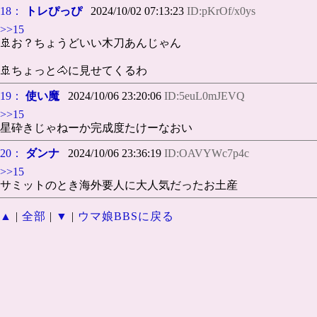
18：
トレぴっぴ
2024/10/02 07:13:23
ID:pKrOf/x0ys
>>15
🚢お？ちょうどいい木刀あんじゃん
🚢ちょっと🐴に見せてくるわ
19：
使い魔
2024/10/06 23:20:06
ID:5euL0mJEVQ
>>15
星砕きじゃねーか完成度たけーなおい
20：
ダンナ
2024/10/06 23:36:19
ID:OAVYWc7p4c
>>15
サミットのとき海外要人に大人気だったお土産
▲
|
全部
|
▼
|
ウマ娘BBSに戻る