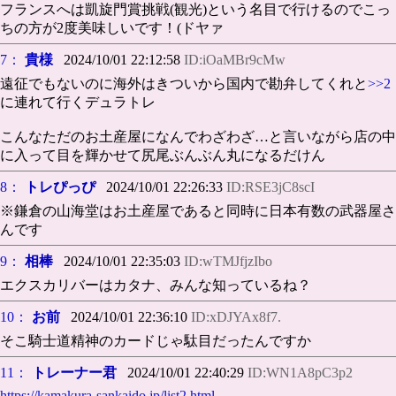
フランスへは凱旋門賞挑戦(観光)という名目で行けるのでこっ
ちの方が2度美味しいです！(ドヤァ
7：
貴様
2024/10/01 22:12:58
ID:iOaMBr9cMw
遠征でもないのに海外はきついから国内で勘弁してくれと
>>2
に連れて行くデュラトレ
こんなただのお土産屋になんでわざわざ…と言いながら店の中
に入って目を輝かせて尻尾ぶんぶん丸になるだけん
8：
トレぴっぴ
2024/10/01 22:26:33
ID:RSE3jC8scI
※鎌倉の山海堂はお土産屋であると同時に日本有数の武器屋さ
んです
9：
相棒
2024/10/01 22:35:03
ID:wTMJfjzIbo
エクスカリバーはカタナ、みんな知っているね？
10：
お前
2024/10/01 22:36:10
ID:xDJYAx8f7.
そこ騎士道精神のカードじゃ駄目だったんですか
11：
トレーナー君
2024/10/01 22:40:29
ID:WN1A8pC3p2
https://kamakura-sankaido.jp/list2.html