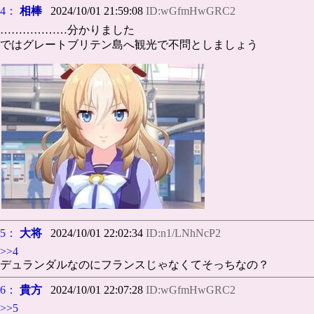
4：
相棒
2024/10/01 21:59:08
ID:wGfmHwGRC2
………………分かりました
ではグレートブリテン島へ観光で不問としましょう
5：
大将
2024/10/01 22:02:34
ID:n1/LNhNcP2
>>4
デュランダルなのにフランスじゃなくてそっちなの？
6：
貴方
2024/10/01 22:07:28
ID:wGfmHwGRC2
>>5