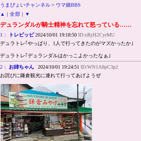
うまぴょいチャンネル
>
ウマ娘BBS
▲
|
全部
|
▼
デュランダルが騎士精神を忘れて怒っている……
1：
トレピッピ
2024/10/01 19:18:50
ID:xRyH2CyrMU
デュラトレ｢やっぱり、1人で行ってきたのがマズかったか｣
デュラトレ｢デュランダルはかっこよかったなぁ｣
2：
お姉ちゃん
2024/10/01 19:24:51
ID:WN1A8pC3p2
お詫びに鎌倉観光に連れて行ってあげようぜ