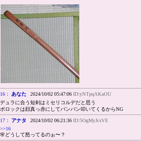
16：
あなた
2024/10/02 05:47:06
ID:yNTpqAKaOU
デュラに合う短剣はミセリコルデだと思う
ボロックは顔真っ赤にしてバンバン叩いてくるからNG
17：
アナタ
2024/10/02 06:21:36
ID:5OgMyJcsVE
>>16
🌸どうして怒ってるのぉ〜？