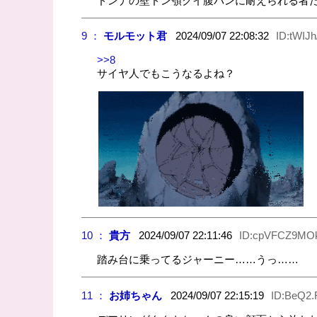
ドンナの壁ドン顎クイ腹パンに耐えられる者
9 ：
モルモット君
2024/09/07 22:08:32
ID:tWIJh
>>8
サイヤ人でもこうなるよね？
10 ：
貴方
2024/09/07 22:11:46
ID:cpVFCZ9MO
踏み台に乗ってるジャーニー……うっ……
11 ：
お姉ちゃん
2024/09/07 22:15:19
ID:BeQ2