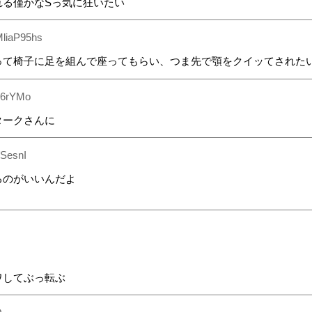
れる僅かなSっ気に狂いたい
MliaP95hs
って椅子に足を組んで座ってもらい、つま先で顎をクイッてされた
h6rYMo
タークさんに
/SesnI
るのがいいんだよ
ワしてぶっ転ぶ