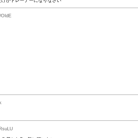
だけがトレーナーになりなさい
/OIdE
k
.RsuLU