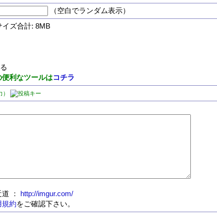
（空白でランダム表示）
サイズ合計: 8MB
する
の便利なツールは
コチラ
力）
道 ：
http://imgur.com/
用規約
をご確認下さい。