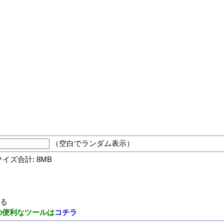
（空白でランダム表示）
サイズ合計: 8MB
する
の便利なツールは
コチラ