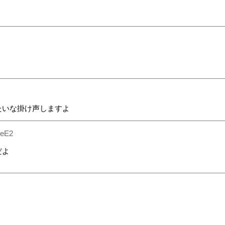
たいな掛け声しますよ
beE2
だよ