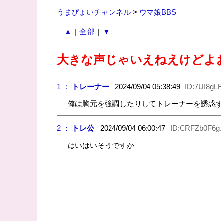
うまぴょいチャンネル
>
ウマ娘BBS
▲
|
全部
|
▼
大きな声じゃいえねえけどよ
1 ：
トレーナー
2024/09/04 05:38:49
ID:7UI8gL
俺は胸元を強調したりしてトレーナーを誘惑
2 ：
トレ公
2024/09/04 06:00:47
ID:CRFZb0F6g
はいはいそうですか