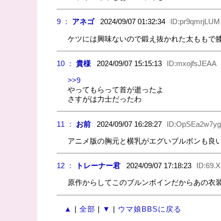
9 ：
アネゴ
2024/09/07 01:32:34
ID:pr9qmrjLUM
ケツには興味ないので鍛え抜かれた太ももで
10 ：
貴様
2024/09/07 15:15:13
ID:mxojfsJEAA
>>9
やってもらって首が逝ったよ
さすがは力士だったわ
11 ：
お前
2024/09/07 16:28:27
ID:OpSEa2w7yg
アニメ版の胸元と横乳がエグいブルボンも良
12 ：
トレーナー君
2024/09/07 17:18:23
ID:69.X
原作からしてこのブルンボインだからあの衣
▲
|
全部
|
▼
|
ウマ娘BBSに戻る