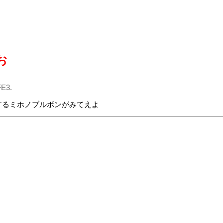
お
FE3.
するミホノブルボンがみてえよ
.