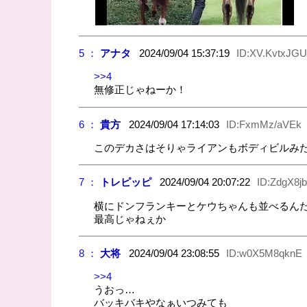
5 ：
アナタ
2024/09/04 15:37:19
ID:XV.KvtxJGU
>>4
無修正じゃねーか！
6 ：
貴方
2024/09/04 17:14:03
ID:FxmMz/aVEk
このデカさはそりゃライアンもボディビルみ
7 ：
トレピッピ
2024/09/04 20:07:22
ID:ZdgX8j
横にドンフランキーとケウちゃんも並べるん
最高じゃねぇか
8 ：
大将
2024/09/04 23:08:55
ID:w0X5M8qknE
>>4
うおっ…
バッキバキやなぁいつみても