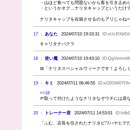
・山ほど食べても問題ないから客を引き止め
・というかオグ…ナリタキャップというだけ
ナリタキャップを在籍させるのもアリじゃね
17 ：
あなた
2024/07/10 19:33:31
ID:xUcRXb5V
キャリタナバクラ
18 ：
使い魔
2024/07/10 19:43:10
ID:QgVomm
📅「ナリタスペシャルウィークです！よろし
19 ：
キミ
2024/07/11 06:46:55
ID:xO0OM07Oh
>>18
🌱‬取って付けたようなナリタなぞウチには
20 ：
トレーナー君
2024/07/11 14:53:01
ID:h4b
「ふむ、店長を任されたナリタビワハヤヒデ