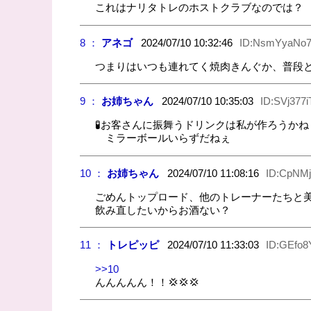
これはナリタトレのホストクラブなのでは？
8 ：
アネゴ
2024/07/10 10:32:46
ID:NsmYyaNo7
つまりはいつも連れてく焼肉きんぐか、普段
9 ：
お姉ちゃん
2024/07/10 10:35:03
ID:SVj377i
🧪お客さんに振舞うドリンクは私が作ろうかね
ミラーボールいらずだねぇ
10 ：
お姉ちゃん
2024/07/10 11:08:16
ID:CpNM
ごめんトップロード、他のトレーナーたちと
飲み直したいからお酒ない？
11 ：
トレピッピ
2024/07/10 11:33:03
ID:GEfo
>>10
んんんんん！！💢💢💢