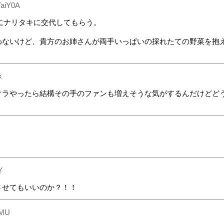
YaiY0A
にナリタキに交代してもらう。
わないけど、貴方のお姉さんが両手いっぱいの採れたての野菜を抱
k
クラやったら結構その手のファンも増えそうな気がするんだけどど
Y
させてもいいのか？！！
HMU