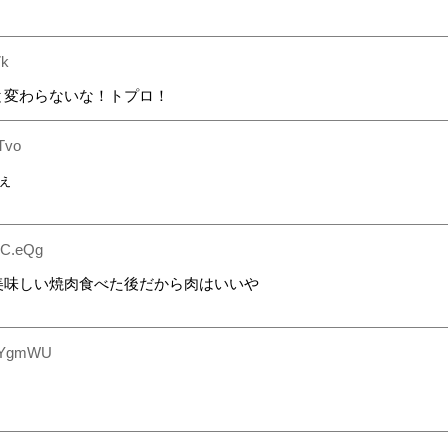
k
と変わらないな！トプロ！
Tvo
ぇ
jC.eQg
美味しい焼肉食べた後だから肉はいいや
8YgmWU