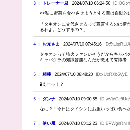
3 ：
トレーナー君
2024/07/10 06:24:56
ID:l0Gb
>>私に野菜を食べさせようとする輩は自動的
「タキオンに交代させるって宣言するのは構
るわよ。どうするの？」
4 ：
お兄さま
2024/07/10 07:45:16
ID:5tLitpRLU
タキオンって強火ファンいそうだからキャバ
キャバクラの知識皆無なんだが教えて有識者
5 ：
相棒
2024/07/10 08:48:29
ID:xUcRXb5VyE
🧪えーっ！？
6 ：
ダンナ
2024/07/10 09:00:55
ID:wVtdCe9Ug
なに？！今日はタイシンにお腹いっぱい食べ
7 ：
使い魔
2024/07/10 09:12:23
ID:BPWgnRh