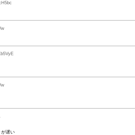
cH5bc
/w
。
Xb5VyE
う
/w
A
りが遅い