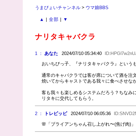
うまぴょいチャンネル
>
ウマ娘BBS
▲
|
全部
|
▼
ナリタキャバクラ
1 ：
あなた
2024/07/10 05:34:40
ID:HPGl7w2nU
おいちびっ子、『ナリタキャバクラ』という
通常のキャバクラでは客が席について酒を注
焼いてからキャストである我々に食べさせな
客も我々も楽しめるシステムだろう？ちなみ
リタキに交代してもらう。
2 ：
トレピッピ
2024/07/10 06:05:36
ID:SNVD2
🌸「ブライアンちゃん召し上がれ〜(焦げ肉)」