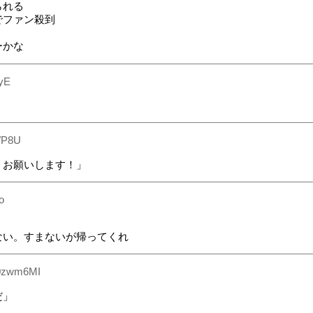
られる
でファン殺到
ーかな
yE
WP8U
くお願いします！」
o
居ない。すまないが帰ってくれ
0zwm6MI
だ」