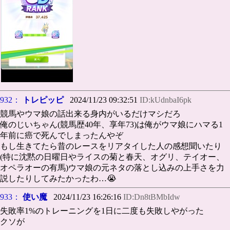
932：
トレピッピ
2024/11/23 09:32:51
ID:kUdnbaI6pk
競馬やウマ娘の話出来る身内がいるだけマシだろ
俺のじいちゃん(競馬歴40年、享年73)は俺がウマ娘にハマる1
年前に癌で死んでしまったんやぞ
もし生きてたら昔のレースをリアタイした人の感想聞いたり
(特に沈黙の日曜日やライスの菊と春天、オグリ、テイオー、
オペラオーの有馬)ウマ娘の元ネタの落とし込みの上手さを力
説したりしてみたかったわ…😭
933：
使い魔
2024/11/23 16:26:16
ID:Dn8tBMbIdw
失敗率1%のトレーニングを1日に二度も失敗しやがった
クソが