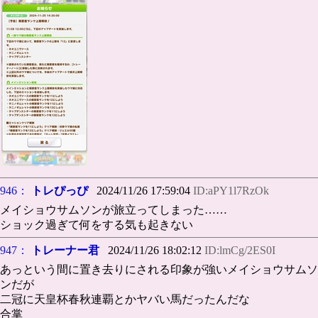
946：
トレぴっぴ
2024/11/26 17:59:04
ID:aPY1l7RzOk
メイショウサムソンが旅立ってしまった……
ショック過ぎて何をする気も起きない
947：
トレーナー君
2024/11/26 18:02:12
ID:lmCg/2ES0I
あっという間に置き去りにされる印象が強いメイショウサムソ
ンだが
二冠に天皇杯春秋連覇とかヤバい馬だったんだな
合掌