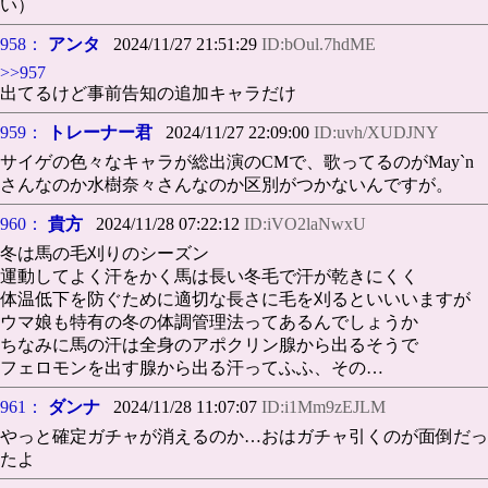
い）
958：
アンタ
2024/11/27 21:51:29
ID:bOul.7hdME
>>957
出てるけど事前告知の追加キャラだけ
959：
トレーナー君
2024/11/27 22:09:00
ID:uvh/XUDJNY
サイゲの色々なキャラが総出演のCMで、歌ってるのがMay`n
さんなのか水樹奈々さんなのか区別がつかないんですが。
960：
貴方
2024/11/28 07:22:12
ID:iVO2laNwxU
冬は馬の毛刈りのシーズン
運動してよく汗をかく馬は長い冬毛で汗が乾きにくく
体温低下を防ぐために適切な長さに毛を刈るといいいますが
ウマ娘も特有の冬の体調管理法ってあるんでしょうか
ちなみに馬の汗は全身のアポクリン腺から出るそうで
フェロモンを出す腺から出る汗ってふふ、その…
961：
ダンナ
2024/11/28 11:07:07
ID:i1Mm9zEJLM
やっと確定ガチャが消えるのか…おはガチャ引くのが面倒だっ
たよ