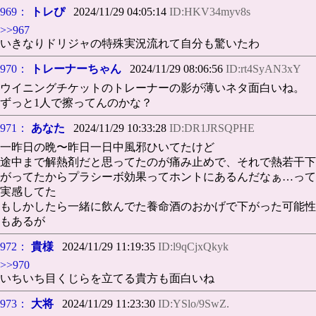
969：
トレぴ
2024/11/29 04:05:14
ID:HKV34myv8s
>>967
いきなりドリジャの特殊実況流れて自分も驚いたわ
970：
トレーナーちゃん
2024/11/29 08:06:56
ID:rt4SyAN3xY
ウイニングチケットのトレーナーの影が薄いネタ面白いね。
ずっと1人で擦ってんのかな？
971：
あなた
2024/11/29 10:33:28
ID:DR1JRSQPHE
一昨日の晩〜昨日一日中風邪ひいてたけど
途中まで解熱剤だと思ってたのが痛み止めで、それで熱若干下
がってたからプラシーボ効果ってホントにあるんだなぁ…って
実感してた
もしかしたら一緒に飲んでた養命酒のおかげで下がった可能性
もあるが
972：
貴様
2024/11/29 11:19:35
ID:l9qCjxQkyk
>>970
いちいち目くじらを立てる貴方も面白いね
973：
大将
2024/11/29 11:23:30
ID:YSlo/9SwZ.