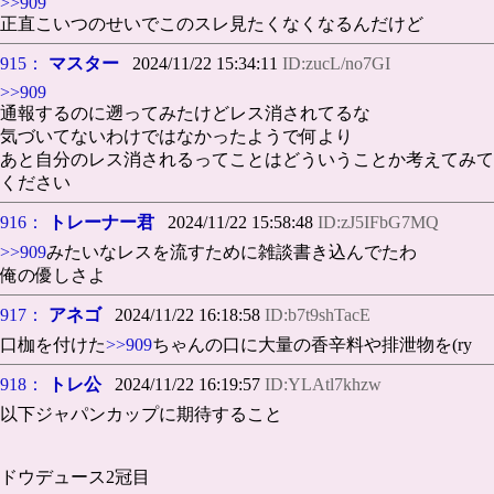
>>909
正直こいつのせいでこのスレ見たくなくなるんだけど
915：
マスター
2024/11/22 15:34:11
ID:zucL/no7GI
>>909
通報するのに遡ってみたけどレス消されてるな
気づいてないわけではなかったようで何より
あと自分のレス消されるってことはどういうことか考えてみて
ください
916：
トレーナー君
2024/11/22 15:58:48
ID:zJ5IFbG7MQ
>>909
みたいなレスを流すために雑談書き込んでたわ
俺の優しさよ
917：
アネゴ
2024/11/22 16:18:58
ID:b7t9shTacE
口枷を付けた
>>909
ちゃんの口に大量の香辛料や排泄物を(ry
918：
トレ公
2024/11/22 16:19:57
ID:YLAtl7khzw
以下ジャパンカップに期待すること
ドウデュース2冠目