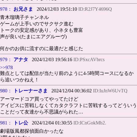
978：
お兄さま
2024/12/03 19:51:10
ID:R2J7Y4696Q
青木瑠璃子チャンネル
ゲームが上手いのでサクサク進む
トークの安定感があり、小ネタも豊富
声が良い(たまにエアグルーヴ)
何かのお供に流すのに最適だと感じた
979：
アナタ
2024/12/03 19:56:16
ID:PSxcAVbrcs
>>978
難点としては配信が当たり前のように4-5時間コースになるか
ら追いつかねえ！
980：
トレーナーさま
2024/12/04 00:36:02
ID:IuJnW6UvTQ
アーマードコア買ってやってたけど
アイビスに苦戦しなくてカタクラフトに苦戦するってどういう
ことだって友達から不思議がられた…
981：
トレ公
2024/12/04 01:30:55
ID:ICnGokMb2.
劇場版風都探偵面白かったな