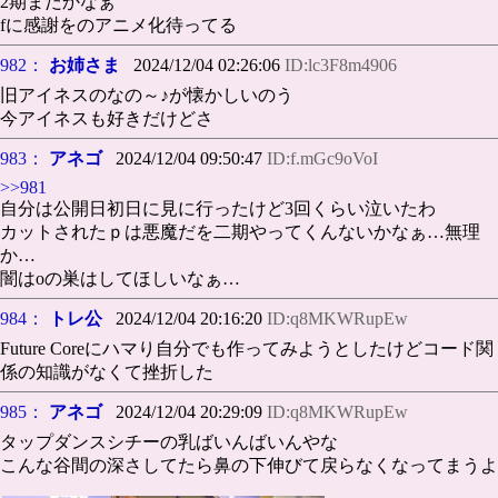
2期まだかなぁ
fに感謝をのアニメ化待ってる
982：
お姉さま
2024/12/04 02:26:06
ID:lc3F8m4906
旧アイネスのなの～♪が懐かしいのう
今アイネスも好きだけどさ
983：
アネゴ
2024/12/04 09:50:47
ID:f.mGc9oVoI
>>981
自分は公開日初日に見に行ったけど3回くらい泣いたわ
カットされたｐは悪魔だを二期やってくんないかなぁ…無理
か…
闇はоの巣はしてほしいなぁ…
984：
トレ公
2024/12/04 20:16:20
ID:q8MKWRupEw
Future Coreにハマり自分でも作ってみようとしたけどコード関
係の知識がなくて挫折した
985：
アネゴ
2024/12/04 20:29:09
ID:q8MKWRupEw
タップダンスシチーの乳ばいんばいんやな
こんな谷間の深さしてたら鼻の下伸びて戻らなくなってまうよ