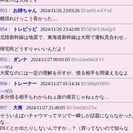
953：
お姉ちゃん
2024/11/26 23:03:26
ID:lsfSLwEVxE
横揺れけっこう長かった…
954：
トレピッピ
2024/11/26 23:42:00
ID:5EW/LHoQpY
北陸新幹線は地震で、東海道新幹線は大雨で運転見合わせ...
帰宅民どうすりゃいいんだよ！
955：
ダンナ
2024/11/27 00:01:05
ID:e24m0k6XVI
>>954
大変なのには一定の理解を示すが、憤る相手を間違えるなよ
956：
トレーナー
2024/11/27 01:14:34
ID:560p93JPiU
>>955
多分憤る相手もわからねぇ故の発言じゃねぇかな…
957：
大将
2024/11/27 21:49:05
ID:TehQit1Z5w
そういえばハチャウマってマジで一瞬しか話題にならなかった
な…
DLCとか出たりしないんですか…？（買ってないので知らな