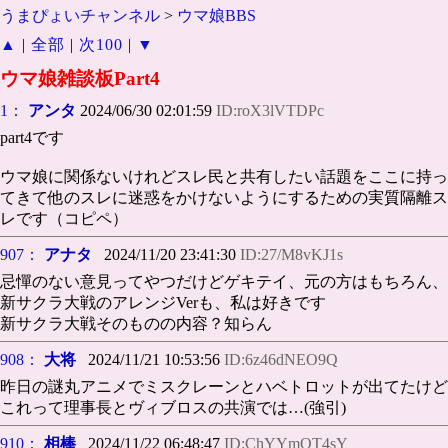
うまぴょいチャンネル
>
ウマ娘BBS
▲
|
全部
|
次100
|
▼
ウマ娘雑談板Part4
1：
アンタ
2024/06/30 02:01:59
ID:roX3lVTDPc
part4です
ウマ娘に関係ないけれどスレ民と共有したい話題をここに持っ
てきて他のスレに迷惑をかけないようにするための実質隔離ス
レです（コピペ）
907：
アナタ
2024/11/20 23:41:30
ID:27/M8vKJ1s
忌憚のない意見ってやつだけどゲキテイ、元の方はもちろん、
新サクラ大戦のアレンジVerも、私は好きです
新サクラ大戦そのものの内容？知らん
908：
大将
2024/11/21 10:53:56
ID:6z46dNEO9Q
昨日の謎丸アニメでミスクレーンとハベトロットが出てたけど
これって理事長とヴィブロスの共演では…(強引)
910：
相棒
2024/11/22 06:48:47
ID:ChYYmQT4sY