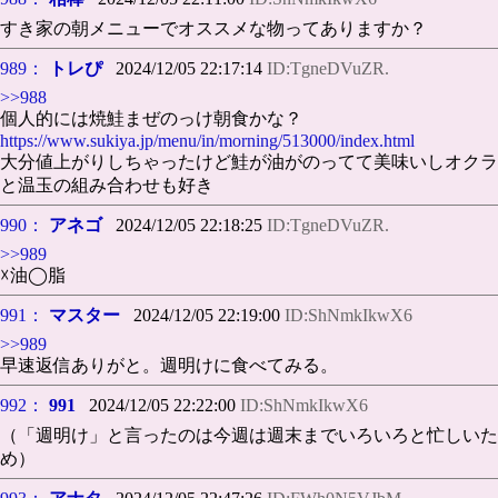
すき家の朝メニューでオススメな物ってありますか？
989：
トレぴ
2024/12/05 22:17:14
ID:TgneDVuZR.
>>988
個人的には焼鮭まぜのっけ朝食かな？
https://www.sukiya.jp/menu/in/morning/513000/index.html
大分値上がりしちゃったけど鮭が油がのってて美味いしオクラ
と温玉の組み合わせも好き
990：
アネゴ
2024/12/05 22:18:25
ID:TgneDVuZR.
>>989
☓油◯脂
991：
マスター
2024/12/05 22:19:00
ID:ShNmkIkwX6
>>989
早速返信ありがと。週明けに食べてみる。
992：
991
2024/12/05 22:22:00
ID:ShNmkIkwX6
（「週明け」と言ったのは今週は週末までいろいろと忙しいた
め）