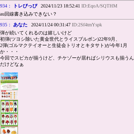
934：
トレぴっぴ
2024/11/23 18:52:41
ID:EqoA/SQTHM
au回線書き込みできない？
935：
あなた
2024/11/24 00:31:47
ID:2Sf4tmYspk
弾が続いてくれるのは嬉しいけど
初弾(ツヨシ除いた黄金世代とライスブルボン)22年9月、
2弾(ゴルマクテイオーと生徒会トリオとキタサト)が今年1月
か・・・
今回でスピカが揃うけど、チケゾーが居ればシリウスも揃うん
だけどなぁ