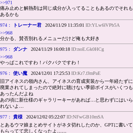
>>971
痛み止めと解熱剤は同じ成分が入ってることもあるのでそれも
あるかも
974：
トレーナー君
2024/11/29 11:35:01
ID:YLw6lVPb5A
>>968
分かる、賛否別れるメニューだけど俺も大好き
975：
ダンナ
2024/11/29 16:00:18
ID:noE.Gk0HCg
>>968
やっぱこれですわ！パクパクですわ！
976：
使い魔
2024/12/01 17:25:53
ID:Kr7.fJmPaE
旧アイネスの嶺内さん、アイネスの育成実装から一年経たずに
廃業されてしまったので絶対に聴けない季節ボイスがいくつも
あったんだよね
あの頃に新仕様のギャラリーキーがあれば…と思わずにはいら
れないよ…
977：
貴様
2024/12/02 05:22:07
ID:NFwGB10mSA
とあるウマ娘まとめサイトがネタ切れしたのか、GPTに書いて
もらってて悲しくなったよ……