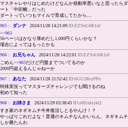
マスチャレやりはじめたけどなんか発動率悪いなと思ったらダ
ート「中距離」だった
ダートっていつもマイルで育成してたから…
965：
ダンナ
2024/11/28 14:21:09
ID:EZYoG6R1nI
>>963
56ページはかなり厚めだし1,000円くらいかな？
場合によってはもっとかも
966：
お兄ちゃん
2024/11/28 14:22:01
ID:EZYoG6R1nI
ごめん
>>965
だけど円盤までついてるのか
2000円超えるんじゃねーか
967：
あなた
2024/11/28 21:52:42
ID:6GU2ReyPPo
特殊実況ってマスターズチャレンジでも聞けるのね
初めて知った
968：
お姉さま
2024/11/29 03:38:45
ID:z8ZrzkrykQ
すき家のネギキムチ牛丼復活しとるやんけ！？
やっぱりこれだよな！普通のキムチなんかいらん、ネギキムチ
しか勝たんわ