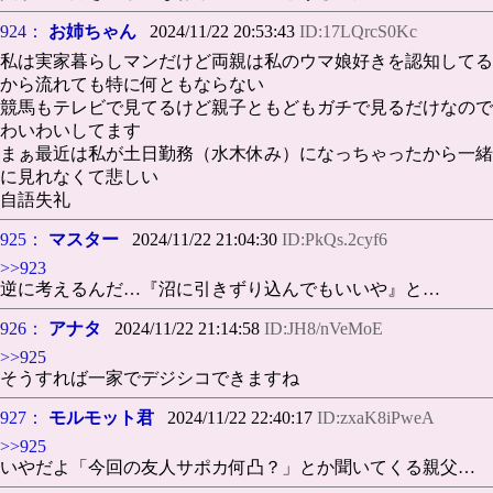
924：
お姉ちゃん
2024/11/22 20:53:43
ID:17LQrcS0Kc
私は実家暮らしマンだけど両親は私のウマ娘好きを認知してる
から流れても特に何ともならない
競馬もテレビで見てるけど親子ともどもガチで見るだけなので
わいわいしてます
まぁ最近は私が土日勤務（水木休み）になっちゃったから一緒
に見れなくて悲しい
自語失礼
925：
マスター
2024/11/22 21:04:30
ID:PkQs.2cyf6
>>923
逆に考えるんだ…『沼に引きずり込んでもいいや』と…
926：
アナタ
2024/11/22 21:14:58
ID:JH8/nVeMoE
>>925
そうすれば一家でデジシコできますね
927：
モルモット君
2024/11/22 22:40:17
ID:zxaK8iPweA
>>925
いやだよ「今回の友人サポカ何凸？」とか聞いてくる親父…