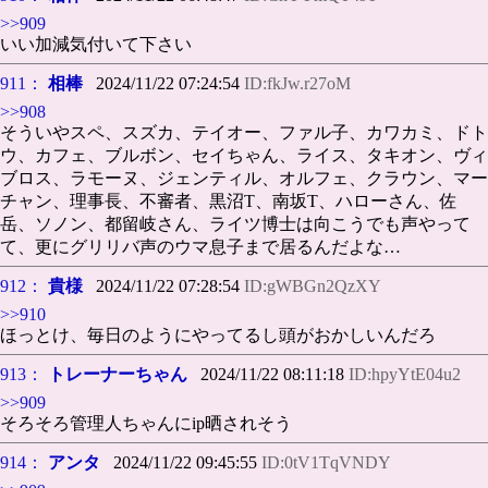
>>909
いい加減気付いて下さい
911：
相棒
2024/11/22 07:24:54
ID:fkJw.r27oM
>>908
そういやスペ、スズカ、テイオー、ファル子、カワカミ、ドト
ウ、カフェ、ブルボン、セイちゃん、ライス、タキオン、ヴィ
ブロス、ラモーヌ、ジェンティル、オルフェ、クラウン、マー
チャン、理事長、不審者、黒沼T、南坂T、ハローさん、佐
岳、ソノン、都留岐さん、ライツ博士は向こうでも声やって
て、更にグリリバ声のウマ息子まで居るんだよな…
912：
貴様
2024/11/22 07:28:54
ID:gWBGn2QzXY
>>910
ほっとけ、毎日のようにやってるし頭がおかしいんだろ
913：
トレーナーちゃん
2024/11/22 08:11:18
ID:hpyYtE04u2
>>909
そろそろ管理人ちゃんにip晒されそう
914：
アンタ
2024/11/22 09:45:55
ID:0tV1TqVNDY