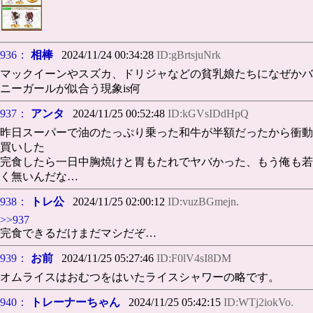
936：
相棒
2024/11/24 00:34:28
ID:gBrtsjuNrk
マックイーンやスズカ、ドリジャなどの貧乳娘たちになぜかバ
ニーガールが似合う現象is何
937：
アンタ
2024/11/25 00:52:48
ID:kGVsIDdHpQ
昨日スーパーで油のたっぷり乗った和牛が半額だったから衝動
買いした
完食したら一日中胸焼けと胃もたれでヤバかった、もう俺も若
く無いんだな…
938：
トレ公
2024/11/25 02:00:12
ID:vuzBGmejn.
>>937
完食できるだけまだマシだぞ…
939：
お前
2024/11/25 05:27:46
ID:F0lV4sI8DM
オムライスはおむつをはいたライスシャワーの略です。
940：
トレーナーちゃん
2024/11/25 05:42:15
ID:WTj2iokVo.