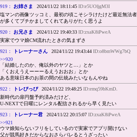
919：
お姉さま
2024/11/22 18:11:45
ID:e5UOljgM3I
塩マンの画像ツッコミ、最初の頃こそシラけたけど最近無法者
が多くてブチかましてくれてありがたく思うよ
920：
お兄さま
2024/11/22 19:40:33
ID:zxaK8iPweA
実家でウマ娘CM流れたときの気まずさ
921：
トレーナーさん
2024/11/22 19:43:44
ID:o8bmWWg7bQ
>>920
「結婚したのか、俺以外のヤツと…」とか
「くおえうえーーーるえうおおお」とか
ある意味日本のお茶の間の伝統みたいなもんやね
922：
トレぴっぴ
2024/11/22 19:48:25
ID:emq59bKmD.
新時代の扉円盤予約済みだけど、
U-NEXTで日曜にレンタル配信されるから早く見たい
923：
トレーナー君
2024/11/22 20:15:07
ID:zxaK8iPweA
>>921
ウマ娘知らないフリをしているので実家でアプリ開けない
父が競馬好きだからなおさらバレるとうざったい