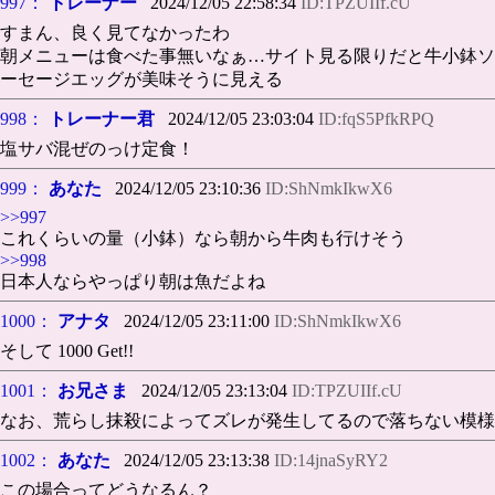
997：
トレーナー
2024/12/05 22:58:34
ID:TPZUIIf.cU
すまん、良く見てなかったわ
朝メニューは食べた事無いなぁ…サイト見る限りだと牛小鉢ソ
ーセージエッグが美味そうに見える
998：
トレーナー君
2024/12/05 23:03:04
ID:fqS5PfkRPQ
塩サバ混ぜのっけ定食！
999：
あなた
2024/12/05 23:10:36
ID:ShNmkIkwX6
>>997
これくらいの量（小鉢）なら朝から牛肉も行けそう
>>998
日本人ならやっぱり朝は魚だよね
1000：
アナタ
2024/12/05 23:11:00
ID:ShNmkIkwX6
そして 1000 Get!!
1001：
お兄さま
2024/12/05 23:13:04
ID:TPZUIIf.cU
なお、荒らし抹殺によってズレが発生してるので落ちない模様
1002：
あなた
2024/12/05 23:13:38
ID:14jnaSyRY2
この場合ってどうなるん？