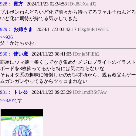
928：
貴方
2024/11/23 02:34:58
ID:d8/eXanfJ2
ブルボンねんどろいど化で前々から待ってるファル子ねんどろ
いど化に期待が持てる気がしてきた
929：
お姉さま
2024/11/23 03:42:17
ID:gfi6R1W/LU
>>926
父「かけちゃお」
930：
使い魔
2024/11/23 08:41:05
ID:r.ju5FlEh2
部屋にウマ娘一番くじでかき集めたメジロブライトのイラスト
ボードを8枚飾ってるから特には気にならないな
そもオタ系の趣味に傾倒したのが14才頃から、親も叔父もゲー
ムガンガンやってるからツッコまれない
931：
トレ公
2024/11/23 09:23:29
ID:h1mdRSt7Aw
>>820
です