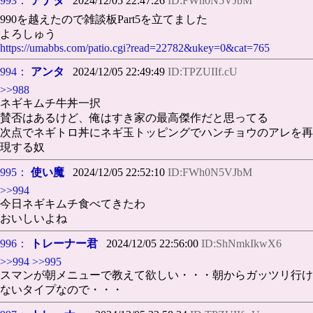
993：
アナタ
2024/12/05 22:47:26
ID:FWh0N5VJbM
990を越えたので雑談板Part5を立てました
よろしゅう
https://umabbs.com/patio.cgi?read=22782&ukey=0&cat=765
994：
アンタ
2024/12/05 22:49:49
ID:TPZUIIf.cU
>>988
ネギキムチ牛丼一択
賛否はあるけど、俺はすき家の最高傑作だと思ってる
次点でネギトロ丼にネギ玉トッピングでハンチョウのアレを再
現する奴
995：
使い魔
2024/12/05 22:52:10
ID:FWh0N5VJbM
>>994
今日ネギキムチ食べてきたわ
おいしいよね
996：
トレーナー君
2024/12/05 22:56:00
ID:ShNmkIkwX6
>>994
>>995
スマンが朝メニューで教えて欲しい・・・朝からガッツリ行け
ないタイプなので・・・