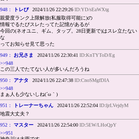
948：
トレぴ
2024/11/26 22:29:26
ID:YD/sEaWXtg
親愛度ランク上限解放(私服取得可能に)の
情報でるたびスレたってた記憶があるが
今回の(ネオユニ、ギム、タップ。28日更新で)はスレ立たない
な
ってお知らせ見て思った
949：
お兄さま
2024/11/26 22:30:41
ID:KnTYToD/Eg
>>948
この三人でたてない人が多いんだろうね
950：
アナタ
2024/11/26 22:47:38
ID:CnoSMgfDIA
>>948
まぁ人も少ないしね(´ω｀)
951：
トレーナーちゃん
2024/11/26 22:52:04
ID:ljrLVejdyM
地震大丈夫？
952：
マスター
2024/11/26 22:54:00
ID:5EW/LHoQpY
>>951
神奈川は大雨です