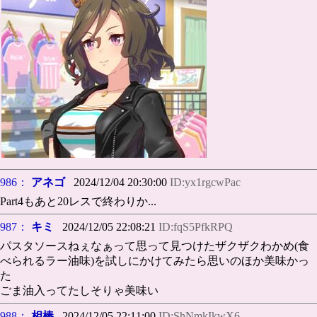
986：
アネゴ
2024/12/04 20:30:00
ID:yx1rgcwPac
Part4もあと20レスで終わりか...
987：
キミ
2024/12/05 22:08:21
ID:fqS5PfkRPQ
パスタソースねぇなぁって思って見つけたザクザクわかめ(食
べられるラー油味)を試しにかけてみたら思いのほか美味かっ
た
ごま油入ってたしそりゃ美味い
988：
相棒
2024/12/05 22:11:00
ID:ShNmkIkwX6