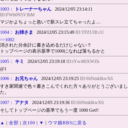
1003：
トレーナーちゃん
2024/12/05 23:14:11
ID:FWh0N5VJbM
マジかよちょっと急いで新スレ立てちゃったよ…
1004：
お姉さま
2024/12/05 23:15:49
ID:TPZUIIf.cU
>>1002
消された分余計に書き込めるだけじゃない？
トップページの表示基準で1000になれば落ちるかと
1005：
キミ
2024/12/05 23:19:18
ID:rYw4f6XWZk
@1
1006：
お兄ちゃん
2024/12/05 23:19:25
ID:ShNmkIkwX6
すき家関連で色々書きこんでくれた方々ありがとうございまし
た。
1007：
アナタ
2024/12/05 23:19:36
ID:ShNmkIkwX6
そしてトップページの基準でもう一度 1000 Get!!
▲
|
全部
|
次100
|
▼
|
ウマ娘BBSに戻る