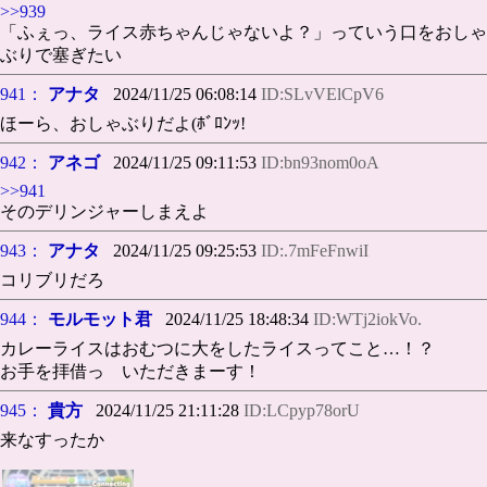
>>939
「ふぇっ、ライス赤ちゃんじゃないよ？」っていう口をおしゃ
ぶりで塞ぎたい
941：
アナタ
2024/11/25 06:08:14
ID:SLvVElCpV6
ほーら、おしゃぶりだよ(ﾎﾞﾛﾝｯ!
942：
アネゴ
2024/11/25 09:11:53
ID:bn93nom0oA
>>941
そのデリンジャーしまえよ
943：
アナタ
2024/11/25 09:25:53
ID:.7mFeFnwiI
コリブリだろ
944：
モルモット君
2024/11/25 18:48:34
ID:WTj2iokVo.
カレーライスはおむつに大をしたライスってこと…！？
お手を拝借っ いただきまーす！
945：
貴方
2024/11/25 21:11:28
ID:LCpyp78orU
来なすったか